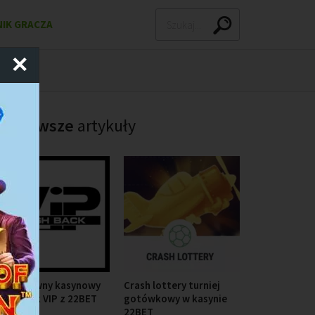
IK GRACZA
✕
Najnowsze
artykuły
kskluzywny kasynowy
Crash lottery turniej
ash Back VIP z 22BET
gotówkowy w kasynie
22BET