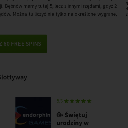
N
i. Bębnów mamy tutaj 5, lecz z innymi rzędami, gdyż 2
d
ędów. Można tu liczyć nie tylko na określone wygrane,
2
 60 FREE SPINS
Slottyway
5
/5
🥳 Świętuj
urodziny w