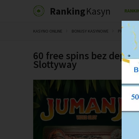
Ranking
Kasyn
RANKI
KASYNO ONLINE
BONUSY KASYNOWE
PROMOCJE
60 free spins bez depoz
Slottyway