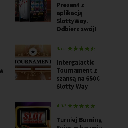
Prezent z
aplikacją
SlottyWay.
Odbierz swój!
4.7
/5
Intergalactic
 w
Tournament z
szansą na 650€
Slotty Way
4.9
/5
Turniej Burning
Spins w kasynia