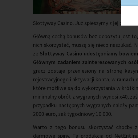
Slottyway Casino. Już spieszymy z jej prezent
Główną cechą bonusów bez depozytu jest to, 
nich skorzystać, muszą się nieco naszukać. 
ze
Slottyway Casino udostępniamy bowiem 
Głównym zadaniem zainteresowanych osób 
gracz zostaje przeniesiony na stronę kasyn
rejestracyjnego i aktywacji konta, w
ramach 
które możliwe są do wykorzystania w krótki
minimalny obrót z wygranych wynosi x40, zaś
przypadku następnych wygranych należy pami
2000 euro, zaś tygodniowy 10 000.
Warto z tego bonusu skorzystać choćby z
darmowe spiny. Ta produkcja od NetEnt na