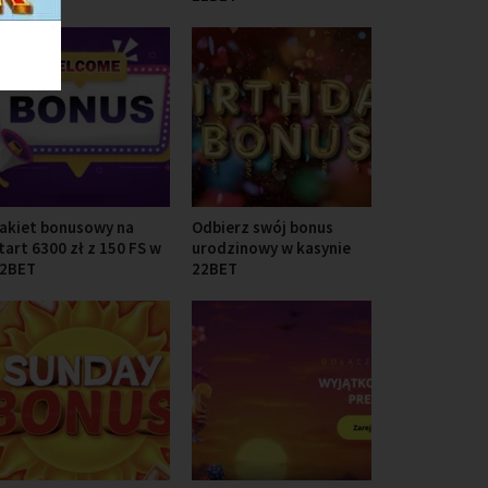
akiet bonusowy na
Odbierz swój bonus
tart 6300 zł z 150 FS w
urodzinowy w kasynie
2BET
22BET