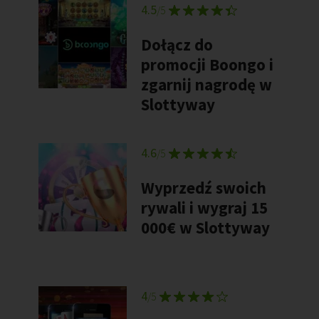
4.5
/5
Dołącz do
promocji Boongo i
zgarnij nagrodę w
Slottyway
4.6
/5
Wyprzedź swoich
rywali i wygraj 15
000€ w Slottyway
4
/5