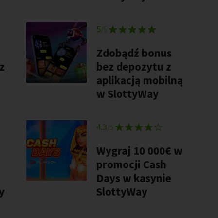
5
/5
Zdobądź bonus
z
bez depozytu z
aplikacją mobilną
w SlottyWay
4.3
/5
Wygraj 10 000€ w
promocji Cash
Days w kasynie
y
SlottyWay