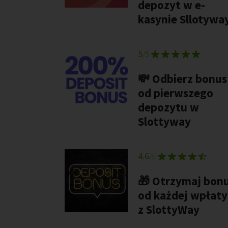
depozyt w e-
kasynie Sllotywa
5
/5
💸 Odbierz bonus
od pierwszego
depozytu w
Slottyway
4.6
/5
🎁 Otrzymaj bon
od każdej wpłaty
z SlottyWay