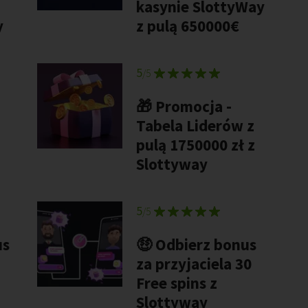
kasynie SlottyWay
y
z pulą 650000€
5
/5
🎁 Promocja -
Tabela Liderów z
pulą 1750000 zł z
Slottyway
5
/5
us
🤑 Odbierz bonus
za przyjaciela 30
Free spins z
Slottyway