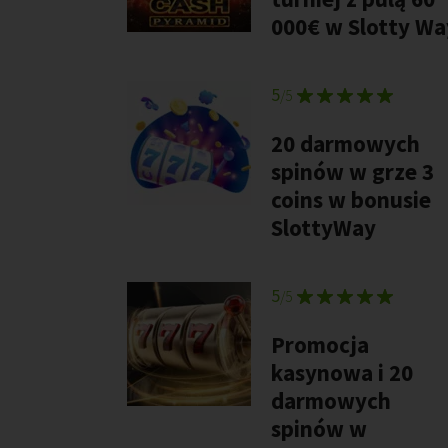
000€ w Slotty Wa
5
/5
20 darmowych
spinów w grze 3
coins w bonusie
SlottyWay
5
/5
Promocja
kasynowa i 20
darmowych
spinów w