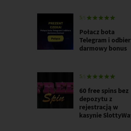
5
/5
Połacz bota
Telegram i odbier
darmowy bonus
5
/5
60 free spins bez
depozytu z
rejestracją w
kasynie SlottyWa