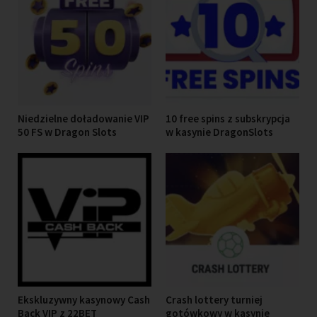
Niedzielne doładowanie VIP
10 free spins z subskrypcja
50 FS w Dragon Slots
w kasynie DragonSlots
Ekskluzywny kasynowy Cash
Crash lottery turniej
Back VIP z 22BET
gotówkowy w kasynie