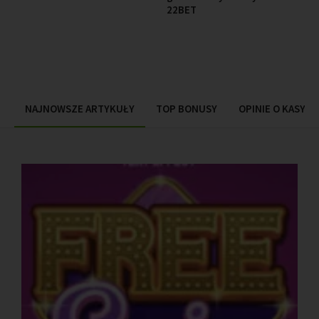
22BET
NAJNOWSZE ARTYKUŁY
TOP BONUSY
OPINIE O KASYN