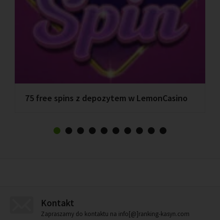
75 free spins z depozytem w LemonCasino
Kontakt
Zapraszamy do kontaktu na info[@]ranking-kasyn.com