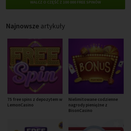
WALCZ O CZĘŚĆ Z 100 000 FREE SPINÓW
Najnowsze
artykuły
75 free spins z depozytem w
Nielimitowane codzienne
LemonCasino
nagrody pieniężne z
BisonCasino