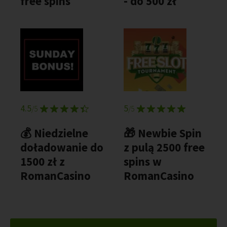
free spins
- do 500 zł
4.5
5
/5
/5
💰 Niedzielne
🎁 Newbie Spin
doładowanie do
z pulą 2500 free
1500 zł z
spins w
RomanCasino
RomanCasino