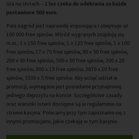
Gra na slotach –
1 los czeka do odebrania za każde
postawione 500 euro
.
Pula nagród jest naprawdę imponująca i obejmuje aż
100 000 free spinów. Wśród wygranych znajdują się
m.in.: 1 x 150 free spinów, 1 x 125 free spinów, 1 x 100
free spinów, 17 x 75 free spinów, 80 x 50 free spinów,
200 x 40 free spinów, 500 x 30 free spinów, 200 x 20
free spinów, 800 x 15 free spinów, 2870 x 10 free
spinów, 5330 x 5 free spinów. Aby wziąć udział w
promocji, wymagane jest posiadanie przynajmniej
jednego depozytu na koncie. Szczegółowe zasady
oraz warunki loterii dostępne są w regulaminie na
stronie kasyna. Polecamy przy tym zapoznanie się z
innymi promocjami, jakie czekają w tym kasynie.