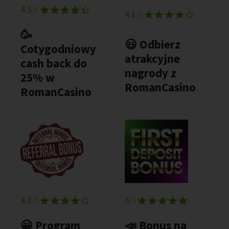
4.5
/5
4.1
/5
🥳
😃 Odbierz
Cotygodniowy
atrakcyjne
cash back do
nagrody z
25% w
RomanCasino
RomanCasino
4.3
5
/5
/5
😀 Program
📣 Bonus na