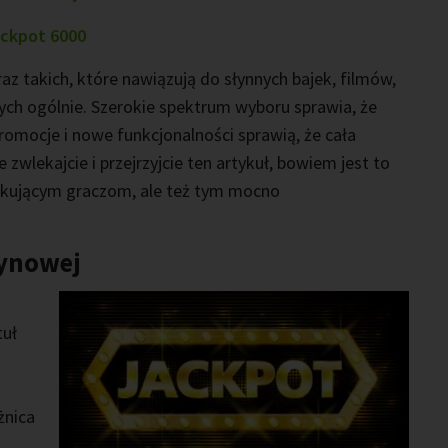
ckpot 6000
az takich, które nawiązują do słynnych bajek, filmów,
ych ogólnie. Szerokie spektrum wyboru sprawia, że
romocje i nowe funkcjonalności sprawią, że cała
zwlekajcie i przejrzyjcie ten artykuł, bowiem jest to
ątkującym graczom, ale też tym mocno
synowej
tuł
żnica