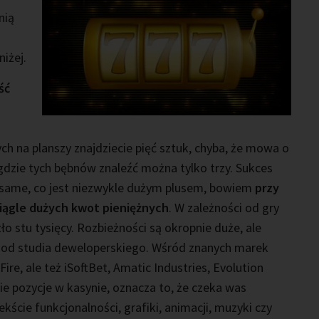
nią
iżej.
ść
h na planszy znajdziecie pięć sztuk, chyba, że mowa o
gdzie tych bębnów znaleźć można tylko trzy. Sukces
e same, co jest niezwykle dużym plusem, bowiem
przy
ciągle dużych kwot pieniężnych
. W zależności od gry
ło stu tysięcy. Rozbieżności są okropnie duże, ale
az od studia deweloperskiego. Wśród znanych marek
ire, ale też iSoftBet, Amatic Industries, Evolution
kie pozycje w kasynie, oznacza to, że czeka was
ście funkcjonalności, grafiki, animacji, muzyki czy