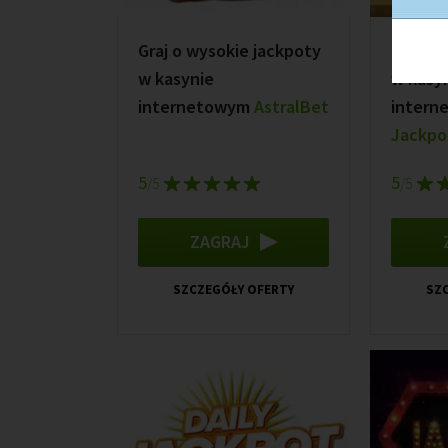
Graj o wysokie jackpoty
Graj o 
w kasynie
w kasy
internetowym
AstralBet
intern
Jackpo
5
5
/5
/5
ZAGRAJ
SZCZEGÓŁY OFERTY
SZ