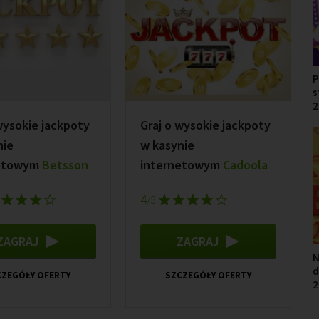
P
s
2
wysokie jackpoty
Graj o wysokie jackpoty
nie
w kasynie
netowym
Betsson
internetowym
Cadoola
4
/5
ZAGRAJ
ZAGRAJ
N
d
CZEGÓŁY OFERTY
SZCZEGÓŁY OFERTY
2