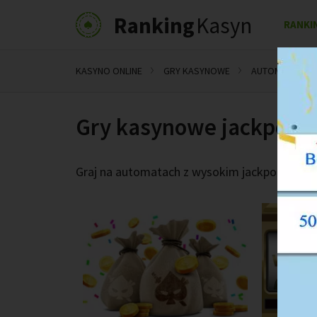
Ranking
Kasyn
RANKI
KASYNO ONLINE
GRY KASYNOWE
AUTOMATY ONL
Gry kasynowe jackpot
Graj na automatach z wysokim jackpotem w k