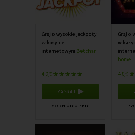
Graj o wysokie jackpoty
Graj o 
w kasynie
w kasy
internetowym
Betchan
inter
home
4.9
4.8
/5
/5
ZAGRAJ
SZCZEGÓŁY OFERTY
SZ