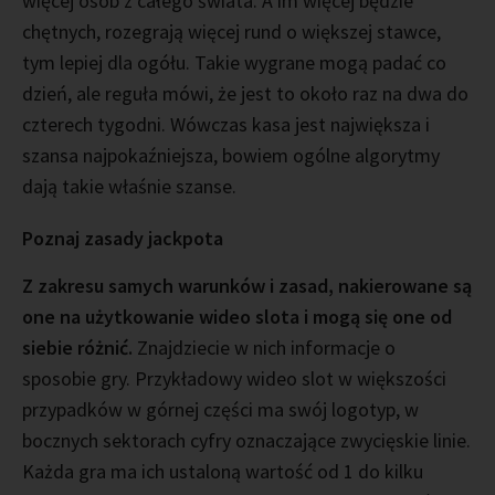
więcej osób z całego świata. A im więcej będzie
chętnych, rozegrają więcej rund o większej stawce,
tym lepiej dla ogółu. Takie wygrane mogą padać co
dzień, ale reguła mówi, że jest to około raz na dwa do
czterech tygodni. Wówczas kasa jest największa i
szansa najpokaźniejsza, bowiem ogólne algorytmy
dają takie właśnie szanse.
Poznaj zasady jackpota
Z zakresu samych warunków i zasad, nakierowane są
one na użytkowanie wideo slota i mogą się one od
siebie różnić.
Znajdziecie w nich informacje o
sposobie gry. Przykładowy wideo slot w większości
przypadków w górnej części ma swój logotyp, w
bocznych sektorach cyfry oznaczające zwycięskie linie.
Każda gra ma ich ustaloną wartość od 1 do kilku