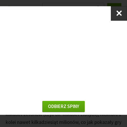
Ranking
Kasyn
✕
Jackpot zasady
Jackpoty
to niemalże zawsze najbardziej pożądane
tematy w każdym wideo slocie. Nie jest to zresztą
dziwne, często mówimy tu o niezwykle pokaźnych
kwotach. Ich wysokość jest oczywiście należycie
zróżnicowana w zależności od wybieranej gry.
Mogą to
być kwoty stałe, ale również zmienne, które
hipnotyzują setki tysięcy graczy z całego świata
.
Stawki ustalane są różnie, niektóre wynoszą zaledwie
ODBIERZ SPINY
kilkaset żetonów (czyli ok. kilkaset złotych), niektóre z
kolei nawet kilkadziesiąt milionów, co jak pokazały gry