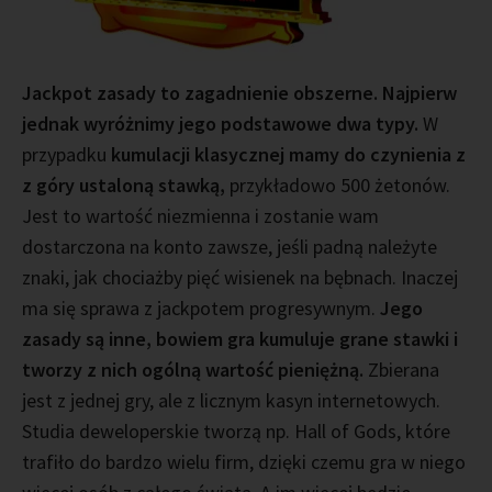
Jackpot zasady to zagadnienie obszerne. Najpierw
jednak wyróżnimy jego podstawowe dwa typy.
W
przypadku
kumulacji klasycznej mamy do czynienia z
z góry ustaloną stawką,
przykładowo 500 żetonów.
Jest to wartość niezmienna i zostanie wam
dostarczona na konto zawsze, jeśli padną należyte
znaki, jak chociażby pięć wisienek na bębnach. Inaczej
ma się sprawa z jackpotem progresywnym.
Jego
zasady są inne, bowiem gra kumuluje grane stawki i
tworzy z nich ogólną wartość pieniężną.
Zbierana
jest z jednej gry, ale z licznym kasyn internetowych.
Studia deweloperskie tworzą np. Hall of Gods, które
trafiło do bardzo wielu firm, dzięki czemu gra w niego