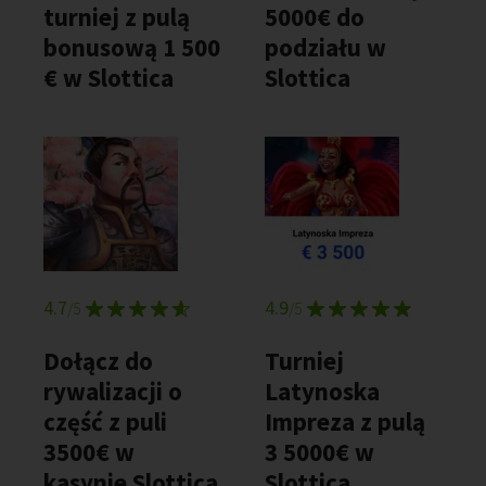
turniej z pulą
5000€ do
bonusową 1 500
podziału w
€ w Slottica
Slottica
4.7
4.9
/5
/5
Dołącz do
Turniej
rywalizacji o
Latynoska
część z puli
Impreza z pulą
3500€ w
3 5000€ w
kasynie Slottica
Slottica