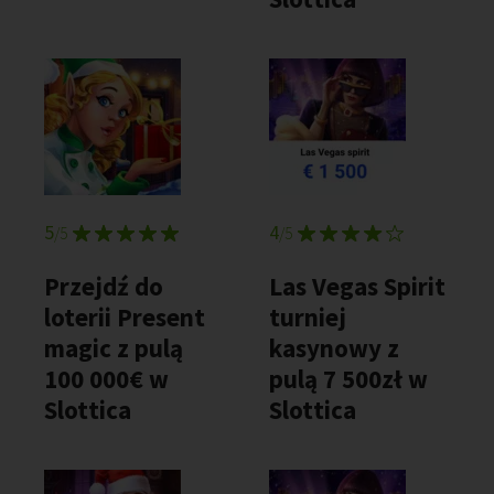
5
4
/5
/5
Przejdź do
Las Vegas Spirit
loterii Present
turniej
magic z pulą
kasynowy z
100 000€ w
pulą 7 500zł w
Slottica
Slottica