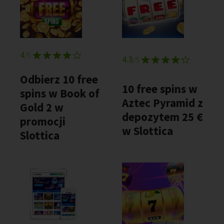
4
/5
4.3
/5
Odbierz 10 free
10 free spins w
spins w Book of
Aztec Pyramid z
Gold 2 w
depozytem 25 €
promocji
w Slottica
Slottica