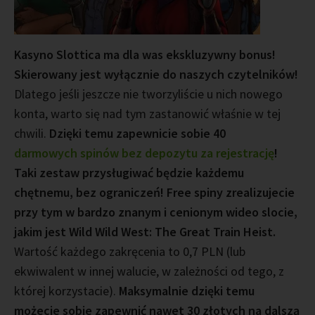
Kasyno Slottica ma dla was ekskluzywny bonus!
Skierowany jest wyłącznie do naszych czytelników!
Dlatego jeśli jeszcze nie tworzyliście u nich nowego
konta, warto się nad tym zastanowić właśnie w tej
chwili.
Dzięki temu zapewnicie sobie 40
darmowych spinów bez depozytu za rejestrację
!
Taki zestaw przysługiwać będzie każdemu
chętnemu, bez ograniczeń! Free spiny zrealizujecie
przy tym w bardzo znanym i cenionym wideo slocie,
jakim jest Wild Wild West: The Great Train Heist.
Wartość każdego zakręcenia to 0,7 PLN (lub
ekwiwalent w innej walucie, w zależności od tego, z
której korzystacie).
Maksymalnie dzięki temu
możecie sobie zapewnić nawet 30 złotych na dalszą