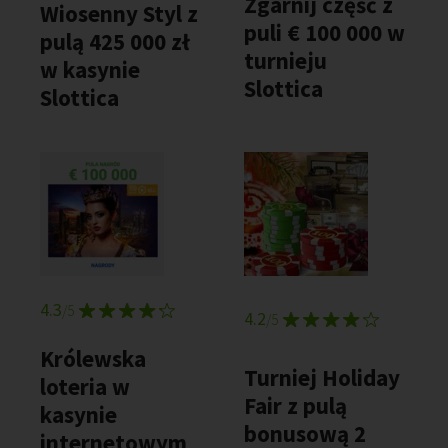
Zgarnij część z
Wiosenny Styl z
puli € 100 000 w
pulą 425 000 zł
turnieju
w kasynie
Slottica
Slottica
4.3
/5
4.2
/5
Królewska
Turniej Holiday
loteria w
Fair z pulą
kasynie
bonusową 2
internetowym