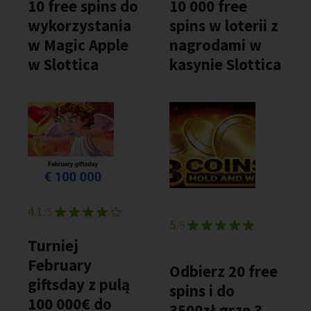
10 free spins do
10 000 free
wykorzystania
spins w loterii z
w Magic Apple
nagrodami w
w Slottica
kasynie Slottica
4.1
/5
5
/5
Turniej
February
Odbierz 20 free
giftsday z pulą
spins i do
100 000€ do
3500zł grze 3