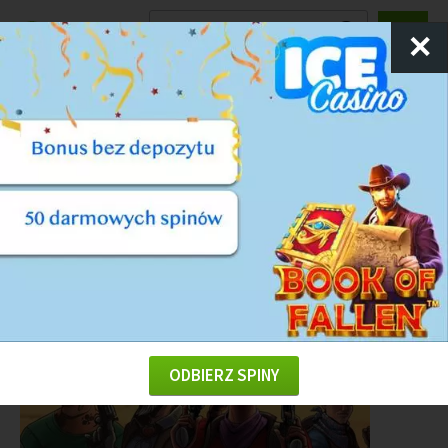
Ranking
Kasyn
✕
KASYNO ONLINE
BONUSY KASYNOWE
PROMOCJE SLOTTIC
40 free spins bez depozytu w Wild Wild
West w Slottica
ODBIERZ SPINY