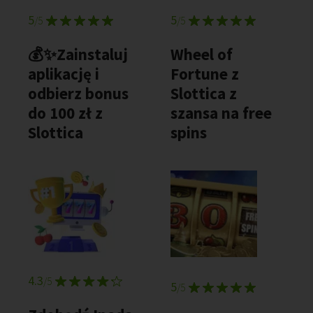
5
5
/5
/5
💰✨Zainstaluj
Wheel of
aplikację i
Fortune z
odbierz bonus
Slottica z
do 100 zł z
szansa na free
Slottica
spins
4.3
/5
5
/5