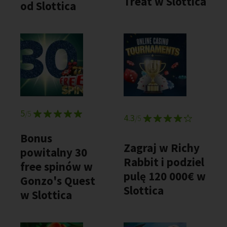
Treat w Slottica
od Slottica
5
/5
4.3
/5
Bonus
Zagraj w Richy
powitalny 30
Rabbit i podziel
free spinów w
pulę 120 000€ w
Gonzo's Quest
Slottica
w Slottica