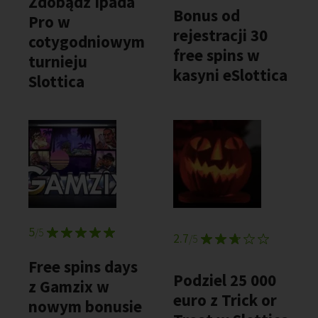
Zdobądź Ipada
Bonus od
Pro w
rejestracji 30
cotygodniowym
free spins w
turnieju
kasyni eSlottica
Slottica
5
/5
2.7
/5
Free spins days
Podziel 25 000
z Gamzix w
euro z Trick or
nowym bonusie