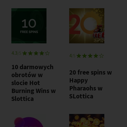
4.3
/5
4
/5
10 darmowych
20 free spins w
obrotów w
Happy
slocie Hot
Pharaohs w
Burning Wins w
SLottica
Slottica