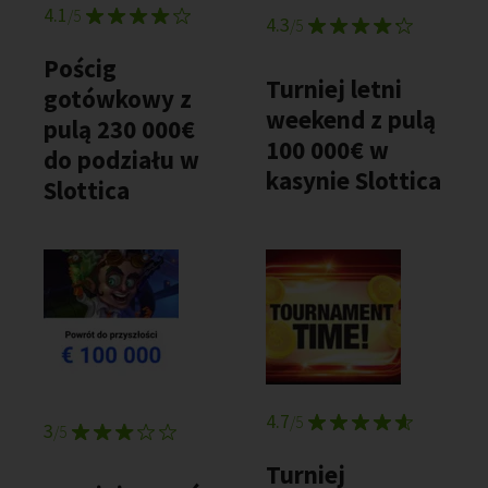
4.1
/5
4.3
/5
Pościg
Turniej letni
gotówkowy z
weekend z pulą
pulą 230 000€
100 000€ w
do podziału w
kasynie Slottica
Slottica
4.7
/5
3
/5
Turniej