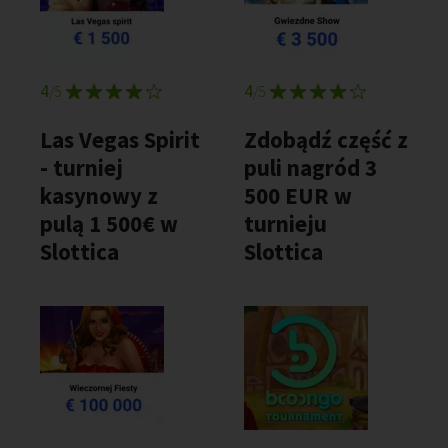
4
4
/5
/5
Las Vegas Spirit
Zdobądź część z
- turniej
puli nagród 3
kasynowy z
500 EUR w
pulą 1 500€ w
turnieju
Slottica
Slottica