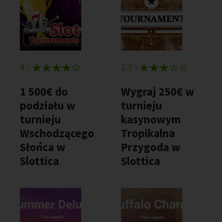
4
3.3
/5
/5
1 500€ do
Wygraj 250€ w
podziału w
turnieju
turnieju
kasynowym
Wschodzącego
Tropikalna
Słońca w
Przygoda w
Slottica
Slottica