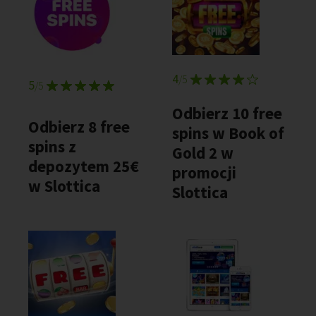
4
/5
5
/5
Odbierz 10 free
Odbierz 8 free
spins w Book of
spins z
Gold 2 w
depozytem 25€
promocji
w Slottica
Slottica