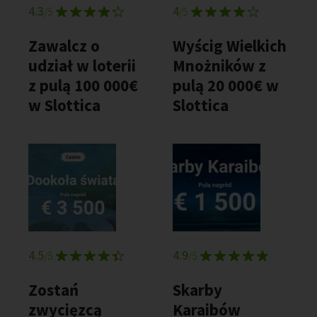
4.3
4
/5
/5
Zawalcz o
Wyścig Wielkich
udział w loterii
Mnożników z
z pulą 100 000€
pulą 20 000€ w
w Slottica
Slottica
4.5
4.9
/5
/5
Zostań
Skarby
zwycięzcą
Karaibów