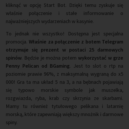
kliknąć w opcję Start Bot. Dzięki temu zyskuje się
właśnie połączenie i stałe informowanie o
najważniejszych wydarzeniach w kasynie.
To jednak nie wszystko! Dostępna jest specjalna
promocja.
Właśnie za połączenie z botem Telegram
otrzymuje się prezent w postaci 25 darmowych
spinów
. Będzie je można potem
wykorzystać w grze
Penny Pelican od BGaming
. Jest to slot o rtp na
poziomie prawie 96%, z maksymalną wygraną do x5
000! Gra ta ma układ 5 na 3, a na bębnach pojawiają
się typowo morskie symbole jak muszelka,
rozgwiazda, ryba, krab czy skrzynia ze skarbami.
Mamy tu również tytułowego pelikana i latarnię
morską, które zapewniają większy mnożnik i darmowe
spiny.