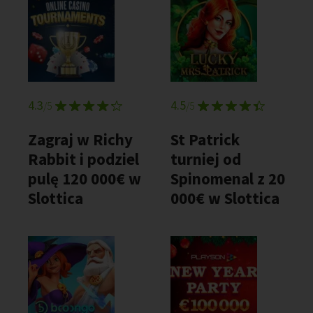
4.3
4.5
/5
/5
Zagraj w Richy
St Patrick
Rabbit i podziel
turniej od
pulę 120 000€ w
Spinomenal z 20
Slottica
000€ w Slottica