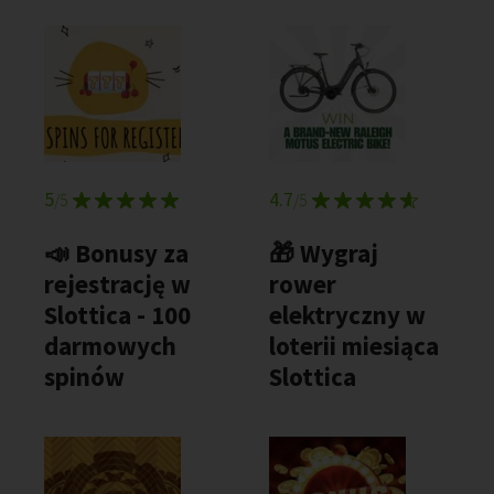
5
4.7
/5
/5
📣 Bonusy za
🎁 Wygraj
rejestrację w
rower
Slottica - 100
elektryczny w
darmowych
loterii miesiąca
spinów
Slottica