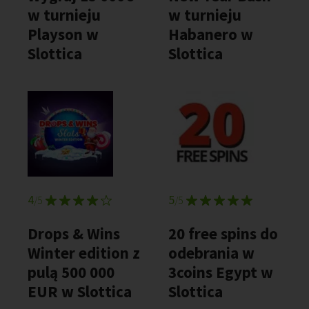
w turnieju
w turnieju
Playson w
Habanero w
Slottica
Slottica
4
5
/5
/5
Drops & Wins
20 free spins do
Winter edition z
odebrania w
pulą 500 000
3coins Egypt w
EUR w Slottica
Slottica