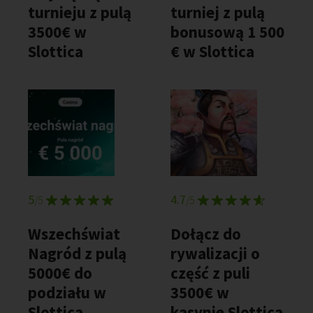
turnieju z pulą
turniej z pulą
3500€ w
bonusową 1 500
Slottica
€ w Slottica
5
4.7
/5
/5
Wszechświat
Dołącz do
Nagród z pulą
rywalizacji o
5000€ do
część z puli
podziału w
3500€ w
Slottica
kasynie Slottica