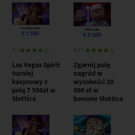
4
4.2
/5
/5
Las Vegas Spirit
Zgarnij pulę
turniej
nagród w
kasynowy z
wysokości 20
pulą 7 500zł w
000 zł w
Slottica
bonusie Slottica