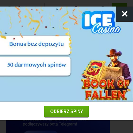
Ranking
Kasyn
✕
KASYNO ONLINE
BONUSY KASYNOWE
PROMOCJE SLOTTIC
🎉 Odbierz 25 Free Spins ze Slottica na
Telegramie
ODBIERZ SPINY