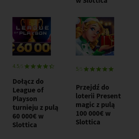
w Slottica
4.5
/5
5
/5
Dołącz do
Przejdź do
League of
loterii Present
Playson
magic z pulą
turnieju z pulą
100 000€ w
60 000€ w
Slottica
Slottica