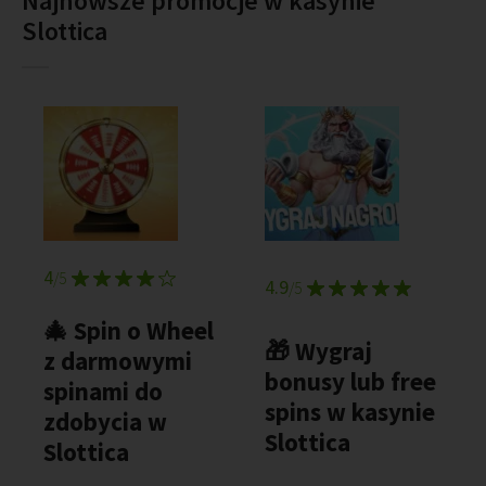
Najnowsze promocje w kasynie
Slottica
4
/5
4.9
/5
🎄 Spin o Wheel
🎁 Wygraj
z darmowymi
bonusy lub free
spinami do
spins w kasynie
zdobycia w
Slottica
Slottica