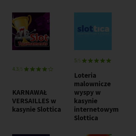
5
/5
4.3
/5
Loteria
malownicze
KARNAWAŁ
wyspy w
VERSAILLES w
kasynie
kasynie Slottica
internetowym
Slottica