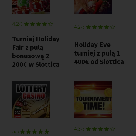
4.2
/5
4.2
/5
Turniej Holiday
Holiday Eve
Fair z pulą
turniej z pulą 1
bonusową 2
400€ od Slottica
200€ w Slottica
4.3
/5
5
/5