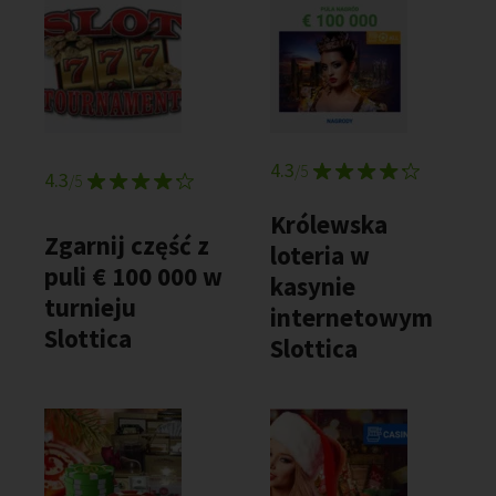
4.3
/5
4.3
/5
Królewska
Zgarnij część z
loteria w
puli € 100 000 w
kasynie
turnieju
internetowym
Slottica
Slottica