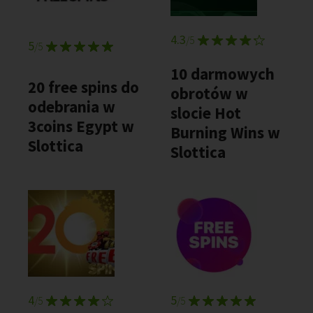
4.3
/5
5
/5
10 darmowych
20 free spins do
obrotów w
odebrania w
slocie Hot
3coins Egypt w
Burning Wins w
Slottica
Slottica
4
5
/5
/5