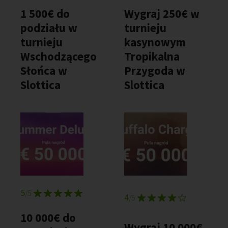
1 500€ do
Wygraj 250€ w
podziału w
turnieju
turnieju
kasynowym
Wschodzącego
Tropikalna
Słońca w
Przygoda w
Slottica
Slottica
5
/5
4
/5
10 000€ do
Wygraj 10 000€