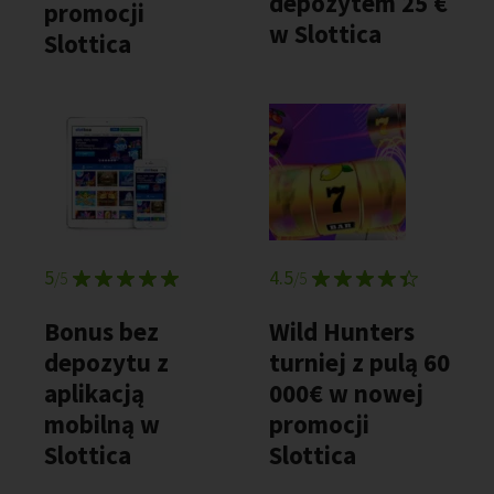
depozytem 25 €
promocji
w Slottica
Slottica
5
4.5
/5
/5
Bonus bez
Wild Hunters
depozytu z
turniej z pulą 60
aplikacją
000€ w nowej
mobilną w
promocji
Slottica
Slottica