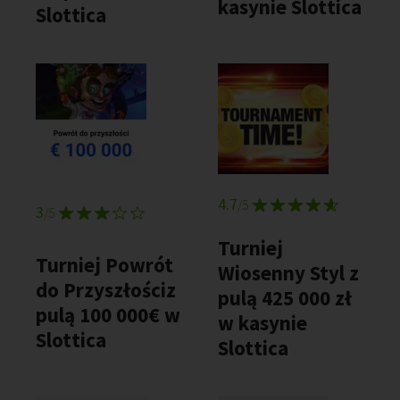
kasynie Slottica
Slottica
4.7
/5
3
/5
Turniej
Turniej Powrót
Wiosenny Styl z
do Przyszłościz
pulą 425 000 zł
pulą 100 000€ w
w kasynie
Slottica
Slottica