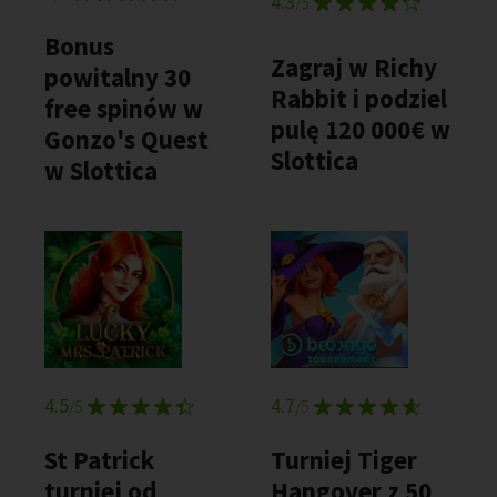
4.3
/5
Bonus
Zagraj w Richy
powitalny 30
Rabbit i podziel
free spinów w
pulę 120 000€ w
Gonzo's Quest
Slottica
w Slottica
4.5
4.7
/5
/5
St Patrick
Turniej Tiger
turniej od
Hangover z 50