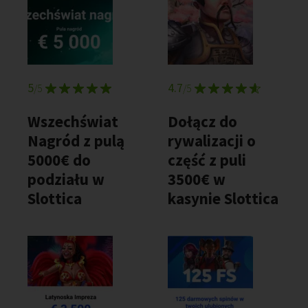
5
4.7
/5
/5
Wszechświat
Dołącz do
Nagród z pulą
rywalizacji o
5000€ do
część z puli
podziału w
3500€ w
Slottica
kasynie Slottica