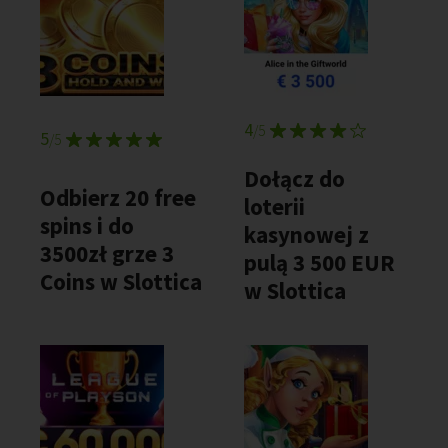
4
/5
5
/5
Dołącz do
Odbierz 20 free
loterii
spins i do
kasynowej z
3500zł grze 3
pulą 3 500 EUR
Coins w Slottica
w Slottica