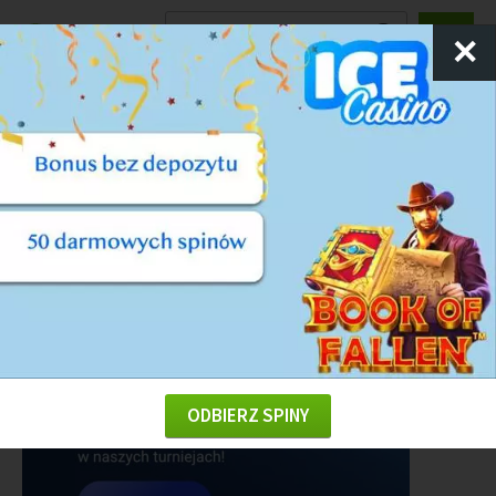
Ranking
Kasyn
✕
KASYNO ONLINE
BONUSY KASYNOWE
PROMOCJE SLOTTIC
🎁 Wygraj bonusy lub free spins w
kasynie Slottica
ODBIERZ SPINY