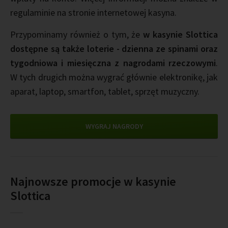
regulaminie na stronie internetowej kasyna.
Przypominamy również o tym, że
w kasynie Slottica
dostępne są także loterie - dzienna ze spinami oraz
tygodniowa i miesięczna z nagrodami rzeczowymi
.
W tych drugich można wygrać głównie elektronikę, jak
aparat, laptop, smartfon, tablet, sprzęt muzyczny.
WYGRAJ NAGRODY
Najnowsze promocje w kasynie
Slottica