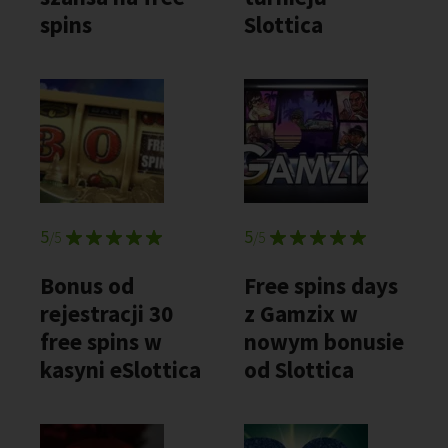
spins
Slottica
5
5
/5
/5
Bonus od
Free spins days
rejestracji 30
z Gamzix w
free spins w
nowym bonusie
kasyni eSlottica
od Slottica