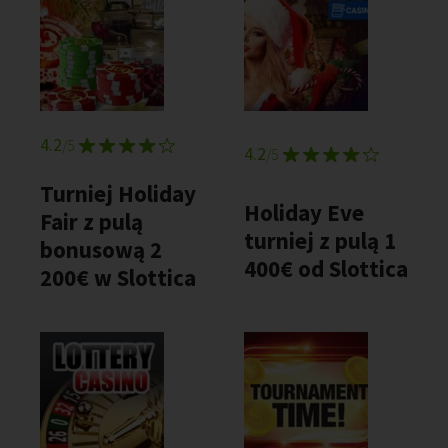
4.2
/5
4.2
/5
Turniej Holiday
Holiday Eve
Fair z pulą
turniej z pulą 1
bonusową 2
400€ od Slottica
200€ w Slottica