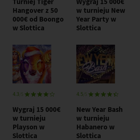
Turniej Tiger
Wygraj 15 000€
Hangover z 50
w turnieju New
000€ od Boongo
Year Party w
w Slottica
Slottica
4.3
4.5
/5
/5
Wygraj 15 000€
New Year Bash
w turnieju
w turnieju
Playson w
Habanero w
Slottica
Slottica