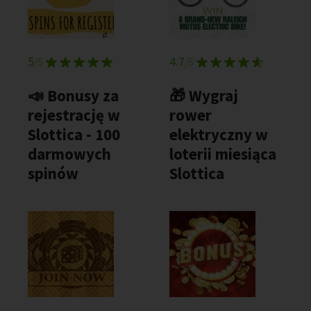
5
4.7
/5
/5
📣 Bonusy za
🎁 Wygraj
rejestrację w
rower
Slottica - 100
elektryczny w
darmowych
loterii miesiąca
spinów
Slottica