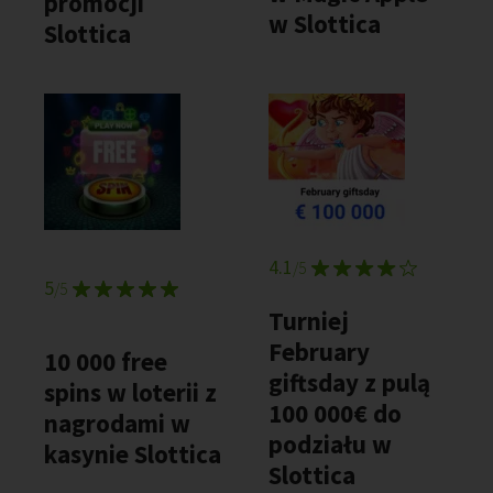
promocji
w Slottica
Slottica
4.1
/5
5
/5
Turniej
February
10 000 free
giftsday z pulą
spins w loterii z
100 000€ do
nagrodami w
podziału w
kasynie Slottica
Slottica