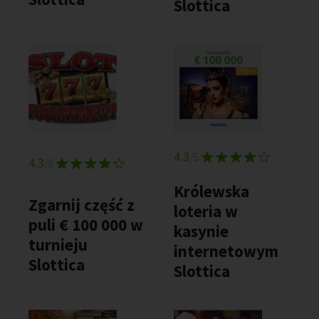
Slottica
4.3
/5
4.3
/5
Królewska
Zgarnij część z
loteria w
puli € 100 000 w
kasynie
turnieju
internetowym
Slottica
Slottica