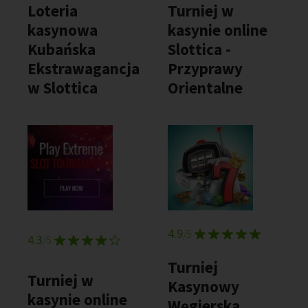
Loteria
Turniej w
kasynowa
kasynie online
Kubańska
Slottica -
Ekstrawagancja
Przyprawy
w Slottica
Orientalne
4.9
/5
4.3
/5
Turniej
Turniej w
Kasynowy
kasynie online
Węgierska