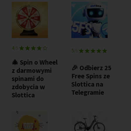
4
/5
5
/5
🎄 Spin o Wheel
🎉 Odbierz 25
z darmowymi
Free Spins ze
spinami do
Slottica na
zdobycia w
Telegramie
Slottica