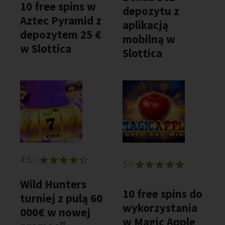
10 free spins w
depozytu z
Aztec Pyramid z
aplikacją
depozytem 25 €
mobilną w
w Slottica
Slottica
4.5
/5
5
/5
Wild Hunters
10 free spins do
turniej z pulą 60
wykorzystania
000€ w nowej
w Magic Apple