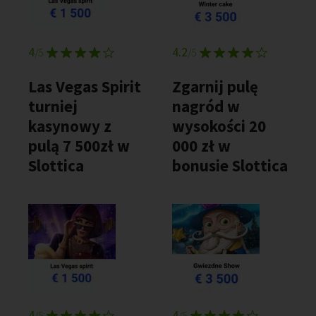
4
4.2
/5
/5
Las Vegas Spirit
Zgarnij pulę
turniej
nagród w
kasynowy z
wysokości 20
pulą 7 500zł w
000 zł w
Slottica
bonusie Slottica
4
4
/5
/5