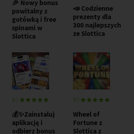
🎉 Nowy bonus
📣 Codzienne
powitalny z
prezenty dla
gotówką i free
300 najlepszych
spinami w
ze Slottica
Slottica
5
5
/5
/5
💰✨Zainstaluj
Wheel of
aplikację i
Fortune z
odbierz bonus
Slottica z