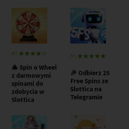
4
/5
5
/5
🎄 Spin o Wheel
🎉 Odbierz 25
z darmowymi
Free Spins ze
spinami do
Slottica na
zdobycia w
Telegramie
Slottica