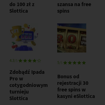
do 100 zł z
szansa na free
Slottica
spins
4.3
/5
5
/5
Zdobądź Ipada
Bonus od
Pro w
rejestracji 30
cotygodniowym
free spins w
turnieju
kasyni eSlottica
Slottica