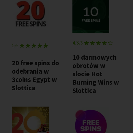
4.3
/5
5
/5
10 darmowych
20 free spins do
obrotów w
odebrania w
slocie Hot
3coins Egypt w
Burning Wins w
Slottica
Slottica