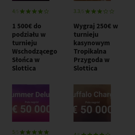
4
3.3
/5
/5
1 500€ do
Wygraj 250€ w
podziału w
turnieju
turnieju
kasynowym
Wschodzącego
Tropikalna
Słońca w
Przygoda w
Slottica
Slottica
5
/5
4
/5