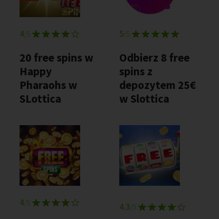
4
5
/5
/5
20 free spins w
Odbierz 8 free
Happy
spins z
Pharaohs w
depozytem 25€
SLottica
w Slottica
4
/5
4.3
/5