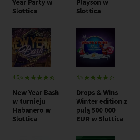
Year Party w
Playson w
Slottica
Slottica
4.5
4
/5
/5
New Year Bash
Drops & Wins
w turnieju
Winter edition z
Habanero w
pulą 500 000
Slottica
EUR w Slottica