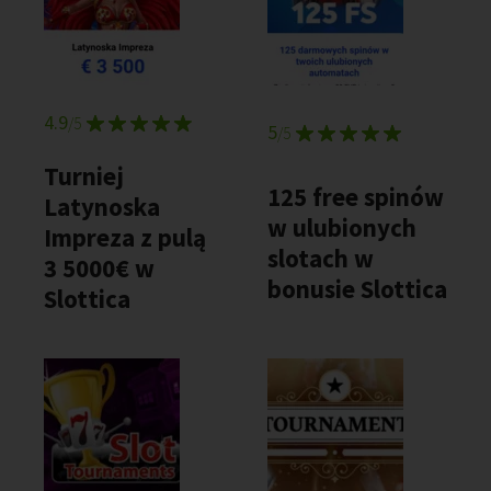
4.9
/5
5
/5
Turniej
125 free spinów
Latynoska
w ulubionych
Impreza z pulą
slotach w
3 5000€ w
bonusie Slottica
Slottica