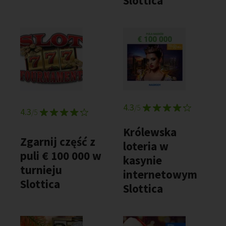
Slottica
4.3
/5
4.3
/5
Królewska
Zgarnij część z
loteria w
puli € 100 000 w
kasynie
turnieju
internetowym
Slottica
Slottica