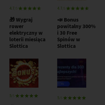
4.7
4.7
/5
/5
🎁 Wygraj
📣 Bonus
rower
powitalny 300%
elektryczny w
i 30 Free
loterii miesiąca
Spinów w
Slottica
Slottica
5
/5
5
/5