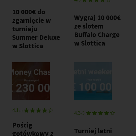
10 000€ do
Wygraj 10 000€
zgarnięcie w
ze slotem
turnieju
Buffalo Charge
Summer Deluxe
w Slottica
w Slottica
4.1
/5
4.3
/5
Pościg
Turniej letni
gotówkowy z