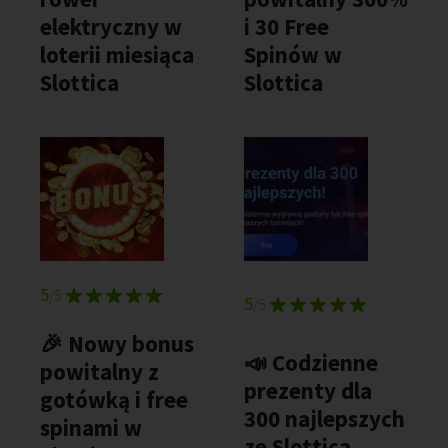
elektryczny w
i 30 Free
loterii miesiąca
Spinów w
Slottica
Slottica
5
/5
5
/5
🎉 Nowy bonus
📣 Codzienne
powitalny z
prezenty dla
gotówką i free
300 najlepszych
spinami w
ze Slottica