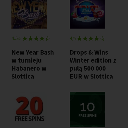
4.5
4
/5
/5
New Year Bash
Drops & Wins
w turnieju
Winter edition z
Habanero w
pulą 500 000
Slottica
EUR w Slottica