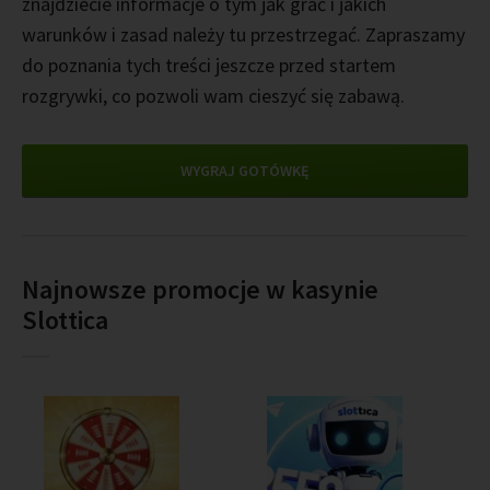
znajdziecie informacje o tym jak grać i jakich
warunków i zasad należy tu przestrzegać. Zapraszamy
do poznania tych treści jeszcze przed startem
rozgrywki, co pozwoli wam cieszyć się zabawą.
WYGRAJ GOTÓWKĘ
Najnowsze promocje w kasynie
Slottica