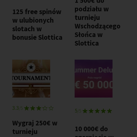
1 500€ do
podziału w
125 free spinów
turnieju
w ulubionych
Wschodzącego
slotach w
Słońca w
bonusie Slottica
Slottica
3.3
/5
5
/5
Wygraj 250€ w
10 000€ do
turnieju