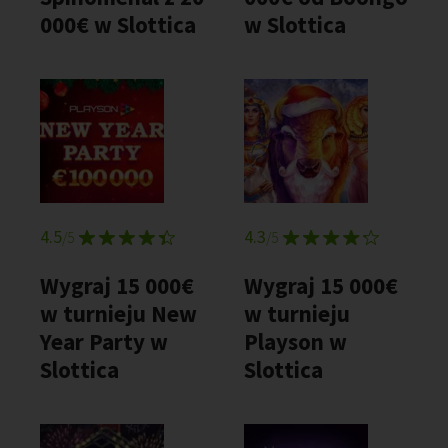
000€ w Slottica
w Slottica
4.5
4.3
/5
/5
Wygraj 15 000€
Wygraj 15 000€
w turnieju New
w turnieju
Year Party w
Playson w
Slottica
Slottica