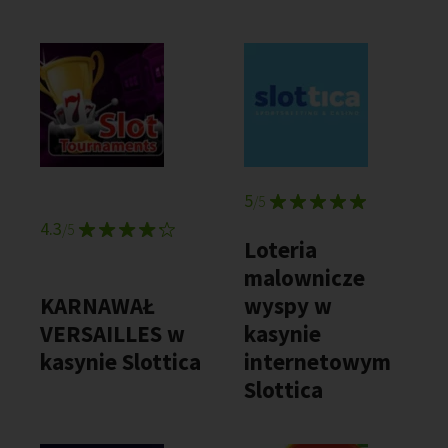
5
/5
4.3
/5
Loteria
malownicze
KARNAWAŁ
wyspy w
VERSAILLES w
kasynie
kasynie Slottica
internetowym
Slottica