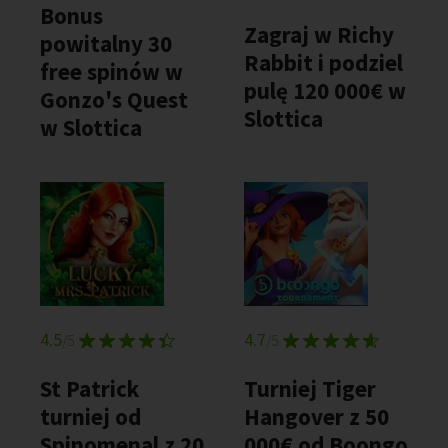
Bonus
Zagraj w Richy
powitalny 30
Rabbit i podziel
free spinów w
pulę 120 000€ w
Gonzo's Quest
Slottica
w Slottica
4.5
4.7
/5
/5
St Patrick
Turniej Tiger
turniej od
Hangover z 50
Spinomenal z 20
000€ od Boongo