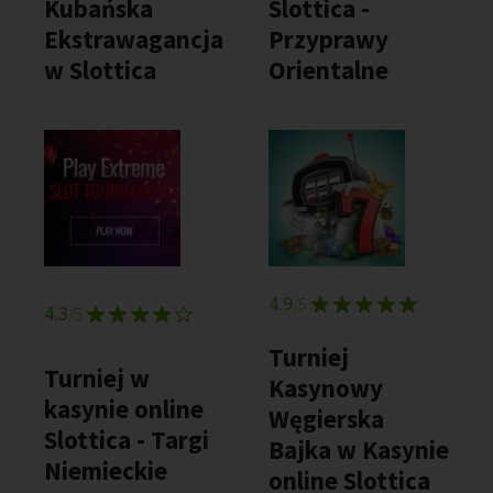
Kubańska
Slottica -
Ekstrawagancja
Przyprawy
w Slottica
Orientalne
4.9
/5
4.3
/5
Turniej
Turniej w
Kasynowy
kasynie online
Węgierska
Slottica - Targi
Bajka w Kasynie
Niemieckie
online Slottica