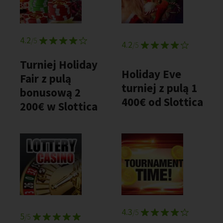
4.2
/5
4.2
/5
Turniej Holiday
Holiday Eve
Fair z pulą
turniej z pulą 1
bonusową 2
400€ od Slottica
200€ w Slottica
4.3
/5
5
/5