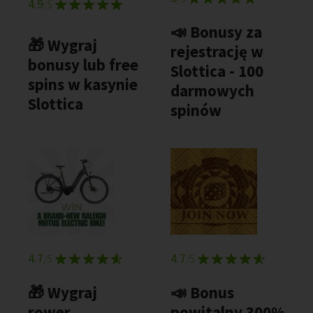
4.9
/5
📣 Bonusy za
🎁 Wygraj
rejestrację w
bonusy lub free
Slottica - 100
spins w kasynie
darmowych
Slottica
spinów
4.7
4.7
/5
/5
🎁 Wygraj
📣 Bonus
rower
powitalny 300%