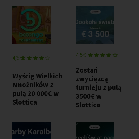
4.5
/5
4
/5
Zostań
Wyścig Wielkich
zwycięzcą
Mnożników z
turnieju z pulą
pulą 20 000€ w
3500€ w
Slottica
Slottica