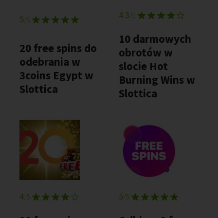
4.3
/5
5
/5
10 darmowych
20 free spins do
obrotów w
odebrania w
slocie Hot
3coins Egypt w
Burning Wins w
Slottica
Slottica
4
5
/5
/5