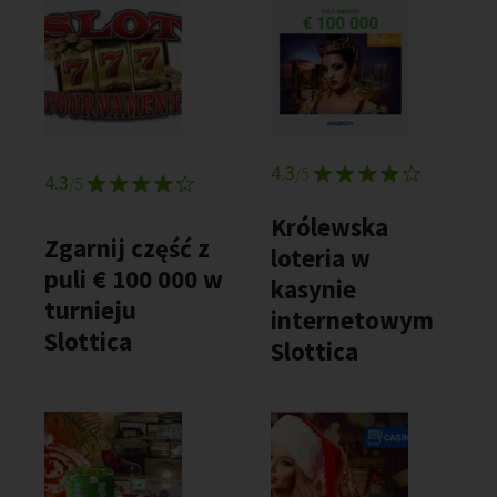
4.3
/5
4.3
/5
Królewska
Zgarnij część z
loteria w
puli € 100 000 w
kasynie
turnieju
internetowym
Slottica
Slottica