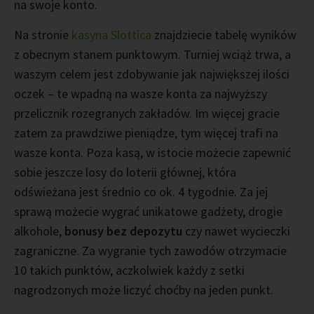
na swoje konto.
Na stronie
kasyna Slottica
znajdziecie tabelę wyników
z obecnym stanem punktowym. Turniej wciąż trwa, a
waszym celem jest zdobywanie jak największej ilości
oczek – te wpadną na wasze konta za najwyższy
przelicznik rozegranych zakładów. Im więcej gracie
zatem za prawdziwe pieniądze, tym więcej trafi na
wasze konta. Poza kasą, w istocie możecie zapewnić
sobie jeszcze losy do loterii głównej, która
odświeżana jest średnio co ok. 4 tygodnie. Za jej
sprawą możecie wygrać unikatowe gadżety, drogie
alkohole,
bonusy bez depozytu
czy nawet wycieczki
zagraniczne. Za wygranie tych zawodów otrzymacie
10 takich punktów, aczkolwiek każdy z setki
nagrodzonych może liczyć choćby na jeden punkt.