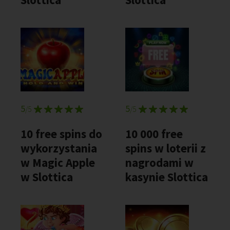
5
5
/5
/5
10 free spins do
10 000 free
wykorzystania
spins w loterii z
w Magic Apple
nagrodami w
w Slottica
kasynie Slottica