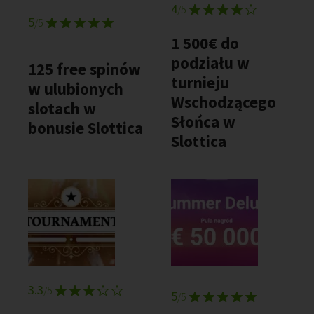
4
/5
5
/5
1 500€ do
podziału w
125 free spinów
turnieju
w ulubionych
Wschodzącego
slotach w
Słońca w
bonusie Slottica
Slottica
3.3
/5
5
/5