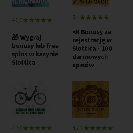
5
/5
4.9
/5
📣 Bonusy za
🎁 Wygraj
rejestrację w
bonusy lub free
Slottica - 100
spins w kasynie
darmowych
Slottica
spinów
4.7
4.7
/5
/5