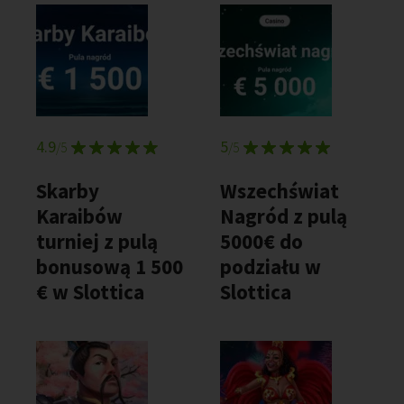
4.9
5
/5
/5
Skarby
Wszechświat
Karaibów
Nagród z pulą
turniej z pulą
5000€ do
bonusową 1 500
podziału w
€ w Slottica
Slottica