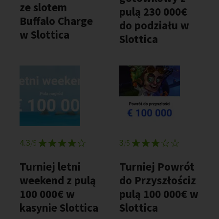
ze slotem
pulą 230 000€
Buffalo Charge
do podziału w
w Slottica
Slottica
4.3
3
/5
/5
Turniej letni
Turniej Powrót
weekend z pulą
do Przyszłościz
100 000€ w
pulą 100 000€ w
kasynie Slottica
Slottica