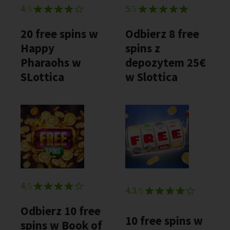
4
5
/5
/5
20 free spins w
Odbierz 8 free
Happy
spins z
Pharaohs w
depozytem 25€
SLottica
w Slottica
4
/5
4.3
/5
Odbierz 10 free
10 free spins w
spins w Book of