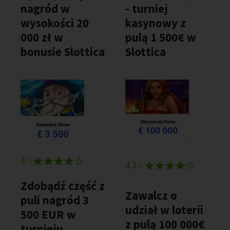
nagród w
- turniej
wysokości 20
kasynowy z
000 zł w
pulą 1 500€ w
bonusie Slottica
Slottica
4
/5
4.3
/5
Zdobądź część z
Zawalcz o
puli nagród 3
udział w loterii
500 EUR w
z pulą 100 000€
turnieju