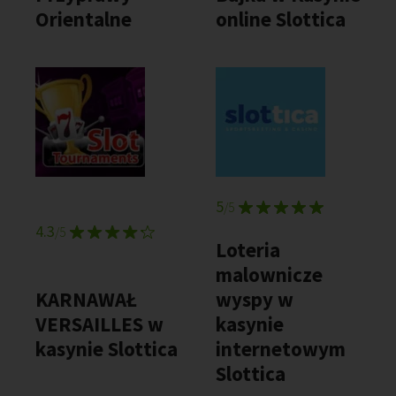
Orientalne
online Slottica
5
/5
4.3
/5
Loteria
malownicze
KARNAWAŁ
wyspy w
VERSAILLES w
kasynie
kasynie Slottica
internetowym
Slottica