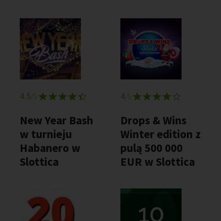
4.5
4
/5
/5
New Year Bash
Drops & Wins
w turnieju
Winter edition z
Habanero w
pulą 500 000
Slottica
EUR w Slottica