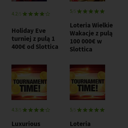
5
/5
4.2
/5
Loteria Wielkie
Holiday Eve
Wakacje z pulą
turniej z pulą 1
100 000€ w
400€ od Slottica
Slottica
4.3
5
/5
/5
Luxurious
Loteria