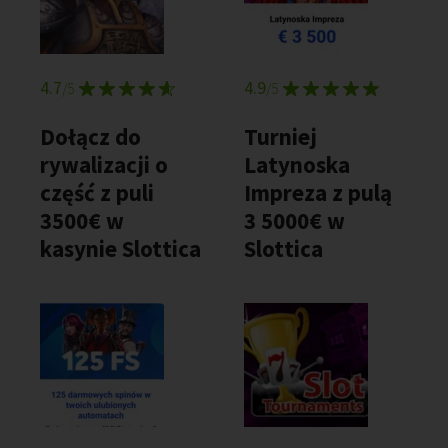
4.7
4.9
/5
/5
Dołącz do
Turniej
rywalizacji o
Latynoska
część z puli
Impreza z pulą
3500€ w
3 5000€ w
kasynie Slottica
Slottica