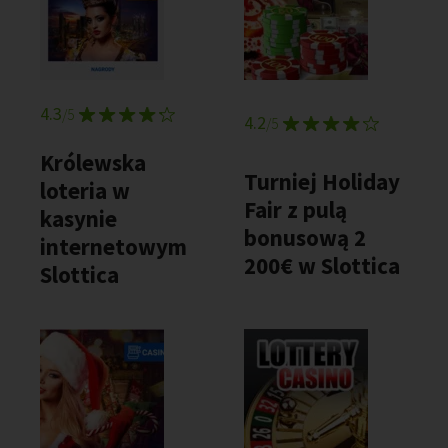
4.3
/5
4.2
/5
Królewska
Turniej Holiday
loteria w
Fair z pulą
kasynie
bonusową 2
internetowym
200€ w Slottica
Slottica