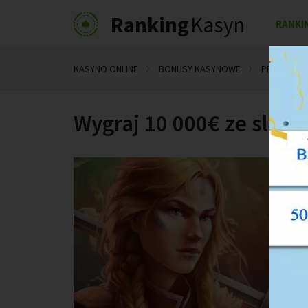
Ranking
Kasyn
RANKI
KASYNO ONLINE
BONUSY KASYNOWE
PROMOCJE 
Wygraj 10 000€ ze slote