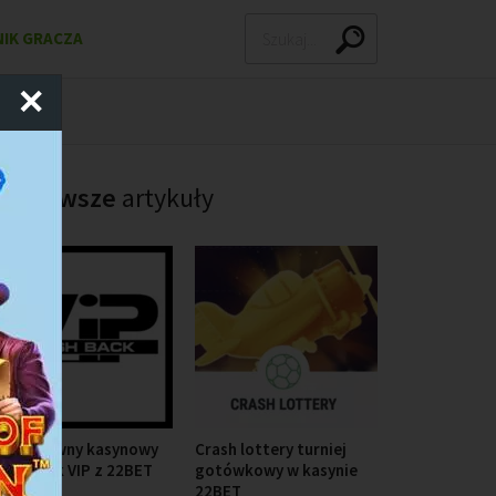
IK GRACZA
✕
Najnowsze
artykuły
kskluzywny kasynowy
Crash lottery turniej
ash Back VIP z 22BET
gotówkowy w kasynie
22BET