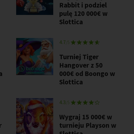
Rabbit i podziel
pulę 120 000€ w
Slottica
4.7
/5
Turniej Tiger
Hangover z 50
a
000€ od Boongo w
Slottica
4.3
/5
Wygraj 15 000€ w
r
turnieju Playson w
Slottica