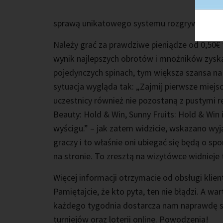
sprawą unikatowego systemu rozgrywki.
Należy grać za prawdziwe pieniądze od 0,50€ 
wynik najlepszych obrotów i mnożników zyskan
pojedynczych spinach, tym większa szansa na
sytuacja wygląda tak: „Zajmij pierwsze miejsc
uczestnicy również nie pozostaną z pustymi rę
Beauty: Hold & Win, Sunny Fruits: Hold & Win 
wyścigu.” – jak zatem widzicie, wskazano wy
graczy i to właśnie oni ubiegać się będą o spo
na stronie. To zresztą na wizytówce widnieje 
Więcej informacji otrzymacie od obsługi klien
Pamiętajcie, że kto pyta, ten nie błądzi. A w
każdego tygodnia dostarcza nam naprawdę sp
turniejów oraz loterii online. Powodzenia!