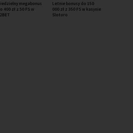
iedzielny megabonus
Letnie bonusy do 150
o 400 zł z 50 FS w
000 zł z 350 FS w kasynie
2BET
Slotoro