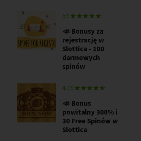
5
/5
y
📣 Bonusy za
rejestrację w
Slottica - 100
darmowych
spinów
4.7
/5
📣 Bonus
powitalny 300% i
30 Free Spinów w
Slottica