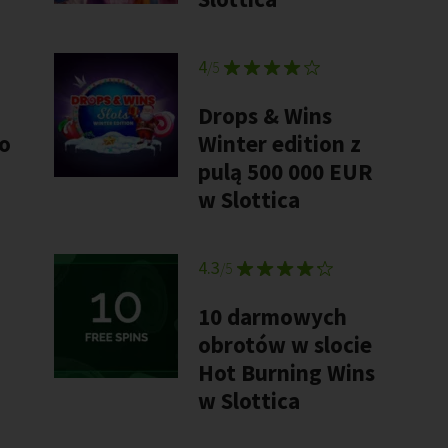
4
/5
Drops & Wins
o
Winter edition z
pulą 500 000 EUR
w Slottica
4.3
/5
10 darmowych
obrotów w slocie
Hot Burning Wins
w Slottica