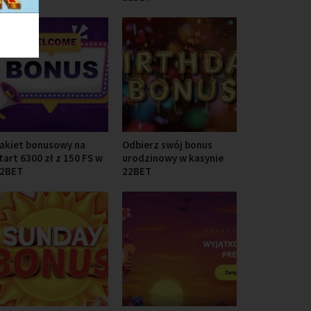
akiet bonusowy na
Odbierz swój bonus
tart 6300 zł z 150 FS w
urodzinowy w kasynie
2BET
22BET