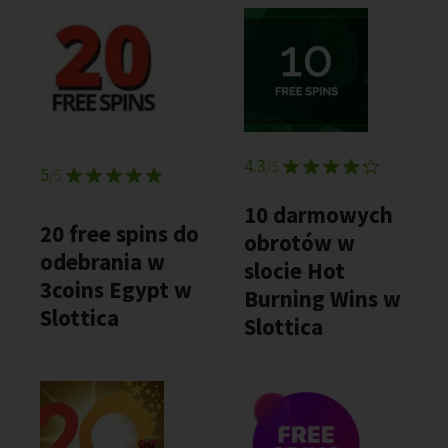
4.3
/5
5
/5
10 darmowych
20 free spins do
obrotów w
odebrania w
slocie Hot
3coins Egypt w
Burning Wins w
Slottica
Slottica