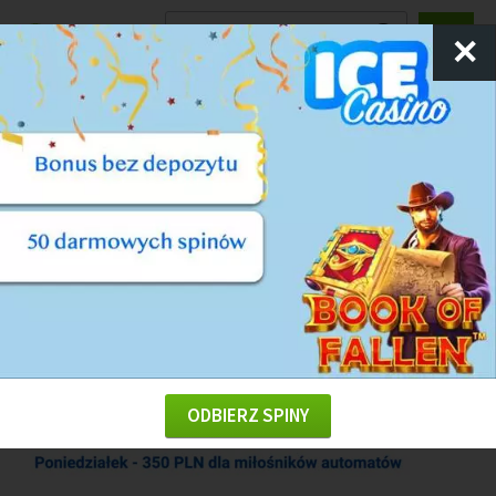
Ranking
Kasyn
✕
KASYNO ONLINE
BONUSY KASYNOWE
PROMOCJE SLOTTIC
Poniedziałkowy bonus 350 zł na
automaty w Slottica
ODBIERZ SPINY