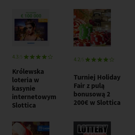
4.3
/5
4.2
/5
Królewska
Turniej Holiday
loteria w
Fair z pulą
kasynie
bonusową 2
internetowym
200€ w Slottica
Slottica