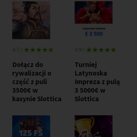
4.7
4.9
/5
/5
Dołącz do
Turniej
rywalizacji o
Latynoska
część z puli
Impreza z pulą
3500€ w
3 5000€ w
kasynie Slottica
Slottica