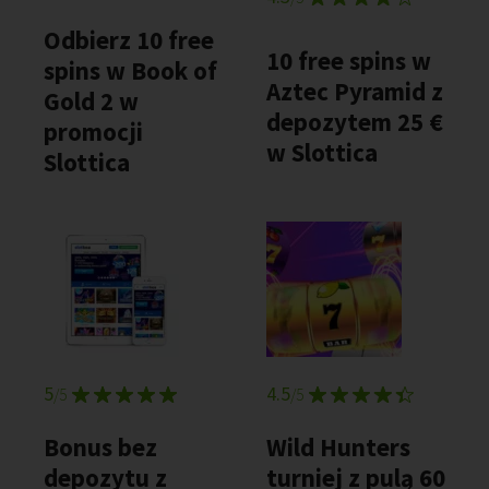
Odbierz 10 free
10 free spins w
spins w Book of
Aztec Pyramid z
Gold 2 w
depozytem 25 €
promocji
w Slottica
Slottica
5
4.5
/5
/5
Bonus bez
Wild Hunters
depozytu z
turniej z pulą 60