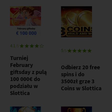
4.1
/5
5
/5
Turniej
February
Odbierz 20 free
giftsday z pulą
spins i do
100 000€ do
3500zł grze 3
podziału w
Coins w Slottica
Slottica