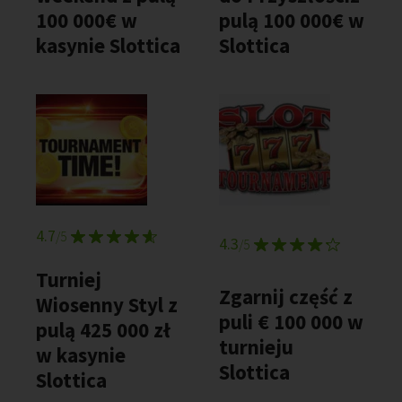
100 000€ w
pulą 100 000€ w
kasynie Slottica
Slottica
4.7
/5
4.3
/5
Turniej
Zgarnij część z
Wiosenny Styl z
puli € 100 000 w
pulą 425 000 zł
turnieju
w kasynie
Slottica
Slottica