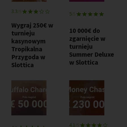
3.3
/5
5
/5
Wygraj 250€ w
10 000€ do
turnieju
zgarnięcie w
kasynowym
turnieju
Tropikalna
Summer Deluxe
Przygoda w
w Slottica
Slottica
4.1
/5