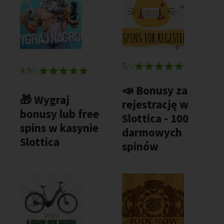
5
/5
4.9
/5
📣 Bonusy za
🎁 Wygraj
rejestrację w
bonusy lub free
Slottica - 100
spins w kasynie
darmowych
Slottica
spinów