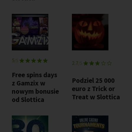
5
/5
2.7
/5
Free spins days
Podziel 25 000
z Gamzix w
euro z Trick or
nowym bonusie
Treat w Slottica
od Slottica