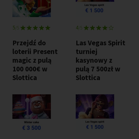
5
4
/5
/5
Przejdź do
Las Vegas Spirit
loterii Present
turniej
magic z pulą
kasynowy z
100 000€ w
pulą 7 500zł w
Slottica
Slottica