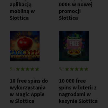
aplikacją
000€ w nowej
mobilną w
promocji
Slottica
Slottica
5
5
/5
/5
10 free spins do
10 000 free
wykorzystania
spins w loterii z
w Magic Apple
nagrodami w
w Slottica
kasynie Slottica