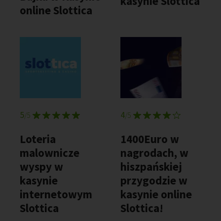
kasynie Slottica
online Slottica
5
4
/5
/5
Loteria
1400Euro w
malownicze
nagrodach, w
wyspy w
hiszpańskiej
kasynie
przygodzie w
internetowym
kasynie online
Slottica
Slottica!