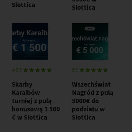
Slottica
Slottica
4.9
5
/5
/5
Skarby
Wszechświat
Karaibów
Nagród z pulą
turniej z pulą
5000€ do
bonusową 1 500
podziału w
€ w Slottica
Slottica