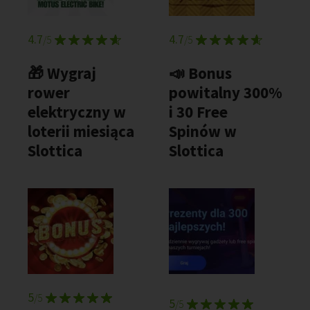
4.7
4.7
/5
/5
🎁 Wygraj
📣 Bonus
rower
powitalny 300%
elektryczny w
i 30 Free
loterii miesiąca
Spinów w
Slottica
Slottica
5
/5
5
/5