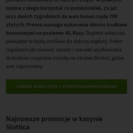
można z niego korzystać co poniedziałek, co już
przy dwóch tygodniach da wam bonus rzędu 700
złotych. Premia wymaga wykonania obrotu środkami
bonusowymi na poziomie 45. Razy.
Dopiero wówczas
pieniądze te będą możliwe do dalszej wypłaty. Pełen
regulamin jak również zasady i warunki użytkowania
dodatków rozpisane zostały na stronie Slottici, gdzie
was zapraszamy.
ODBIERZ BONUS 350ZŁ Z PONIEDZIAŁKOWYM BONUSEM
Najnowsze promocje w kasynie
Slottica