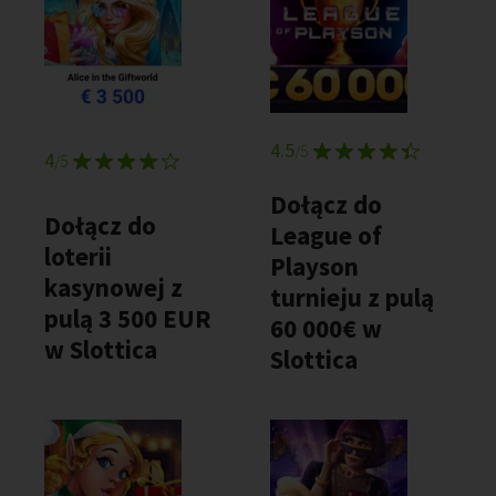
4.5
/5
4
/5
Dołącz do
Dołącz do
League of
loterii
Playson
kasynowej z
turnieju z pulą
pulą 3 500 EUR
60 000€ w
w Slottica
Slottica