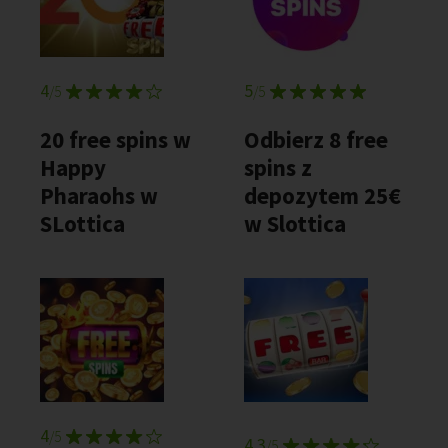
4
5
/5
/5
20 free spins w
Odbierz 8 free
Happy
spins z
Pharaohs w
depozytem 25€
SLottica
w Slottica
4
/5
4.3
/5