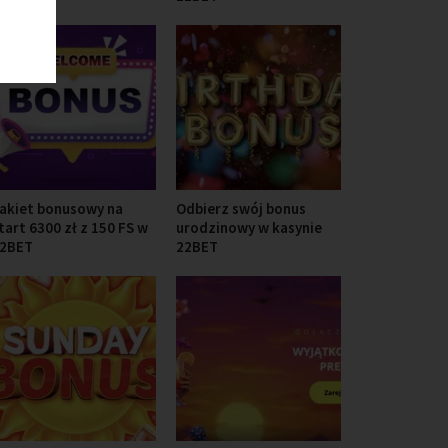
akiet bonusowy na
Odbierz swój bonus
tart 6300 zł z 150 FS w
urodzinowy w kasynie
2BET
22BET