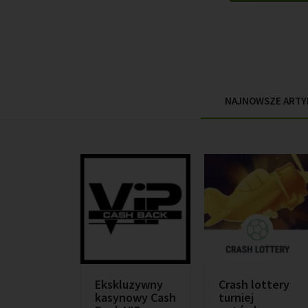
NAJNOWSZE ARTY
Ekskluzywny
Crash lottery
kasynowy Cash
turniej