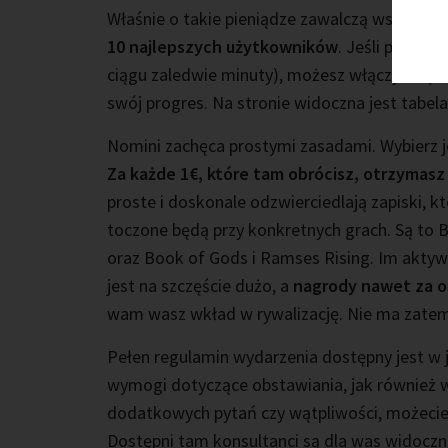
Właśnie o takie pieniądze zawalczą wszyscy 
10 najlepszych użytkowników
. Jeśli posiad
ciągu zaledwie minuty), możesz włączyć się d
swój progres. Na stronie widoczna jest tabe
Nomini zachęca prostymi zasadami. Wybierz j
Za każde 1€, które tam obrócisz, otrzymasz
proste i doskonale odzwierciedlają zapiski, 
toczone będą przy konkretnych grach. Są to 
oraz Book of Gods i Ramses Rising. Im aktywni
jest na szczęście dużo, a
nagrody nawet za os
wam wasz wkład w rywalizację. Nie ma zatem c
Pełen regulamin wydarzenia dostępny jest w 
wymogi dotyczące obstawiania, jak również 
dodatkowych pytań czy wątpliwości, możecie 
Dostępni tam konsultanci są dla was widoczni