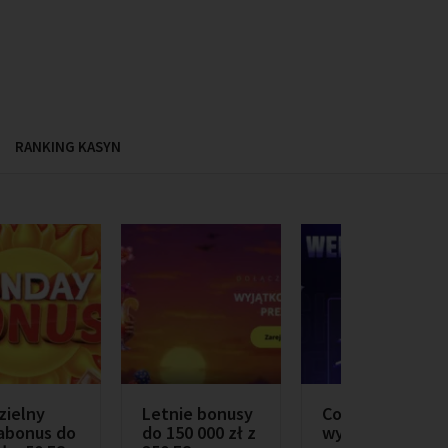
RANKING KASYN
zielny
Letnie bonusy
Cotygodniowy
bonus do
do 150 000 zł z
wyścig o