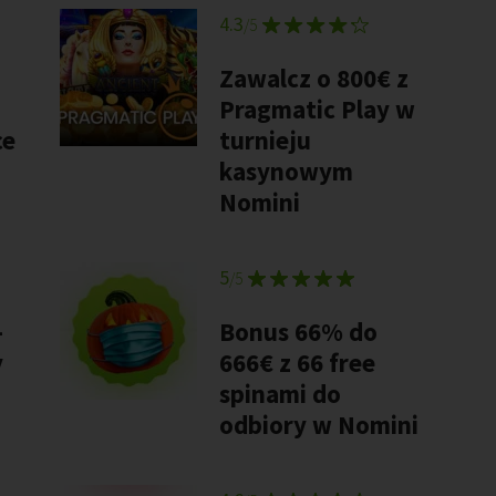
4.3
/5
Zawalcz o 800€ z
Pragmatic Play w
ce
turnieju
kasynowym
Nomini
5
/5
-
Bonus 66% do
y
666€ z 66 free
spinami do
odbiory w Nomini