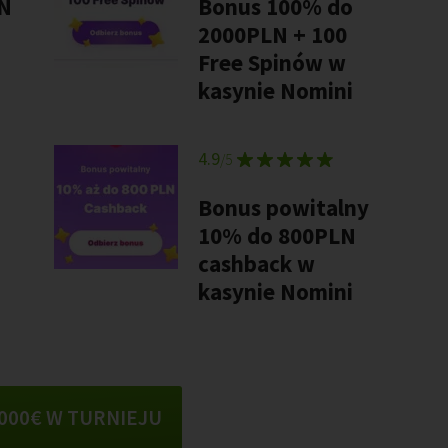
LN
Bonus 100% do
2000PLN + 100
Free Spinów w
kasynie Nomini
4.9
/5
Bonus powitalny
10% do 800PLN
cashback w
kasynie Nomini
000€ W TURNIEJU