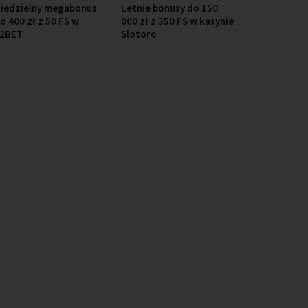
iedzielny megabonus
Letnie bonusy do 150
o 400 zł z 50 FS w
000 zł z 350 FS w kasynie
2BET
Slotoro