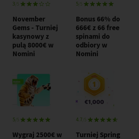
3
5
/5
/5
November
Bonus 66% do
Gems - Turniej
666€ z 66 free
kasynowy z
spinami do
pulą 8000€ w
odbiory w
Nomini
Nomini
5
4.7
/5
/5
Wygraj 2500€ w
Turniej Spring