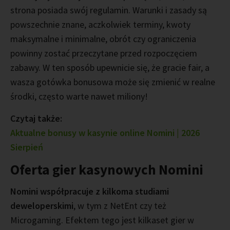
strona posiada swój regulamin. Warunki i zasady są
powszechnie znane, aczkolwiek terminy, kwoty
maksymalne i minimalne, obrót czy ograniczenia
powinny zostać przeczytane przed rozpoczęciem
zabawy. W ten sposób upewnicie się, że gracie fair, a
wasza gotówka bonusowa może się zmienić w realne
środki, często warte nawet miliony!
Czytaj także:
Aktualne bonusy w kasynie online Nomini | 2026
Sierpień
Oferta gier kasynowych Nomini
Nomini współpracuje z kilkoma studiami
deweloperskimi
, w tym z NetEnt czy też
Microgaming. Efektem tego jest kilkaset gier w