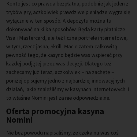
Konto jest co prawda bezpłatna, podobnie jak jeden z
trybów gry, aczkolwiek prawdziwe pieniądze wygra się
wyłącznie w ten sposób. A depozytu można tu
dokonywać na kilka sposobów. Będą karty płatnicze
Visa i Mastercard, ale też liczne portfele internetowe,
w tym, rzecz jasna, Skrill. Macie zatem całkowitą
pewność tego, że kasyno będzie was wspierać przy
każdej podjętej przez was decyzji. Dlatego też
zachęcamy już teraz, aczkolwiek – na zachętę –
poniżej opisujemy jedno z najbardziej innowacyjnych
działań, jakie znaleźliśmy w kasynach internetowych. I
to właśnie Nomini jest za nie odpowiedzialne.
Oferta promocyjna kasyna
Nomini
Nie bez powodu napisaliśmy, że czeka na was coś