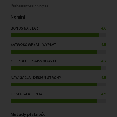
Podsumowanie kasyna
Nomini
4.6
BONUS NA START
4.5
ŁATWOŚĆ WPŁAT I WYPŁAT
4.7
OFERTA GIER KASYNOWYCH
4.5
NAWIGACJA I DESIGN STRONY
4.5
OBSŁUGA KLIENTA
Metody płatności