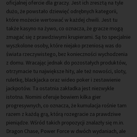
oficjalnej ofercie dla graczy. Jest ich zresztą na tyle
dużo, że powstało dziewięć odrębnych kategorii,
które możecie wertować w każdej chwili. Jest tu
także kasyno na żywo, co oznacza, że gracze mogą
zmagać się z prawdziwymi krupierami. Są to specjalnie
wyszkolone osoby, które niejako przeniosą was do
świata rzeczywistego, bez konieczności wychodzenia
z domu. Wracając jednak do pozostałych produktów,
otrzymacie tu największe hity, ale też nowości, sloty,
ruletkę, blackjacka oraz wideo poker i zestawienie
jackpotów. Ta ostatnia zakładka jest niezwykle
istotna. Nomini oferuje bowiem kilka gier
progresywnych, co oznacza, że kumulacja rośnie tam
razem z każdą grą, którą rozegracie za prawdziwe
pieniądze. Wśród takich propozycji znalazły się m.in.
Dragon Chase, Power Force w dwóch wydaniach, ale