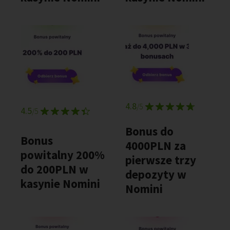
4.8
/5
4.5
/5
Bonus do
Bonus
4000PLN za
powitalny 200%
pierwsze trzy
do 200PLN w
depozyty w
kasynie Nomini
Nomini