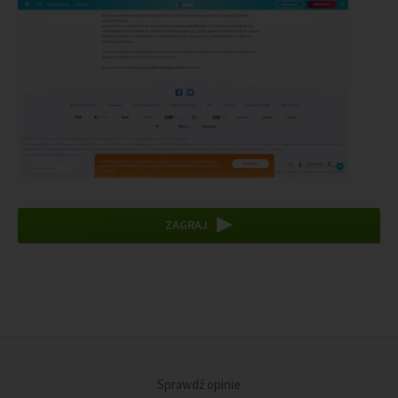
ZAGRAJ
Sprawdź opinie