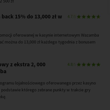
2 500 zł
 back 15% do 13,000 zł w
4.7
/5
 promocji oferowanej w kasynie internetowym Wazamba
skać można do 13,000 zł każdego tygodnia z bonusem
wy z ekstra 2, 000
4.8
/5
mba
rogramu lojalnościowego oferowanego przez kasyno
podstawie którego zebrane punkty w trakcie gry
wkę.