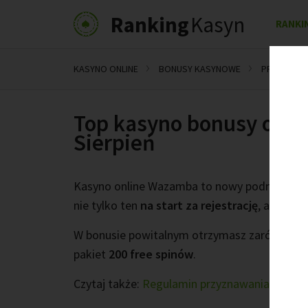
Ranking
Kasyn
RANKI
KASYNO ONLINE
BONUSY KASYNOWE
PROMOCJE
Top kasyno bonusy onli
Sierpień
Kasyno online Wazamba to nowy podmiot, któ
nie tylko ten
na start za rejestrację
, ale rów
W bonusie powitalnym otrzymasz zarówno
d
pakiet
200 free spinów
.
Czytaj także:
Regulamin przyznawania bonus