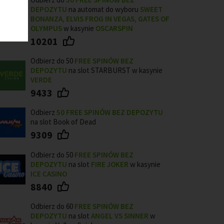
DEPOZYTU
na automat do wyboru
SWEET
BONANZA, ELVIS FROG IN VEGAS, GATES OF
OLYMPUS
w kasynie
OSCARSPIN
10201
Odbierz do 50
FREE SPINÓW BEZ
DEPOZYTU
na slot STARBURST w kasynie
VERDE
9433
Odbierz
50 FREE SPINÓW BEZ DEPOZYTU
na slot Book of Dead
9309
Odbierz do 50
FREE SPINÓW BEZ
DEPOZYTU
na slot
FIRE JOKER
w kasynie
ICE CASINO
8840
Odbierz do 60
FREE SPINÓW BEZ
DEPOZYTU
na slot
ANGEL VS SINNER
w