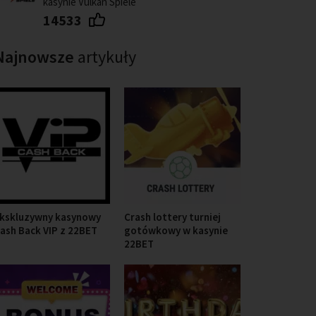
kasynie Vulkan Spiele
14533
Najnowsze
artykuły
kskluzywny kasynowy
Crash lottery turniej
ash Back VIP z 22BET
gotówkowy w kasynie
22BET