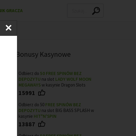
IK GRACZA
✕
Top 7
Bonusy Kasynowe
Odbierz do
50 FREE SPINÓW BEZ
DEPOZYTU
na slot
LADY WOLF MOON
MEGAWAYS
w kasynie Dragon Slots
15991
Odbierz do 50
FREE SPINÓW BEZ
DEPOZYTU
na slot BIG BASS SPLASH w
kasynie
HIT"N'SPIN
13887
Odbierz do
50
FREE SPINÓW BEZ