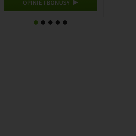
OPINIE I BONUSY
OP