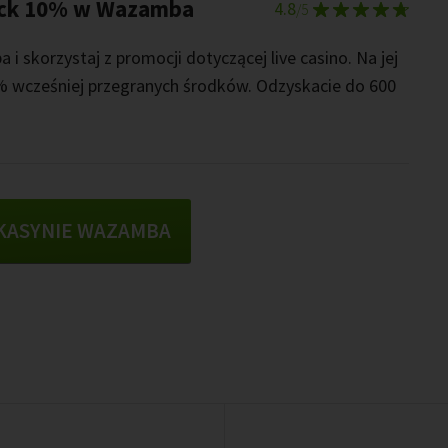
back 10% w Wazamba
4.8
/5
 skorzystaj z promocji dotyczącej live casino. Na jej
 wcześniej przegranych środków. Odzyskacie do 600
KASYNIE WAZAMBA