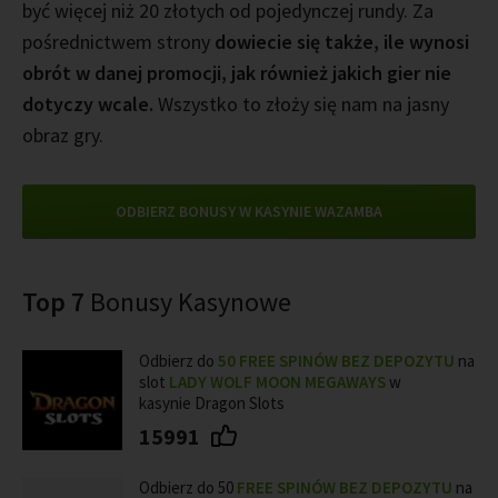
być więcej niż 20 złotych od pojedynczej rundy. Za
pośrednictwem strony
dowiecie się także, ile wynosi
obrót w danej promocji, jak również jakich gier nie
dotyczy wcale.
Wszystko to złoży się nam na jasny
obraz gry.
ODBIERZ BONUSY W KASYNIE WAZAMBA
Top 7
Bonusy Kasynowe
Odbierz do
50 FREE SPINÓW BEZ DEPOZYTU
na
slot
LADY WOLF MOON MEGAWAYS
w
kasynie Dragon Slots
15991
Odbierz do 50
FREE SPINÓW BEZ DEPOZYTU
na