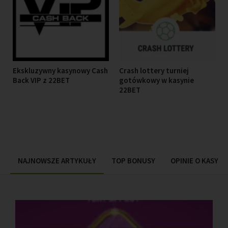
Ekskluzywny kasynowy Cash
Crash lottery turniej
Back VIP z 22BET
gotówkowy w kasynie
22BET
NAJNOWSZE ARTYKUŁY
TOP BONUSY
OPINIE O KASYN