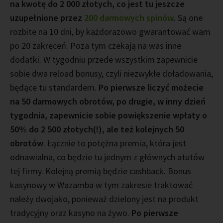
na kwotę do 2 000 złotych, co jest tu jeszcze
uzupełnione przez
200 darmowych spinów
. Są one
rozbite na 10 dni, by każdorazowo gwarantować wam
po 20 zakręceń. Poza tym czekają na was inne
dodatki. W tygodniu przede wszystkim zapewnicie
sobie dwa reload bonusy, czyli niezwykłe doładowania,
będące tu standardem.
Po pierwsze liczyć możecie
na 50 darmowych obrotów, po drugie, w inny dzień
tygodnia, zapewnicie sobie powiększenie wpłaty o
50% do 2 500 złotych(!), ale też kolejnych 50
obrotów
. Łącznie to potężna premia, która jest
odnawialna, co będzie tu jednym z głównych atutów
tej firmy. Kolejną premią będzie cashback. Bonus
kasynowy w Wazamba w tym zakresie traktować
należy dwojako, ponieważ dzielony jest na produkt
tradycyjny oraz kasyno na żywo.
Po pierwsze