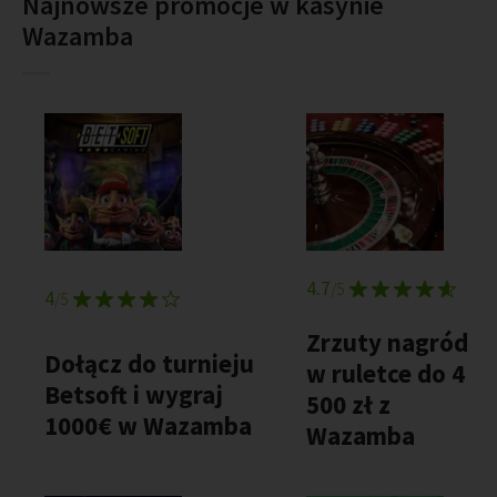
Najnowsze promocje w kasynie
Wazamba
4.7
/5
4
/5
Zrzuty nagród
Dołącz do turnieju
w ruletce do 4
Betsoft i wygraj
500 zł z
1000€ w Wazamba
Wazamba