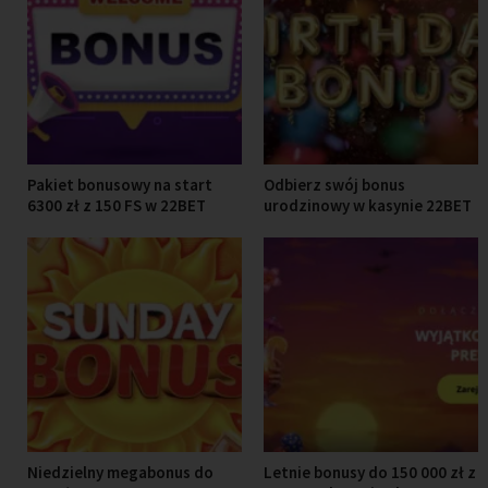
Pakiet bonusowy na start
Odbierz swój bonus
6300 zł z 150 FS w 22BET
urodzinowy w kasynie 22BET
Niedzielny megabonus do
Letnie bonusy do 150 000 zł z