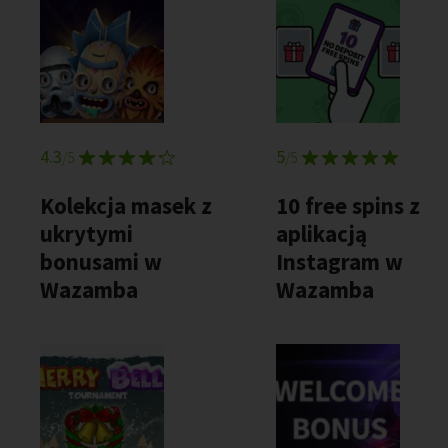
4.3
5
/5
/5
Kolekcja masek z
10 free spins z
ukrytymi
aplikacją
bonusami w
Instagram w
Wazamba
Wazamba