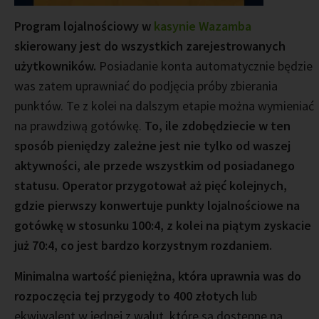
Program lojalnościowy w
kasynie Wazamba
skierowany jest do wszystkich zarejestrowanych
użytkowników.
Posiadanie konta automatycznie będzie
was zatem uprawniać do podjęcia próby zbierania
punktów. Te z kolei na dalszym etapie można wymieniać
na prawdziwą gotówkę.
To, ile zdobędziecie w ten
sposób pieniędzy zależne jest nie tylko od waszej
aktywności, ale przede wszystkim od posiadanego
statusu. Operator przygotował aż pięć kolejnych,
gdzie pierwszy konwertuje punkty lojalnościowe na
gotówkę w stosunku 100:4, z kolei na piątym zyskacie
już 70:4, co jest bardzo korzystnym rozdaniem.
Minimalna wartość pieniężna, która uprawnia was do
rozpoczęcia tej przygody to 400 złotych
lub
ekwiwalent w jednej z walut, które są dostępne na