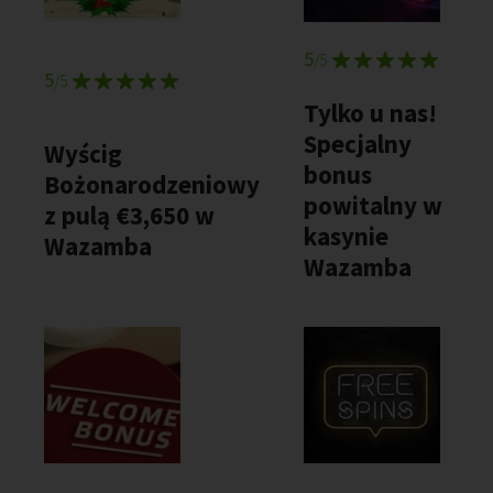
5
/5
5
/5
Tylko u nas!
Specjalny
Wyścig
bonus
Bożonarodzeniowy
powitalny w
z pulą €3,650 w
kasynie
Wazamba
Wazamba