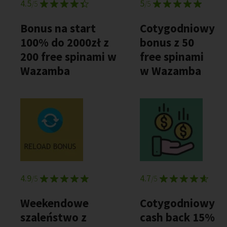
4.5
5
/5
/5
Bonus na start
Cotygodniowy
100% do 2000zł z
bonus z 50
200 free spinami w
free spinami
Wazamba
w Wazamba
4.9
4.7
/5
/5
Weekendowe
Cotygodniowy
szaleństwo z
cash back 15%