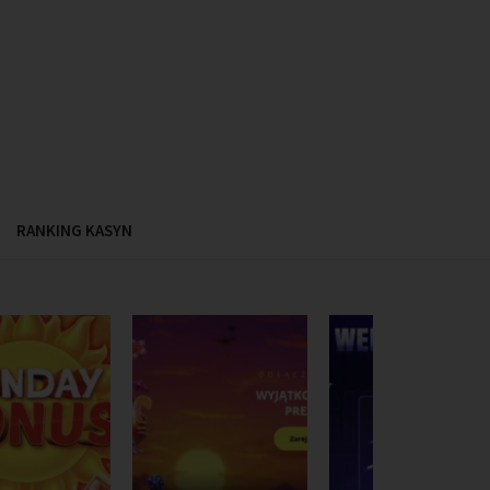
RANKING KASYN