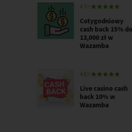
4.7
/5
Cotygodniowy
cash back 15% d
13,000 zł w
Wazamba
4.8
/5
Live casino cash
back 10% w
Wazamba