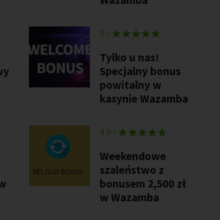
5
/5
Tylko u nas!
wy
Specjalny bonus
powitalny w
kasynie Wazamba
4.9
/5
Weekendowe
szaleństwo z
 w
bonusem 2,500 zł
w Wazamba