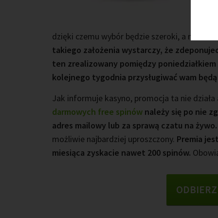
dzięki czemu wybór będzie szeroki, a możliw
takiego założenia wystarczy, że zdeponujec
ten zrealizowany pomiędzy poniedziałkiem a
kolejnego tygodnia przysługiwać wam będą 
Jak informuje kasyno, promocja ta nie działa
darmowych free spinów
należy się po nie z
adres mailowy lub za sprawą czatu na żywo.
możliwie najbardziej uproszczony.
Premia jes
miesiąca zyskacie nawet 200 spinów.
Obowią
ODBIERZ