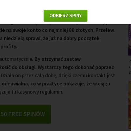
wytycznych,
a co ważniejsze, sama marka
współpracuje z licznymi studiami deweloperskimi,
ODBIERZ SPINY
ości ogromne.
Aby otrzymać szansę na realizację
ie na swoje konto co najmniej 80 złotych. Przelew
 niedzielą sprawi, że już na dobry początek
profity.
 automatycznie.
By otrzymać zestaw
P
s
głosić do obsługi. Wystarczy tego dokonać poprzez
2
Działa on przez całą dobę, dzięki czemu kontakt jest
t odnawialna, co w praktyce pokazuje, że w ciągu
zuje tu kasynowy regulamin.
 50 FREE SPINÓW