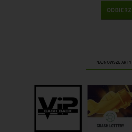
ODBIERZ
NAJNOWSZE ARTY