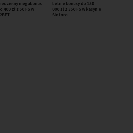
iedzielny megabonus
Letnie bonusy do 150
o 400 zł z 50 FS w
000 zł z 350 FS w kasynie
2BET
Slotoro