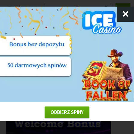
Ranking
Kasyn
✕
KASYNO ONLINE
BONUSY KASYNOWE
PROMOCJE WAZAM
Bonus na start 100% do 2000zł z 200
free spinami w Wazamba
ODBIERZ SPINY