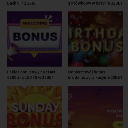
Back VIP z 22BET
gotówkowy w kasynie 22BET
Pakiet bonusowy na start
Odbierz swój bonus
6300 zł z 150 FS w 22BET
urodzinowy w kasynie 22BET