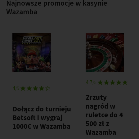
Najnowsze promocje w kasynie
Wazamba
4.7
/5
4
/5
Zrzuty
nagród w
Dołącz do turnieju
ruletce do 4
Betsoft i wygraj
500 zł z
1000€ w Wazamba
Wazamba