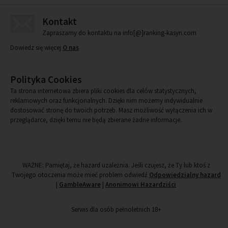
Kontakt
Zapraszamy do kontaktu na info[@]ranking-kasyn.com
Dowiedz się więcej
O nas
Polityka Cookies
Ta strona internetowa zbiera pliki cookies dla celów statystycznych,
reklamowych oraz funkcjonalnych. Dzięki nim możemy indywidualnie
dostosować stronę do twoich potrzeb. Masz możliwość wyłączenia ich w
przeglądarce, dzięki temu nie będą zbierane żadne informacje.
WAŻNE: Pamiętaj, że hazard uzależnia. Jeśli czujesz, że Ty lub ktoś z
Twojego otoczenia może mieć problem odwiedź
Odpowiedzialny hazard
|
GambleAware
|
Anonimowi Hazardziści
Serwis dla osób pełnoletnich 18+