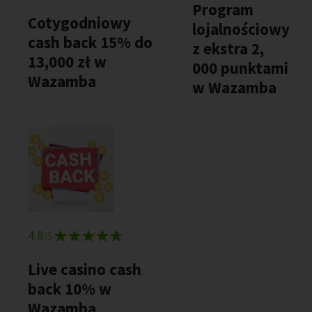
Program
Cotygodniowy
lojalnościowy
cash back 15% do
z ekstra 2,
13,000 zł w
000 punktami
Wazamba
w Wazamba
4.8
/5
Live casino cash
back 10% w
Wazamba