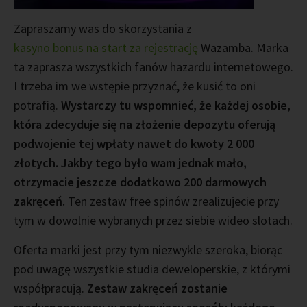
Zapraszamy was do skorzystania z
kasyno bonus na start za rejestrację
Wazamba. Marka
ta zaprasza wszystkich fanów hazardu internetowego.
I trzeba im we wstępie przyznać, że kusić to oni
potrafią.
Wystarczy tu wspomnieć, że każdej osobie,
która zdecyduje się na złożenie depozytu oferują
podwojenie tej wpłaty nawet do kwoty 2 000
złotych. Jakby tego było wam jednak mało,
otrzymacie jeszcze dodatkowo 200 darmowych
zakręceń.
Ten zestaw free spinów zrealizujecie przy
tym w dowolnie wybranych przez siebie wideo slotach.
Oferta marki jest przy tym niezwykle szeroka, biorąc
pod uwagę wszystkie studia deweloperskie, z którymi
współpracują.
Zestaw zakręceń zostanie