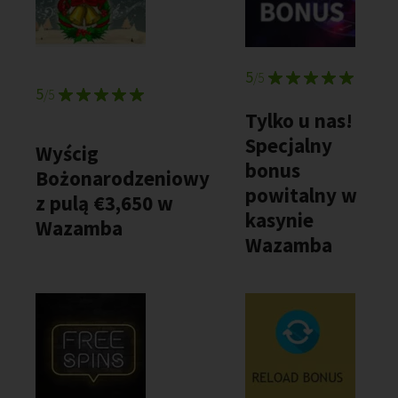
5
/5
5
/5
Tylko u nas!
Specjalny
Wyścig
bonus
Bożonarodzeniowy
powitalny w
z pulą €3,650 w
kasynie
Wazamba
Wazamba