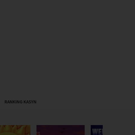
RANKING KASYN