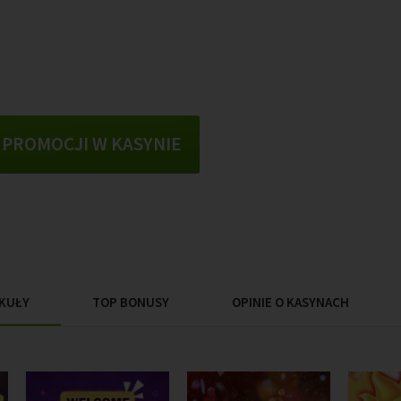
 PROMOCJI W KASYNIE
KUŁY
TOP BONUSY
OPINIE O KASYNACH