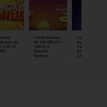
zielny
Letnie bonusy
Cotygodniowy
bonus do
do 150 000 zł z
wyścig o
ł z 50 FS
350 FS w
nagrody w
BET
kasynie
kasynie online
Slotoro
22Bet