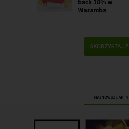
back 10% w
Wazamba
SKORZYSTAJ Z
NAJNOWSZE ARTY