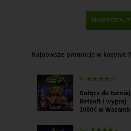
SKORZYSTAJ Z
Najnowsze promocje w kasynie
4
/5
Dołącz do turnie
Betsoft i wygraj
1000€ w Wazamb
4.3
/5