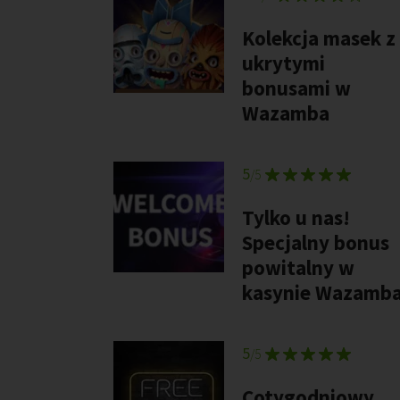
Kolekcja masek z
ukrytymi
bonusami w
Wazamba
5
/5
Tylko u nas!
Specjalny bonus
powitalny w
kasynie Wazamb
5
/5
Cotygodniowy