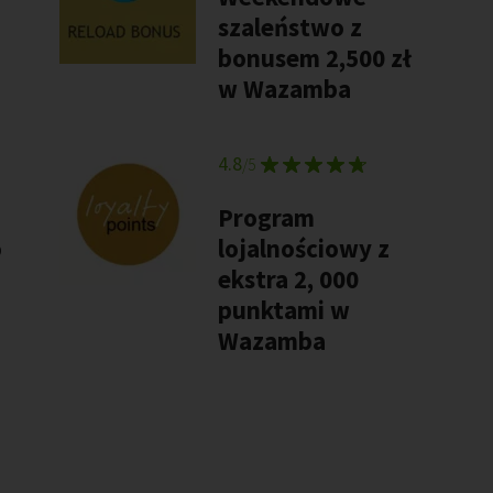
szaleństwo z
bonusem 2,500 zł
w Wazamba
4.8
/5
Program
o
lojalnościowy z
ekstra 2, 000
punktami w
Wazamba