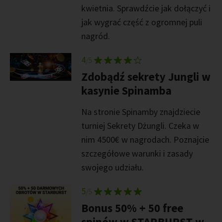
kwietnia. Sprawdźcie jak dołączyć i
jak wygrać część z ogromnej puli
nagród.
4
/5
Zdobądź sekrety Jungli w
kasynie Spinamba
Na stronie Spinamby znajdziecie
turniej Sekrety Dżungli. Czeka w
nim 4500€ w nagrodach. Poznajcie
szczegółowe warunki i zasady
swojego udziału.
5
/5
Bonus 50% + 50 free
spinów w STARBURST w