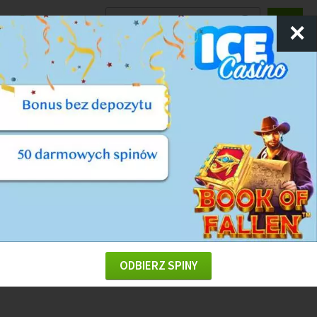
Ranking
Kasyn
✕
KASYNO ONLINE
BONUSY KASYNOWE
PROMOCJE SPINAM
Top bonusy w kasynie online
Spinamba - 2026 Sierpień
Skorzystaj z
darmowego bonusu
na start w postaci
50
free spinów
.
Dodatkowo, śledź
aktualne promocje kasynowe
dla
nowych i stałych bywalców kasyna
Spinamba
.
ODBIERZ SPINY