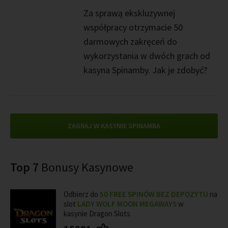
Za sprawą ekskluzywnej
współpracy otrzymacie 50
darmowych zakręceń do
wykorzystania w dwóch grach od
kasyna Spinamby. Jak je zdobyć?
ZAGRAJ W KASYNIE SPINAMBA
Top 7
Bonusy Kasynowe
Odbierz do
50 FREE SPINÓW BEZ DEPOZYTU
na
slot
LADY WOLF MOON MEGAWAYS
w
kasynie Dragon Slots