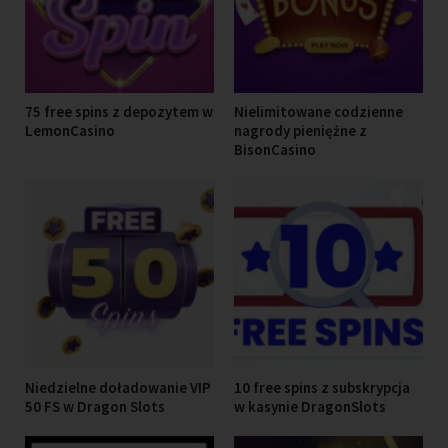
75 free spins z depozytem w
Nielimitowane codzienne
LemonCasino
nagrody pieniężne z
BisonCasino
Niedzielne doładowanie VIP
10 free spins z subskrypcja
50 FS w Dragon Slots
w kasynie DragonSlots