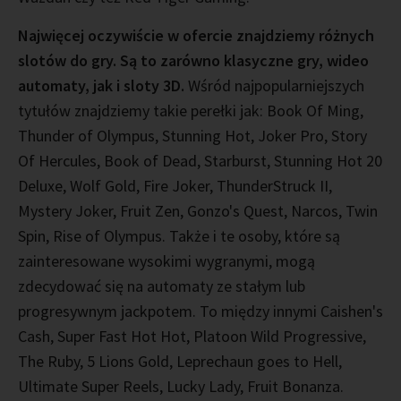
Najwięcej oczywiście w ofercie znajdziemy różnych
slotów do gry. Są to zarówno klasyczne gry, wideo
automaty, jak i sloty 3D.
Wśród najpopularniejszych
tytułów znajdziemy takie perełki jak: Book Of Ming,
Thunder of Olympus, Stunning Hot, Joker Pro, Story
Of Hercules, Book of Dead, Starburst, Stunning Hot 20
Deluxe, Wolf Gold, Fire Joker, ThunderStruck II,
Mystery Joker, Fruit Zen, Gonzo's Quest, Narcos, Twin
Spin, Rise of Olympus. Także i te osoby, które są
zainteresowane wysokimi wygranymi, mogą
zdecydować się na automaty ze stałym lub
progresywnym jackpotem. To między innymi Caishen's
Cash, Super Fast Hot Hot, Platoon Wild Progressive,
The Ruby, 5 Lions Gold, Leprechaun goes to Hell,
Ultimate Super Reels, Lucky Lady, Fruit Bonanza.