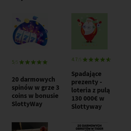
4.7
/5
5
/5
Spadające
20 darmowych
prezenty -
spinów w grze 3
loteria z pulą
coins w bonusie
130 000€ w
SlottyWay
Slottyway