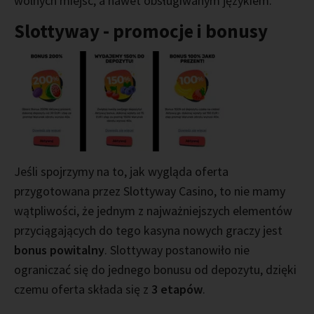
wolnych miejsc, a nawet obsługiwanym językiem.
Slottyway - promocje i bonusy
Jeśli spojrzymy na to, jak wygląda oferta
przygotowana przez Slottyway Casino, to nie mamy
wątpliwości, że jednym z najważniejszych elementów
przyciągających do tego kasyna nowych graczy jest
bonus powitalny
. Slottyway postanowiło nie
ograniczać się do jednego bonusu od depozytu, dzięki
czemu oferta składa się z
3 etapów
.