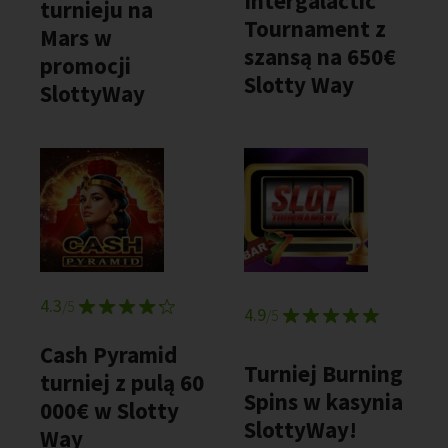
Intergalactic
turnieju na
Tournament z
Mars w
szansą na 650€
promocji
Slotty Way
SlottyWay
4.3
/5
4.9
/5
Cash Pyramid
Turniej Burning
turniej z pulą 60
Spins w kasynia
000€ w Slotty
SlottyWay!
Way