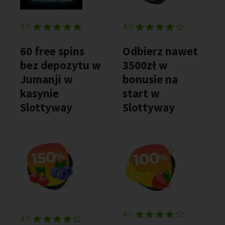
5
4
/5
/5
60 free spins
Odbierz nawet
bez depozytu w
3500zł w
Jumanji w
bonusie na
kasynie
start w
Slottyway
Slottyway
4
/5
4
/5