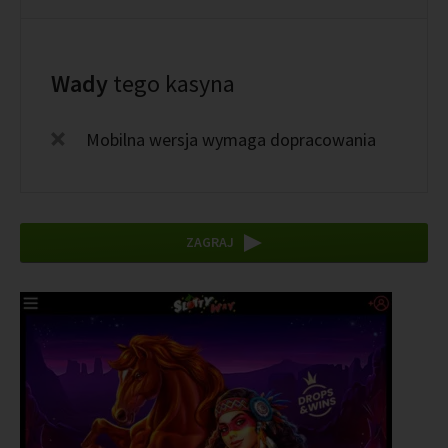
Wady
tego kasyna
Mobilna wersja wymaga dopracowania
ZAGRAJ