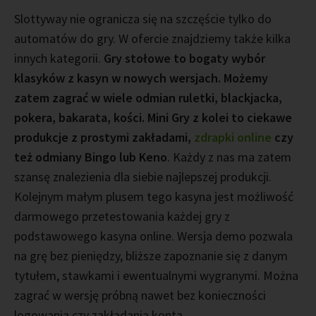
Slottyway nie ogranicza się na szczęście tylko do
automatów do gry. W ofercie znajdziemy także kilka
innych kategorii.
Gry stołowe to bogaty wybór
klasyków z kasyn w nowych wersjach. Możemy
zatem zagrać w wiele odmian ruletki, blackjacka,
pokera, bakarata, kości. Mini Gry z kolei to ciekawe
produkcje z prostymi zakładami,
zdrapki online
czy
też odmiany Bingo lub Keno
. Każdy z nas ma zatem
szansę znalezienia dla siebie najlepszej produkcji.
Kolejnym małym plusem tego kasyna jest możliwość
darmowego przetestowania każdej gry z
podstawowego kasyna online. Wersja demo pozwala
na grę bez pieniędzy, bliższe zapoznanie się z danym
tytułem, stawkami i ewentualnymi wygranymi. Można
zagrać w wersję próbną nawet bez konieczności
logowania czy zakładania konta.