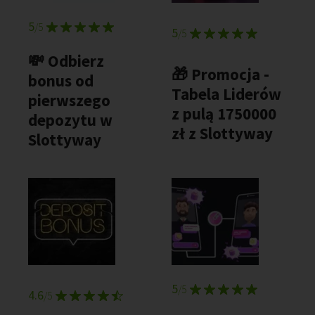
5
/5
5
/5
💸 Odbierz
🎁 Promocja -
bonus od
Tabela Liderów
pierwszego
z pulą 1750000
depozytu w
zł z Slottyway
Slottyway
5
/5
4.6
/5