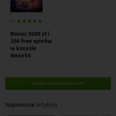
5
/5
Bonus 3600 zł i
200 free spinów
w kasynie
Neon54
WYBIERZ SWÓJ BONUS NA START
Najnowsze
artykuły