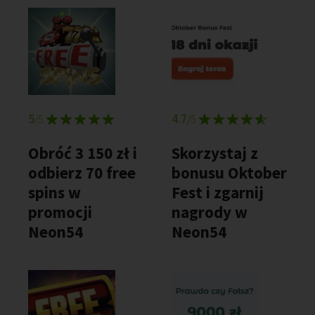
5
4.7
/5
/5
Obróć 3 150 zł i
Skorzystaj z
odbierz 70 free
bonusu Oktober
spins w
Fest i zgarnij
promocji
nagrody w
Neon54
Neon54