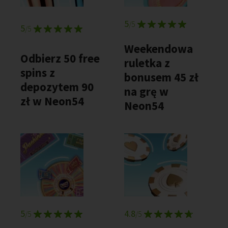
5
/5
5
/5
Weekendowa
Odbierz 50 free
ruletka z
spins z
bonusem 45 zł
depozytem 90
na grę w
zł w Neon54
Neon54
5
4.8
/5
/5