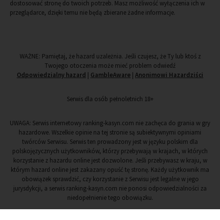
dostosować stronę do twoich potrzeb. Masz możliwość wyłączenia ich w
przeglądarce, dzięki temu nie będą zbierane żadne informacje.
WAŻNE: Pamiętaj, że hazard uzależnia. Jeśli czujesz, że Ty lub ktoś z
Twojego otoczenia może mieć problem odwiedź
Odpowiedzialny hazard
|
GambleAware
|
Anonimowi Hazardziści
Serwis dla osób pełnoletnich 18+
UWAGA: Serwis internetowy ranking-kasyn.com nie zachęca do grania w gry
hazardowe. Wszelkie opinie na tej stronie są subiektywnymi opiniami
twórców Serwisu. Serwis ten prowadzony jest w języku polskim dla
polskojęzycznych użytkowników, którzy przebywają w krajach, w których
korzystanie z hazardu online jest dozwolone. Jeśli przebywasz w kraju, w
którym hazard online jest zakazany opuść tę stronę. Każdy użytkownik ma
obowiązek sprawdzić, czy korzystanie z Serwisu jest legalne w jego
jurysdykcji, a serwis ranking-kasyn.com nie ponosi odpowiedzialności za
niedopełnienie tego obowiązku.