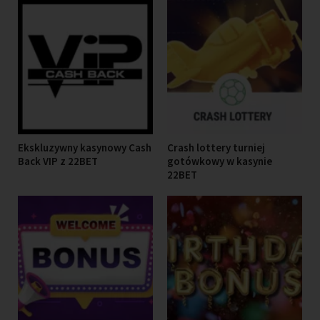
Ekskluzywny kasynowy Cash
Crash lottery turniej
Back VIP z 22BET
gotówkowy w kasynie
22BET