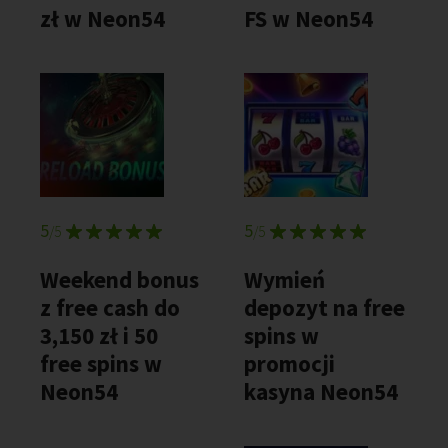
zł w Neon54
FS w Neon54
5
5
/5
/5
Weekend bonus
Wymień
z free cash do
depozyt na free
3,150 zł i 50
spins w
free spins w
promocji
Neon54
kasyna Neon54