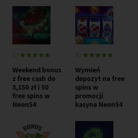
5
5
/5
/5
Weekend bonus
Wymień
z free cash do
depozyt na free
3,150 zł i 50
spins w
free spins w
promocji
Neon54
kasyna Neon54