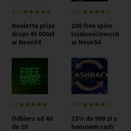
4.7
4.2
/5
/5
Roulette prize
200 free spins
drops 45 000zł
lojalnościowych
w Neon54
w Neon54
5
4.3
/5
/5
Odbierz od 40
25% do 900 zł z
do 20
bonusem cash