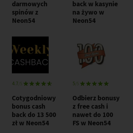
darmowych
back w kasynie
spinów z
na żywo w
Neon54
Neon54
4.7
5
/5
/5
Cotygodniowy
Odbierz bonusy
bonus cash
z free cash i
back do 13 500
nawet do 100
zł w Neon54
FS w Neon54