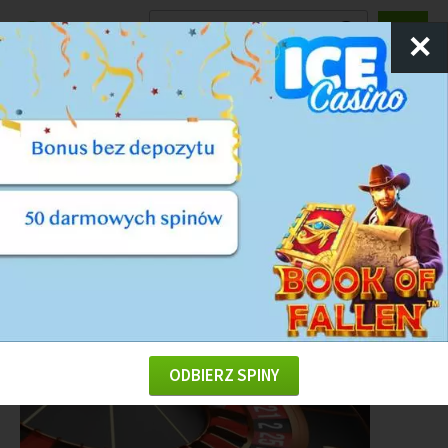
Ranking
Kasyn
✕
KASYNO ONLINE
BONUSY KASYNOWE
PROMOCJE NEON54
Weekendowa ruletka z bonusem 45 zł
na grę w Neon54
ODBIERZ SPINY