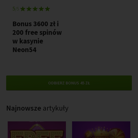
5
/5
Bonus 3600 zł i
200 free spinów
w kasynie
Neon54
ODBIERZ BONUS 45 ZŁ
Najnowsze
artykuły