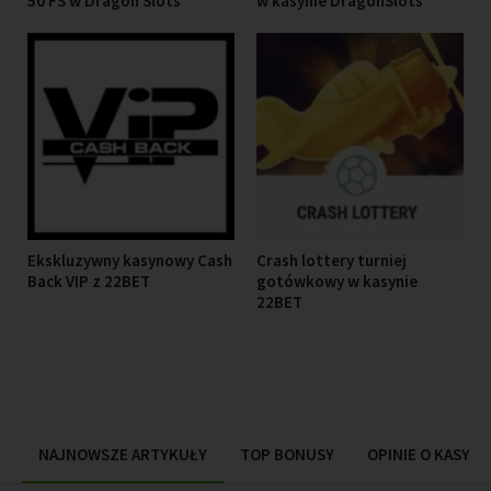
50 FS w Dragon Slots
w kasynie DragonSlots
Ekskluzywny kasynowy Cash
Crash lottery turniej
Back VIP z 22BET
gotówkowy w kasynie
22BET
NAJNOWSZE ARTYKUŁY
TOP BONUSY
OPINIE O KASYN