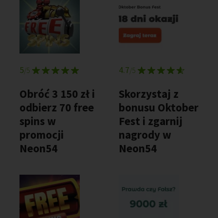
5
4.7
/5
/5
Obróć 3 150 zł i
Skorzystaj z
odbierz 70 free
bonusu Oktober
spins w
Fest i zgarnij
promocji
nagrody w
Neon54
Neon54