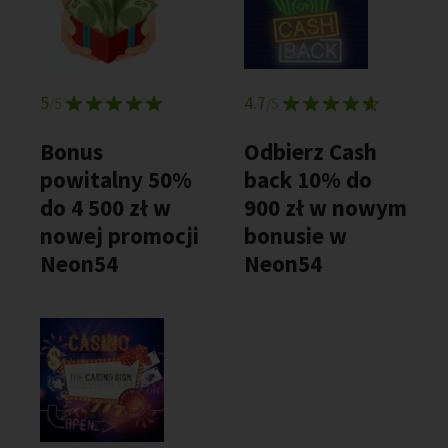
5
4.7
/5
/5
Bonus
Odbierz Cash
powitalny 50%
back 10% do
do 4 500 zł w
900 zł w nowym
nowej promocji
bonusie w
Neon54
Neon54