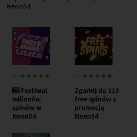
Neon54
5
5
/5
/5
🎰 Festiwal
Zgarnij do 113
milionów
free spinów z
spinów w
promocją
Neon54
Noen54