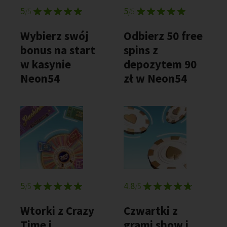
5
5
/5
/5
Wybierz swój
Odbierz 50 free
bonus na start
spins z
w kasynie
depozytem 90
Neon54
zł w Neon54
5
4.8
/5
/5
Wtorki z Crazy
Czwartki z
Time i
grami show i