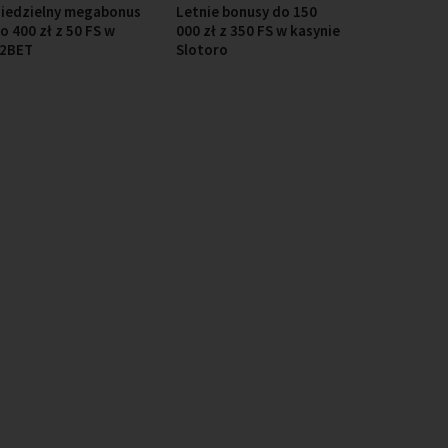
iedzielny megabonus
Letnie bonusy do 150
o 400 zł z 50 FS w
000 zł z 350 FS w kasynie
2BET
Slotoro