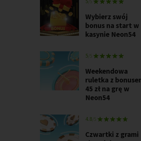
5
/5
Wybierz swój
bonus na start w
kasynie Neon54
5
/5
Weekendowa
ruletka z bonuse
45 zł na grę w
Neon54
4.8
/5
Czwartki z grami