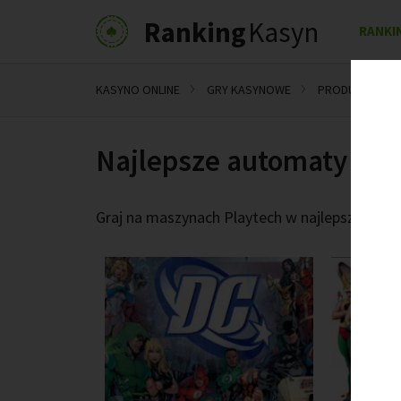
Ranking
Kasyn
RANKI
KASYNO ONLINE
GRY KASYNOWE
PRODUCENCI GI
Najlepsze automaty kas
Graj na maszynach Playtech w najlepszych kas