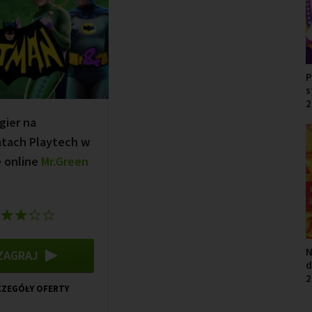
P
s
2
gier na
tach Playtech w
e online
Mr.Green
N
ZAGRAJ
d
2
CZEGÓŁY OFERTY