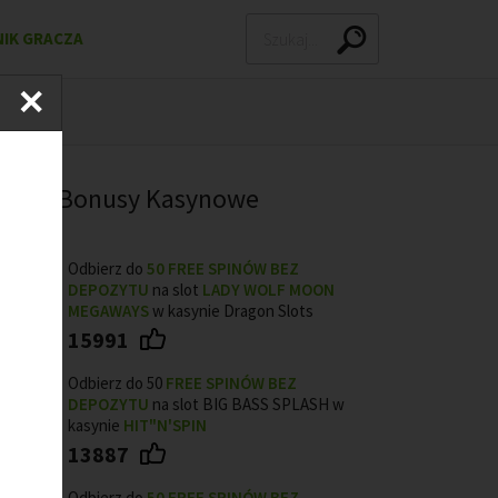
IK GRACZA
✕
Top 7
Bonusy Kasynowe
Odbierz do
50 FREE SPINÓW BEZ
DEPOZYTU
na slot
LADY WOLF MOON
MEGAWAYS
w kasynie Dragon Slots
15991
Odbierz do 50
FREE SPINÓW BEZ
DEPOZYTU
na slot BIG BASS SPLASH w
kasynie
HIT"N'SPIN
13887
Odbierz do
50
FREE SPINÓW BEZ