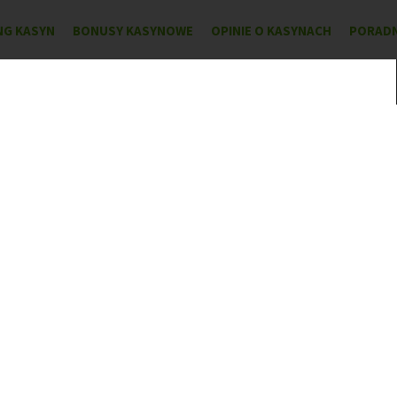
NG KASYN
BONUSY KASYNOWE
OPINIE O KASYNACH
PORADN
ER
PLAYTECH
ynowe od Playtech
ynach online: