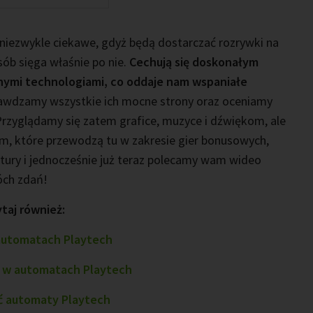
niezwykle ciekawe, gdyż będą dostarczać rozrywki na
sób sięga właśnie po nie.
Cechują się doskonałym
nymi technologiami, co oddaje nam wspaniałe
prawdzamy wszystkie ich mocne strony oraz oceniamy
Przyglądamy się zatem grafice, muzyce i dźwiękom, ale
, które przewodzą tu w zakresie gier bonusowych,
ektury i jednocześnie już teraz polecamy wam wideo
óch zdań!
taj również:
automatach Playtech
 w automatach Playtech
ć automaty Playtech