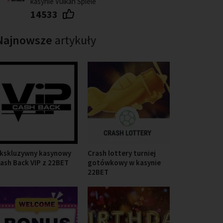
kasynie Vulkan Spiele
14533
Najnowsze
artykuły
kskluzywny kasynowy
Crash lottery turniej
ash Back VIP z 22BET
gotówkowy w kasynie
22BET