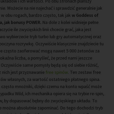
układów i ich wartości. Po obu stronach planszy
nie. Możecie na nie najechać i sprawdzić generalnie jak
i, w obu rogach, bardzo często, tak jak
w Goddess of
a, jak bonusy POWER.
Na dole z kolei widnieje pełne
cie ile zwycięskich linii chcecie grać, jaka jest
owo wybierzecie tryb turbo lub gry automatycznej oraz
zpoczyna rozrywkę. Oczywiście klasycznie znajdziecie tu
które często zaoferować mogą nawet 5 000 żetonów za
kaźna liczba, a pomyśleć, że przed nami jeszcze
Oczywiście same pomysły będą się od siebie różnić,
 nich jest przyznawanie
free spinów
. Ten zestaw free
ów własnych, za wartość ostatniego płatnego spina.
 często mnożniki, dzięki czemu na konto wpaść może
ypadku Wild, ich mechanika opiera się na trybie re-spin,
ów, by dopasować bębny do zwycięskiego układu. To
ie można absolutnie zapominać. Do tego dochodzi tryb