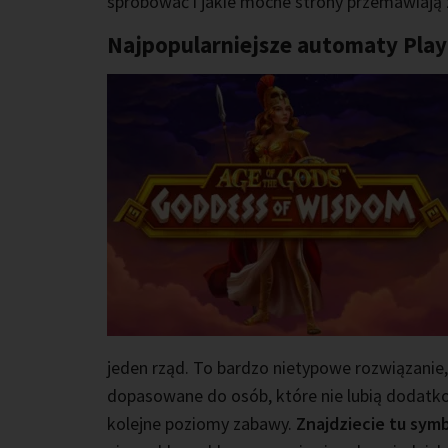
spróbować i jakie mocne strony przemawiają
Najpopularniejsze automaty Pla
jeden rząd. To bardzo nietypowe rozwiązanie,
dopasowane do osób, które nie lubią dodatkow
kolejne poziomy zabawy.
Znajdziecie tu symb