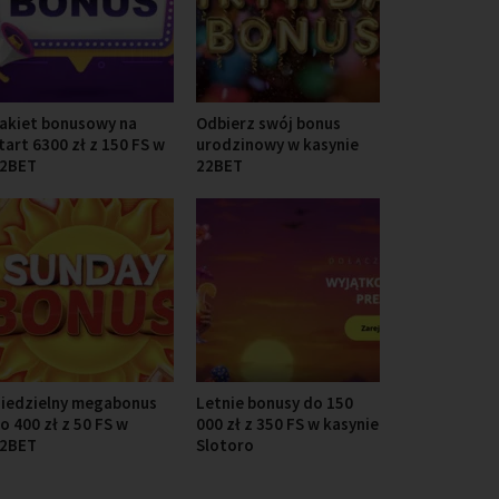
akiet bonusowy na
Odbierz swój bonus
tart 6300 zł z 150 FS w
urodzinowy w kasynie
2BET
22BET
iedzielny megabonus
Letnie bonusy do 150
o 400 zł z 50 FS w
000 zł z 350 FS w kasynie
2BET
Slotoro