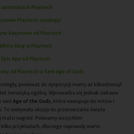
a automatach Playtech
ynowe Playtech oszukują?
yny kasynowe od Playtech
 White King w Playtech
 Epic Ape od Playtech
poty od Playtech w Serii Age of Gods
ozległy, ponieważ do dyspozycji mamy aż kilkadziesiąt
czy też tematyką ogólną. Wprowadza się jednak ciekawe
 serii
Age of the Gods,
która nawiązuje do mitów i
. To niebywała okazja do przemierzania świata
ej maści nagród. Polecamy wszystkim
kilku przykładach, dlaczego naprawdę warto