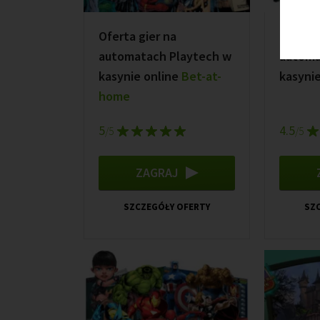
Oferta gier na
Oferta 
automatach Playtech w
automa
kasynie online
Bet-at-
kasyni
home
5
4.5
/5
/5
ZAGRAJ
SZCZEGÓŁY OFERTY
SZ