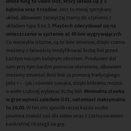
White King to video slot, który składa się z 5
bębnów oraz 4 rzędów.
Jest to mniej spotykany
układ, albowiem zazwyczaj mamy do czynienia z
układem typu 5 na 3.
Playtech zdecydował się na
umieszczenie w systemie aż 40 linii wygrywających
.
Co niezwykle istotne, są to linie zmienne, dzięki czemu
możemy z łatwością modyfikować liczbę linii przed
każdym naszym kolejnym obrotem. Producent dał
nam przy tym bardzo pomocne ułatwienie, albowiem
możemy zmieniać ilość linii za pomocą tradycyjnego
pola + i - jak i również suwaka, dzięki któremu można
o wiele szybciej wybierać liczbę linii.
Minimalna stawka
w grze wynosi zaledwie 0.01, natomiast maksymalna
to 16.00.
W ten oto sposób raczej każda osoba
powinna znaleźć coś dla siebie wraz z zastosowaniem
konkretnej strategii na grę.