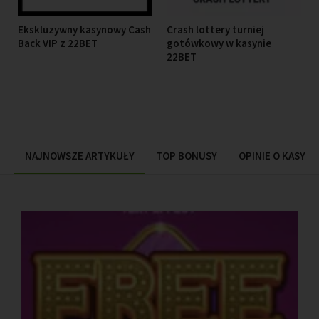
Ekskluzywny kasynowy Cash
Crash lottery turniej
Back VIP z 22BET
gotówkowy w kasynie
22BET
NAJNOWSZE ARTYKUŁY
TOP BONUSY
OPINIE O KASYN