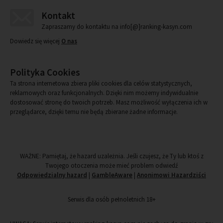
Kontakt
Zapraszamy do kontaktu na info[@]ranking-kasyn.com
Dowiedz się więcej
O nas
Polityka Cookies
Ta strona internetowa zbiera pliki cookies dla celów statystycznych,
reklamowych oraz funkcjonalnych. Dzięki nim możemy indywidualnie
dostosować stronę do twoich potrzeb. Masz możliwość wyłączenia ich w
przeglądarce, dzięki temu nie będą zbierane żadne informacje.
WAŻNE: Pamiętaj, że hazard uzależnia. Jeśli czujesz, że Ty lub ktoś z
Twojego otoczenia może mieć problem odwiedź
Odpowiedzialny hazard
|
GambleAware
|
Anonimowi Hazardziści
Serwis dla osób pełnoletnich 18+