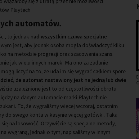
co wiązałoby się z utratą przez nie możliwości
tów Playtech.
mych automatów.
i, to jednak
nad wszystkim czuwa specjalne
liwym jest, aby jednak osoba mogła doświadczyć kilku
tko na metodzie progresji oraz szacowania szans.
ie jak wielu innych marek. Ma ono za zadanie
y mogą liczyć na to, że uda im się wygrać całkiem spore
E
zieć, że automat nastawiony jest na jedną lub dwie
C
ście uzależnione jest to od częstotliwości obrotu
niędzy na danym automacie marki Playtech nie
zukani. To, że wygraliśmy więcej wczoraj, ostatnim
imy do swego konta w kasynie więcej gotówki. Taka
się na losowość. Oczywiście są specjalne metody,
na wygraną, jednak o tym, napisaliśmy w innym