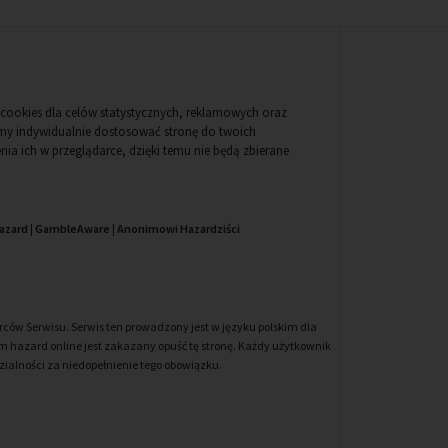
i cookies dla celów statystycznych, reklamowych oraz
my indywidualnie dostosować stronę do twoich
ia ich w przeglądarce, dzięki temu nie będą zbierane
azard
|
GambleAware
|
Anonimowi Hazardziści
ców Serwisu. Serwis ten prowadzony jest w języku polskim dla
m hazard online jest zakazany opuść tę stronę. Każdy użytkownik
zialności za niedopełnienie tego obowiązku.