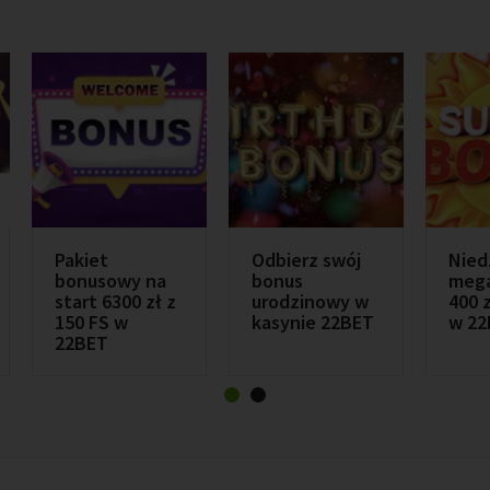
Pakiet
Odbierz swój
Nied
bonusowy na
bonus
mega
start 6300 zł z
urodzinowy w
400 z
150 FS w
kasynie 22BET
w 22
22BET