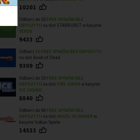
10201
Odbierz do 50
FREE SPINÓW BEZ
DEPOZYTU
na slot STARBURST w kasynie
VERDE
9433
Odbierz
50 FREE SPINÓW BEZ DEPOZYTU
na slot Book of Dead
9309
Odbierz do 50
FREE SPINÓW BEZ
DEPOZYTU
na slot
FIRE JOKER
w kasynie
ICE CASINO
8840
Odbierz do 60
FREE SPINÓW BEZ
DEPOZYTU
na slot
ANGEL VS SINNER
w
kasynie Vulkan Spiele
14533