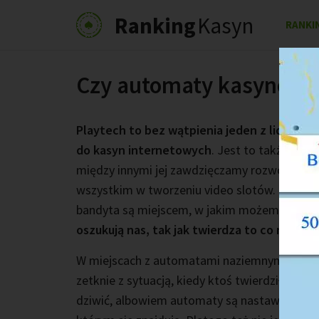
Ranking
Kasyn
RANKI
Czy automaty kasynowe 
Playtech to bez wątpienia jeden z liderów
do kasyn internetowych
. Jest to także jedn
między innymi jej zawdzięczamy rozwój hazard
wszystkim w tworzeniu video slotów.
Popular
bandyta są miejscem, w jakim możemy wygrać
oszukują nas, tak jak twierdza to co niektór
W miejscach z automatami naziemnymi można b
zetknie z sytuacją, kiedy ktoś twierdził, że 
dziwić, albowiem automaty są nastawione prz