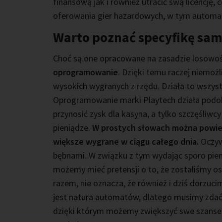
finansową jak i również utracić swą licencję, 
oferowania gier hazardowych, w tym automa
Warto poznać specyfikę sa
Choć są one opracowane na zasadzie losowośc
oprogramowanie
. Dzięki temu raczej niemoż
wysokich wygranych z rzędu. Działa to wszys
Oprogramowanie marki Playtech działa podobn
przynosić zysk dla kasyna, a tylko szczęśliwc
pieniądze.
W prostych słowach można powied
większe wygrane w ciągu całego dnia.
Oczywi
bębnami. W związku z tym wydając sporo pie
możemy mieć pretensji o to, że zostaliśmy os
razem, nie oznacza, że również i dziś dorzuc
jest natura automatów, dlatego musimy zdać 
dzięki którym możemy zwiększyć swe szanse 