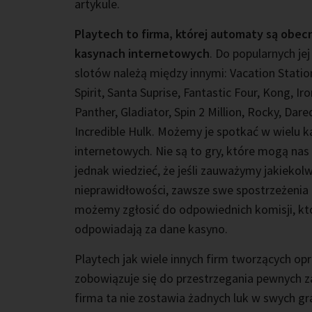
artykule.
Playtech to firma, której automaty są obec
kasynach internetowych
. Do popularnych je
slotów należą między innymi: Vacation Station
Spirit, Santa Suprise, Fantastic Four, Kong, Ir
Panther, Gladiator, Spin 2 Million, Rocky, Dare
Incredible Hulk. Możemy je spotkać w wielu 
internetowych. Nie są to gry, które mogą nas
jednak wiedzieć, że jeśli zauważymy jakiekol
nieprawidłowości, zawsze swe spostrzeżenia
możemy zgłosić do odpowiednich komisji, kt
odpowiadają za dane kasyno.
Playtech jak wiele innych firm tworzących o
zobowiązuje się do przestrzegania pewnych z
firma ta nie zostawia żadnych luk w swych gr