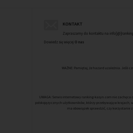
KONTAKT
Zapraszamy do kontaktu na info[@]rankin
Dowiedz się więcej
O nas
WAŻNE: Pamiętaj, że hazard uzależnia. Jeśli c
UWAGA: Serwis internetowy ranking-kasyn.com nie zachęca do 
polskojęzycznych użytkowników, którzy przebywają w krajach, w 
ma obowiązek sprawdzić, czy korzystanie z 