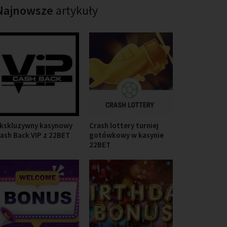
Najnowsze
artykuły
kskluzywny kasynowy
Crash lottery turniej
ash Back VIP z 22BET
gotówkowy w kasynie
22BET