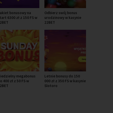
akiet bonusowy na
Odbierz swój bonus
tart 6300 zł z 150 FS w
urodzinowy w kasynie
2BET
22BET
iedzielny megabonus
Letnie bonusy do 150
o 400 zł z 50 FS w
000 zł z 350 FS w kasynie
2BET
Slotoro