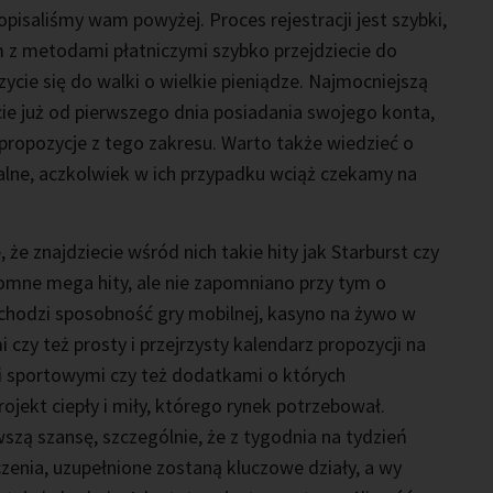
pisaliśmy wam powyżej. Proces rejestracji jest szybki,
m z metodami płatniczymi szybko przejdziecie do
czycie się do walki o wielkie pieniądze. Najmocniejszą
nacie już od pierwszego dnia posiadania swojego konta,
 propozycje z tego zakresu. Warto także wiedzieć o
alne, aczkolwiek w ich przypadku wciąż czekamy na
że znajdziecie wśród nich takie hity jak Starburst czy
mne mega hity, ale nie zapomniano przy tym o
chodzi sposobność gry mobilnej, kasyno na żywo w
czy też prosty i przejrzysty kalendarz propozycji na
mi sportowymi czy też dodatkami o których
rojekt ciepły i miły, którego rynek potrzebował.
szą szansę, szczególnie, że z tygodnia na tydzień
zenia, uzupełnione zostaną kluczowe działy, a wy