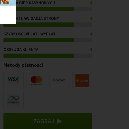
OFERTA GIER KASYNOWYCH
4
DESIGN I NAWIGACJA STRONY
4
SZYBKOŚĆ WPŁAT I WYPŁAT
4
OBSŁUGA KLIENTA
4
Metody płatności
ZAGRAJ