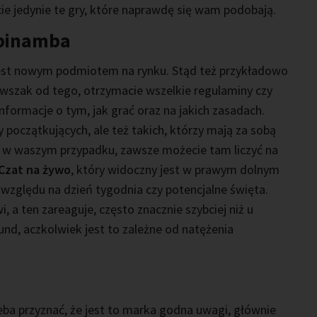
e jedynie te gry, które naprawdę się wam podobają.
Spinamba
jest nowym podmiotem na rynku. Stąd też przykładowo
c wszak od tego, otrzymacie wszelkie regulaminy czy
nformacje o tym, jak grać oraz na jakich zasadach.
y początkujących, ale też takich, którzy mają za sobą
st w waszym przypadku, zawsze możecie tam liczyć na
Czat na żywo
, który widoczny jest w prawym dolnym
 względu na dzień tygodnia czy potencjalne święta.
a ten zareaguje, często znacznie szybciej niż u
nd, aczkolwiek jest to zależne od natężenia
eba przyznać, że jest to marka godna uwagi, głównie