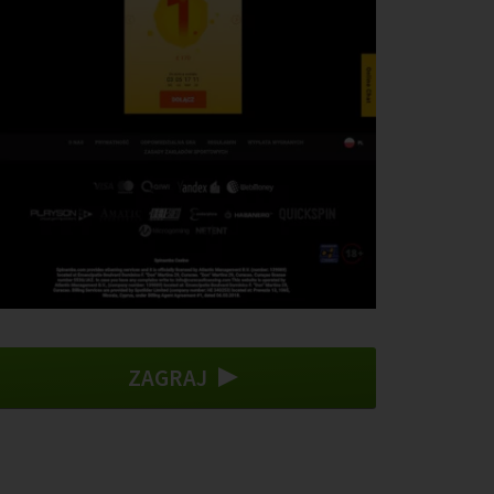
ZAGRAJ