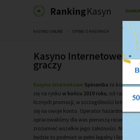
Ranking
Kasyn
RANKI
KASYNO ONLINE
OPINIE O KASYNACH
Kasyno Internetowe Spi
graczy
Kasyno internetowe
Spinamba
to kompletni
się na rynku
w końcu 2019 roku
, od razu moc
licznych promocji, w szczególności loterii i t
się na swoje konto. Operator hazardowy przy
opracowaliśmy dla was pierwszą recenzję, któ
zrozumieć wszelkie jego zależności. Na samy
będzie to podmiot w pełni legalny i licencjo