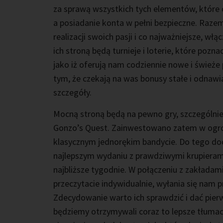
za sprawą wszystkich tych elementów, które o
a posiadanie konta w pełni bezpieczne. Raze
realizacji swoich pasji i co najważniejsze, włą
ich stroną będą turnieje i loterie, które poz
jako iż oferują nam codziennie nowe i świeże
tym, że czekają na was bonusy stałe i odnawi
szczegóły.
Mocną stroną będą na pewno gry, szczególnie, 
Gonzo’s Quest. Zainwestowano zatem w ogro
klasycznym jednorękim bandycie. Do tego do
najlepszym wydaniu z prawdziwymi krupierami 
najbliższe tygodnie. W połączeniu z zakłada
przeczytacie indywidualnie, wyłania się nam p
Zdecydowanie warto ich sprawdzić i dać pierw
będziemy otrzymywali coraz to lepsze tłumac