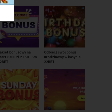
akiet bonusowy na
Odbierz swój bonus
tart 6300 zł z 150 FS w
urodzinowy w kasynie
2BET
22BET