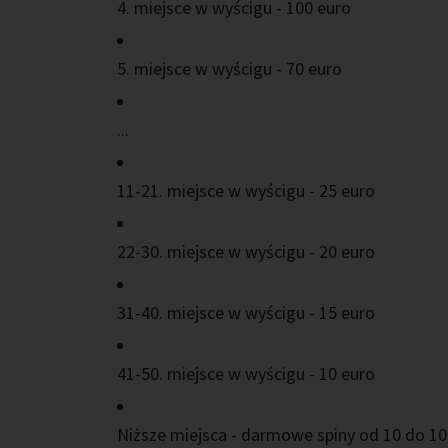
4. miejsce w wyścigu - 100 euro
5. miejsce w wyścigu - 70 euro
...
11-21. miejsce w wyścigu - 25 euro
22-30. miejsce w wyścigu - 20 euro
31-40. miejsce w wyścigu - 15 euro
41-50. miejsce w wyścigu - 10 euro
Niższe miejsca - darmowe spiny od 10 do 10