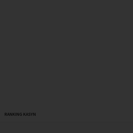
RANKING KASYN