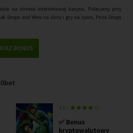
inie na stronie internetowej kasyna. Polecamy przy
ak Drops and Wins na sloty i gry na żywo, Prize Drops
IERZ BONUS
20bet
4.1
/5
✅ Bonus
kryptowalutowy