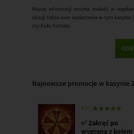
Więcej informacji można znaleźć w regulam
okazji także inne wydarzenia w tym kasynie j
czy Koło Fortuny.
ODB
Najnowsze promocje w kasynie 
4.7
/5
✅ Zakręć po
wygraną z kołem