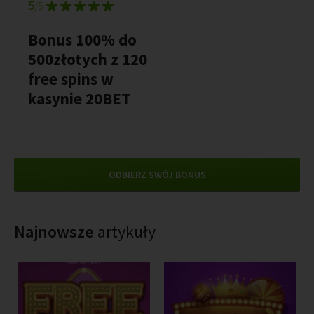
5
/5
Bonus 100% do
500złotych z 120
free spins w
kasynie 20BET
ODBIERZ SWÓJ BONUS
Najnowsze
artykuły