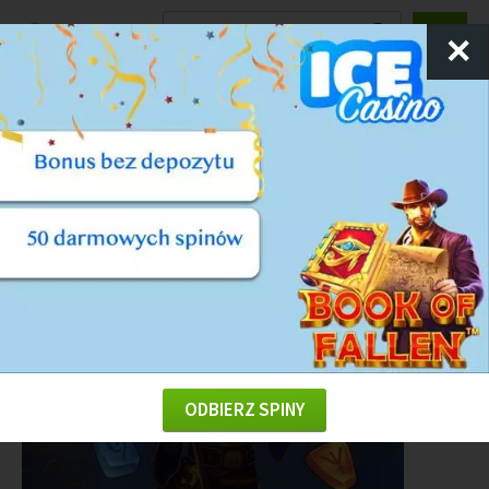
Ranking
Kasyn
✕
KASYNO ONLINE
BONUSY KASYNOWE
PROMOCJE 20BET C
🤩 Odbierz Indywidualny kod
bonusowy z 20Bet
ODBIERZ SPINY