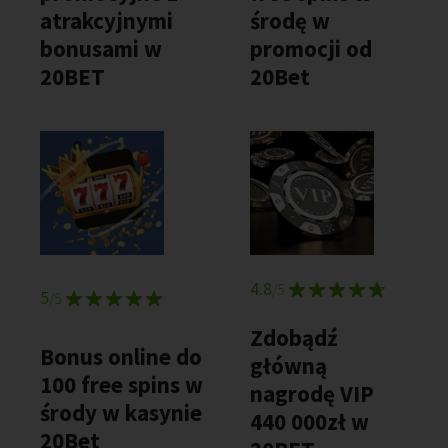
atrakcyjnymi
środę w
bonusami w
promocji od
20BET
20Bet
4.8
/5
5
/5
Zdobądź
Bonus online do
główną
100 free spins w
nagrodę VIP
środy w kasynie
440 000zł w
20Bet