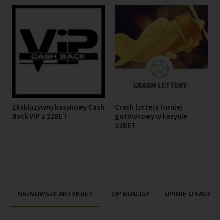
Ekskluzywny kasynowy Cash
Crash lottery turniej
Back VIP z 22BET
gotówkowy w kasynie
22BET
NAJNOWSZE ARTYKUŁY
TOP BONUSY
OPINIE O KASYN