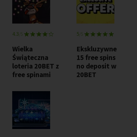
4.3
5
/5
/5
Wielka
Ekskluzywne
Świąteczna
15 free spins
loteria 20BET z
no deposit w
free spinami
20BET