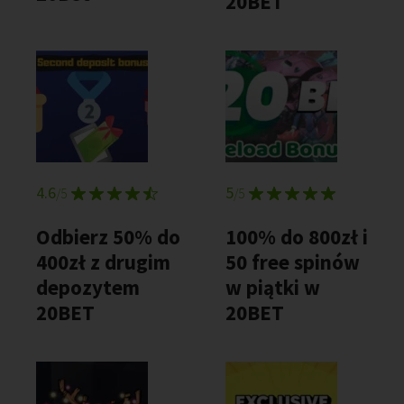
20BET
4.6
5
/5
/5
Odbierz 50% do
100% do 800zł i
400zł z drugim
50 free spinów
depozytem
w piątki w
20BET
20BET