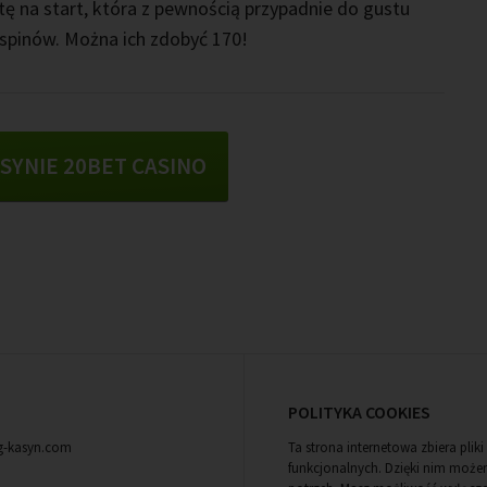
 na start, która z pewnością przypadnie do gustu
pinów. Można ich zdobyć 170!
SYNIE 20BET CASINO
POLITYKA COOKIES
g-kasyn.com
Ta strona internetowa zbiera plik
funkcjonalnych. Dzięki nim może