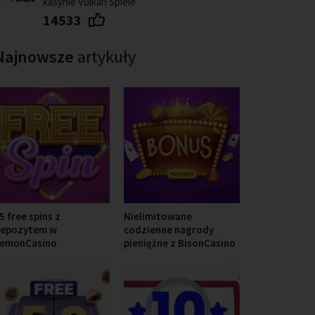
kasynie Vulkan Spiele
14533
Najnowsze
artykuły
5 free spins z
Nielimitowane
epozytem w
codzienne nagrody
emonCasino
pieniężne z BisonCasino