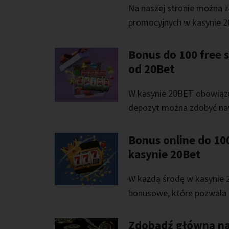
Na naszej stronie można 
promocyjnych w kasynie 2
Bonus do 100 free 
od 20Bet
W kasynie 20BET obowiąz
depozyt można zdobyć na
Bonus online do 10
kasynie 20Bet
W każdą środę w kasynie
bonusowe, które pozwala
Zdobądź główną na