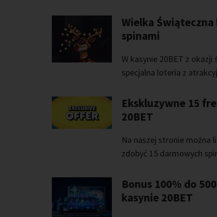
Wielka Świąteczna 
spinami
W kasynie 20BET z okazji 
specjalna loteria z atrakc
Ekskluzywne 15 fre
20BET
Na naszej stronie można l
zdobyć 15 darmowych spin
Bonus 100% do 500z
kasynie 20BET