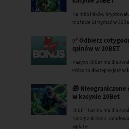
kasynie 20BET
Na miłośników kryptowalut
możecie otrzymać w 20Bet.
✅ Odbierz cotygodn
spinów w 20BET
Kasyno 20Bet ma dla swo
które to dostępne jest w 
🎁 Nieograniczone
w kasynie 20Bet
20BET Casino ma dla swoi
Nieograniczone Doładowa
wpłaty!