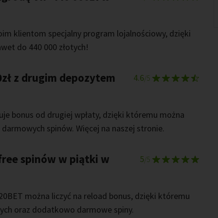
m klientom specjalny program lojalnościowy, dzięki
wet do 440 000 złotych!
0zł z drugim depozytem
4.6
/5
je bonus od drugiej wpłaty, dzięki któremu można
0 darmowych spinów. Więcej na naszej stronie.
free spinów w piątki w
5
/5
20BET można liczyć na reload bonus, dzięki któremu
tych oraz dodatkowo darmowe spiny.