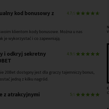
dualny kod bonusowy z
4.7
/5
N
swoim klientom kody bonusowe. Można u nas
V
ak je wykorzystać i co zapewniają.
 i odkryj sekretny
4.9
/5
0BET
e 20Bet dostępny jest dla graczy tajemniczy bonus,
stać jedną z kilku nagród.
E
C
 z atrakcyjnymi
5
/5