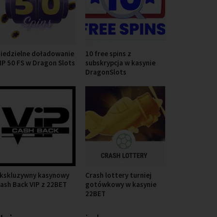
iedzielne doładowanie
10 free spins z
IP 50 FS w Dragon Slots
subskrypcja w kasynie
DragonSlots
kskluzywny kasynowy
Crash lottery turniej
ash Back VIP z 22BET
gotówkowy w kasynie
22BET