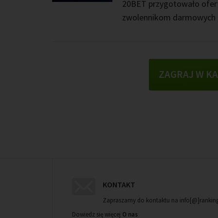
20BET przygotowało ofertę
zwolennikom darmowych s
ZAGRAJ W KA
KONTAKT
Zapraszamy do kontaktu na info[@]rankin
Dowiedz się więcej
O nas