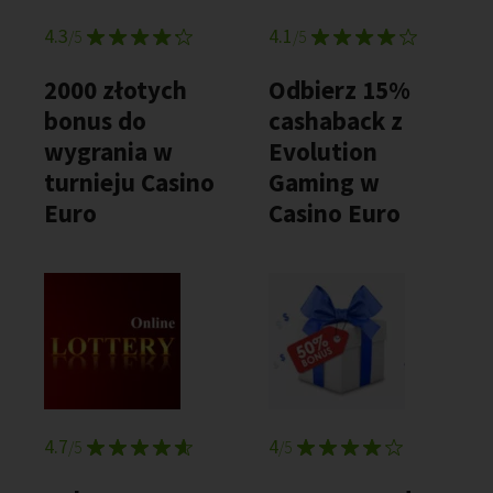
4.3
4.1
/5
/5
2000 złotych
Odbierz 15%
bonus do
cashaback z
wygrania w
Evolution
turnieju Casino
Gaming w
Euro
Casino Euro
4.7
4
/5
/5