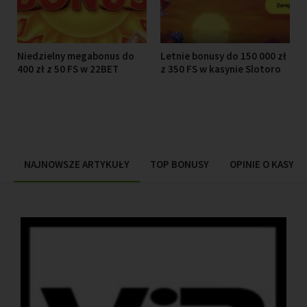
Niedzielny megabonus do
Letnie bonusy do 150 000 zł
400 zł z 50 FS w 22BET
z 350 FS w kasynie Slotoro
NAJNOWSZE ARTYKUŁY
TOP BONUSY
OPINIE O KASYN