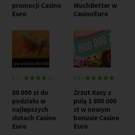
promocji Casino
MuchBetter w
Euro
CasinoEuro
3.7
4.9
/5
/5
80 000 zł do
Zrzut Kasy z
podziału w
pulą 1 800 000
najlepszych
zł w nowym
slotach Casino
bonusie Casino
Euro
Euro