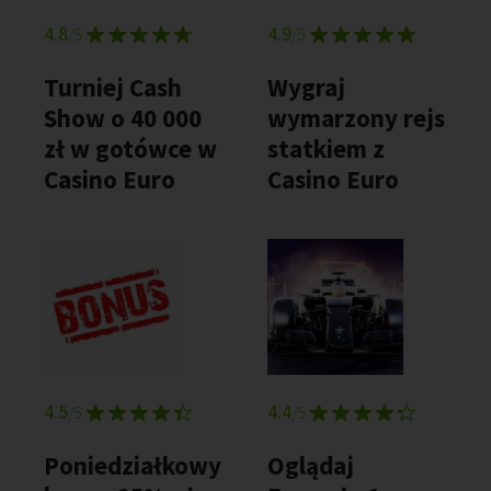
4.8
4.9
/5
/5
Turniej Cash
Wygraj
Show o 40 000
wymarzony rejs
zł w gotówce w
statkiem z
Casino Euro
Casino Euro
4.5
4.4
/5
/5
Poniedziałkowy
Oglądaj