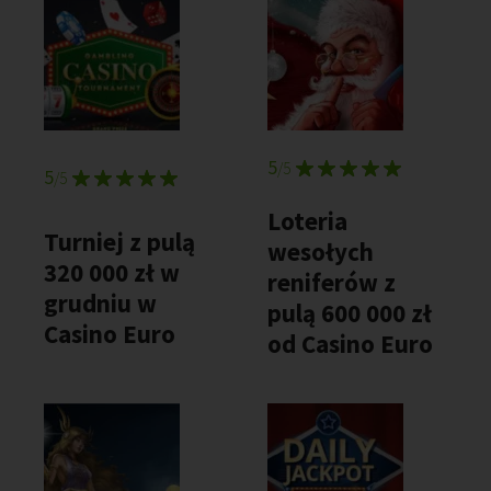
5
/5
5
/5
Loteria
Turniej z pulą
wesołych
320 000 zł w
reniferów z
grudniu w
pulą 600 000 zł
Casino Euro
od Casino Euro