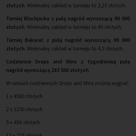
złotych
. Minimalny zakład w turnieju to 2,25 złotych.
Turniej Blackjacka z pulą nagród wynoszącą 90 000
złotych
. Minimalny zakład w turnieju to 45 złotych.
Turniej Bakarat z pulą nagród wynoszącą 90 000
złotych
. Minimalny zakład w turnieju to 4,5 złotych.
Codzienne Drops and Wins z tygodniową pulą
nagród wynoszącą 283 500 złotych
.
W ramach codziennych Drops and Wins można wygrać:
1 x 4500 złotych
2 x 2250 złotych
5 x 450 złotych
12 x 225 złotych