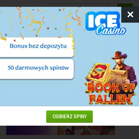
Ranking
Kasyn
✕
KASYNO ONLINE
BONUSY KASYNOWE
PROMOCJE CASINO 
Dołącz do Bitwy o Kasę w Casino Euro
ODBIERZ SPINY