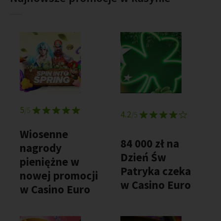
5
/5
4.2
/5
Wiosenne
84 000 zł na
nagrody
Dzień Św
pieniężne w
Patryka czeka
nowej promocji
w Casino Euro
w Casino Euro