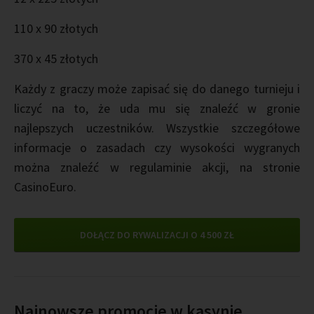
110 x 90 złotych
370 x 45 złotych
Każdy z graczy może zapisać się do danego turnieju i
liczyć na to, że uda mu się znaleźć w gronie
najlepszych uczestników. Wszystkie szczegółowe
informacje o zasadach czy wysokości wygranych
można znaleźć w regulaminie akcji, na stronie
CasinoEuro.
DOŁĄCZ DO RYWALIZACJI O 4 500 ZŁ
Najnowsze promocje w kasynie