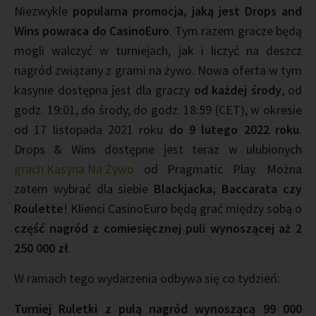
Niezwykle
popularna promocja, jaką jest Drops and
Wins powraca do CasinoEuro
. Tym razem gracze będą
mogli walczyć w turniejach, jak i liczyć na deszcz
nagród związany z grami na żywo. Nowa oferta w tym
kasynie dostępna jest dla graczy
od każdej środy
, od
godz. 19:01, do środy, do godz. 18:59 (CET), w okresie
od 17 listopada 2021 roku
do 9 lutego 2022 roku
.
Drops & Wins dostępne jest teraz w ulubionych
grach Kasyna Na Żywo
od Pragmatic Play. Można
zatem wybrać dla siebie
Blackjacka, Baccarata czy
Roulette
! Klienci CasinoEuro będą grać między sobą o
część nagród z comiesięcznej puli wynoszącej aż 2
250 000 zł
.
W ramach tego wydarzenia odbywa się co tydzień:
Turniej Ruletki z pulą nagród wynoszącą 99 000