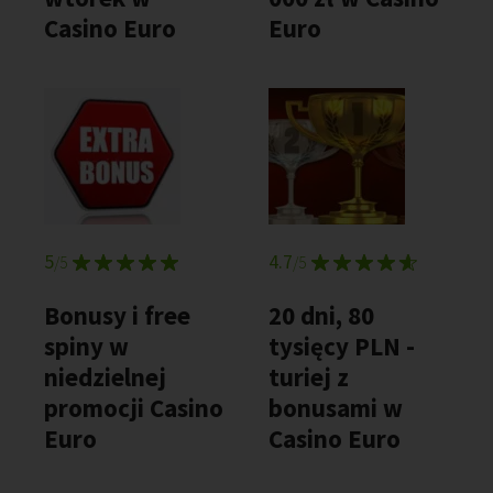
Casino Euro
Euro
5
4.7
/5
/5
Bonusy i free
20 dni, 80
spiny w
tysięcy PLN -
niedzielnej
turiej z
promocji Casino
bonusami w
Euro
Casino Euro