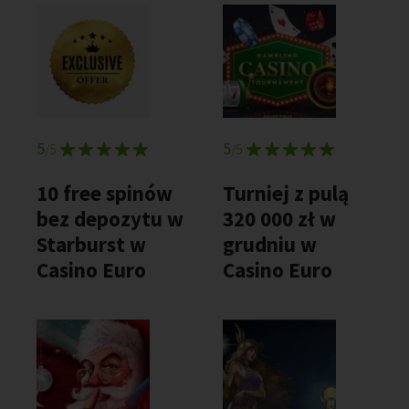
5
5
/5
/5
10 free spinów
Turniej z pulą
bez depozytu w
320 000 zł w
Starburst w
grudniu w
Casino Euro
Casino Euro