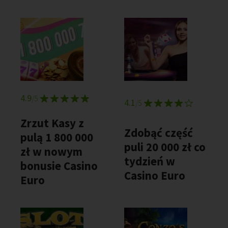
4.9
/5
4.1
/5
Zrzut Kasy z
Zdobąć część
pulą 1 800 000
puli 20 000 zł co
zł w nowym
tydzień w
bonusie Casino
Casino Euro
Euro