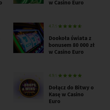
o
w Casino Euro
4.7
/5
S
Dookoła świata z
bonusem 80 000 zł
w Casino Euro
4.9
/5
Dołącz do Bitwy o
Kasę w Casino
Euro