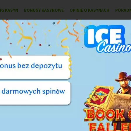
NG KASYN
BONUSY KASYNOWE
OPINIE O KASYNACH
PORADN
 CASINO EURO
’s Quest Megaways w Casino
CasinoEuro w dniach 20 – 22 lipca
organizuje
krótką
promocję na darmowe obroty
. Jej
głównym bohaterem będzie wideo slot
Gonzo’s
Quest Megaways
. Jest to naturalna kontynuacja
jednego z najpopularniejszych wideo slotów na
E
świecie. Większa ilość zwycięskich układów
C
zapewni wam jeszcze większe szanse na pokaźne