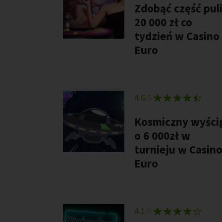
Zdobąć część pul
20 000 zł co
tydzień w Casino
Euro
4.6
/5
Kosmiczny wyści
o 6 000zł w
turnieju w Casin
Euro
4.1
/5