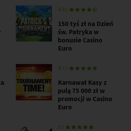
4.5
/5
150 tyś zł na Dzień
w
św. Patryka w
bonusie Casino
Euro
4.7
/5
ka
Karnawał Kasy z
pulą 75 000 zł w
promocji w Casino
Euro
5
/5