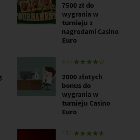
i
7500 zł do
wygrania w
turnieju z
nagrodami Casino
Euro
4.3
/5
g
2000 złotych
bonus do
o
wygrania w
turnieju Casino
Euro
4.7
/5