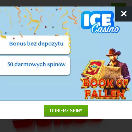
Ranking
Kasyn
✕
KASYNO ONLINE
BONUSY KASYNOWE
PROMOCJE CASINO 
Poniedziałkowy bonus 25% aż do 70 zł
w Casino Euro
ODBIERZ SPINY