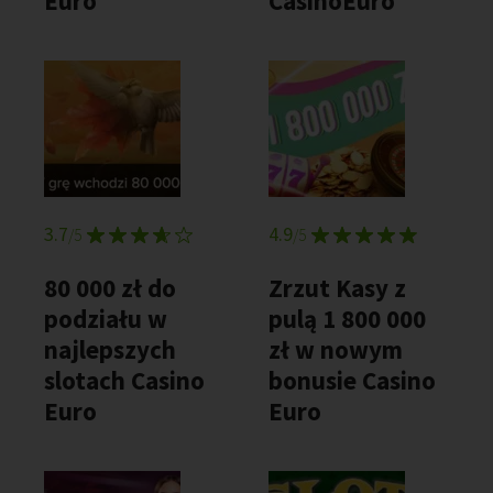
Euro
CasinoEuro
3.7
4.9
/5
/5
80 000 zł do
Zrzut Kasy z
podziału w
pulą 1 800 000
najlepszych
zł w nowym
slotach Casino
bonusie Casino
Euro
Euro