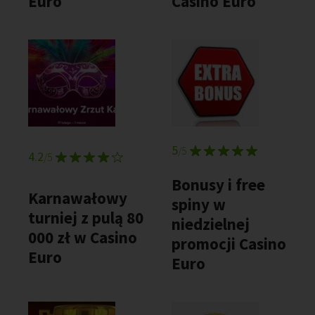
Euro
Casino Euro
5
/5
4.2
/5
Bonusy i free
Karnawałowy
spiny w
turniej z pulą 80
niedzielnej
000 zł w Casino
promocji Casino
Euro
Euro