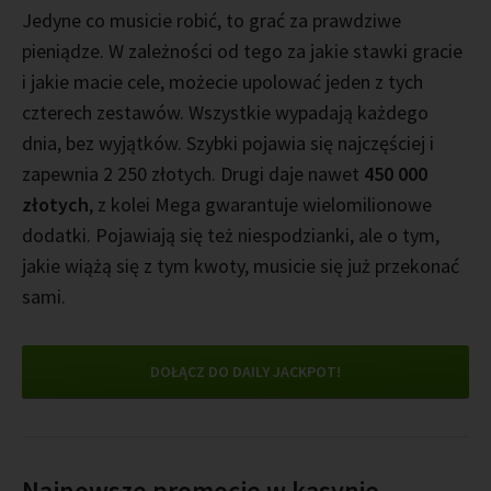
Jedyne co musicie robić, to grać za prawdziwe
pieniądze. W zależności od tego za jakie stawki gracie
i jakie macie cele, możecie upolować jeden z tych
czterech zestawów. Wszystkie wypadają każdego
dnia, bez wyjątków. Szybki pojawia się najczęściej i
zapewnia 2 250 złotych. Drugi daje nawet
450 000
złotych
, z kolei Mega gwarantuje wielomilionowe
dodatki. Pojawiają się też niespodzianki, ale o tym,
jakie wiążą się z tym kwoty, musicie się już przekonać
sami.
DOŁĄCZ DO DAILY JACKPOT!
Najnowsze promocje w kasynie