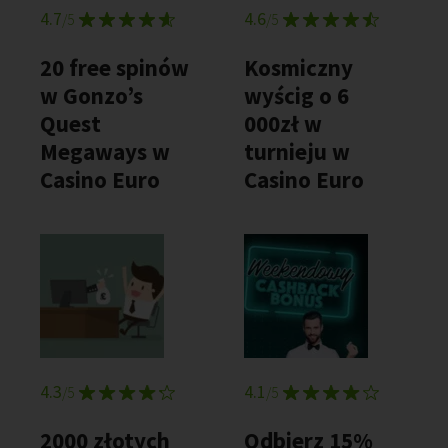
4.7
4.6
/5
/5
20 free spinów
Kosmiczny
w Gonzo’s
wyścig o 6
Quest
000zł w
Megaways w
turnieju w
Casino Euro
Casino Euro
4.3
4.1
/5
/5
2000 złotych
Odbierz 15%