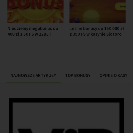
Niedzielny megabonus do
Letnie bonusy do 150 000 zł
400 zł z 50 FS w 22BET
z 350 FS w kasynie Slotoro
NAJNOWSZE ARTYKUŁY
TOP BONUSY
OPINIE O KASYN