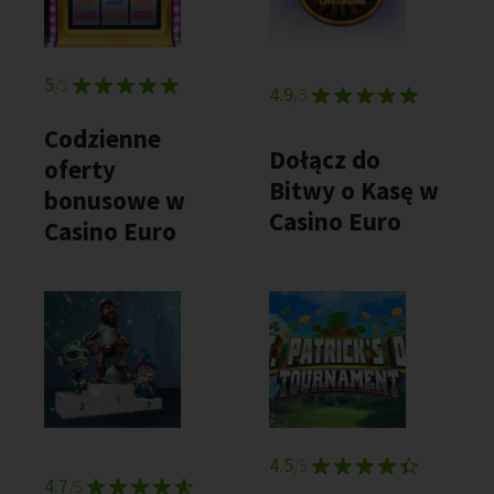
5
/5
4.9
/5
Codzienne
Dołącz do
oferty
Bitwy o Kasę w
bonusowe w
Casino Euro
Casino Euro
4.5
/5
4.7
/5