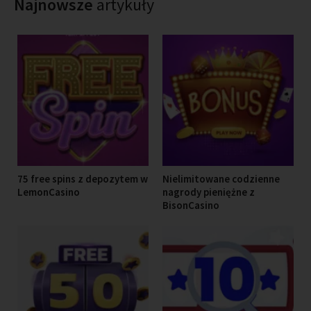
Najnowsze
artykuły
75 free spins z depozytem w
Nielimitowane codzienne
LemonCasino
nagrody pieniężne z
BisonCasino