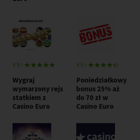
4.9
4.5
/5
/5
Wygraj
Poniedziałkowy
wymarzony rejs
bonus 25% aż
statkiem z
do 70 zł w
Casino Euro
Casino Euro