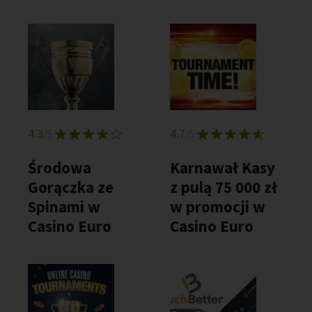
4.3
4.7
/5
/5
Środowa
Karnawał Kasy
Gorączka ze
z pulą 75 000 zł
Spinami w
w promocji w
Casino Euro
Casino Euro