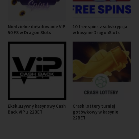
Niedzielne doładowanie VIP
10 free spins z subskrypcja
50 FS w Dragon Slots
w kasynie DragonSlots
Ekskluzywny kasynowy Cash
Crash lottery turniej
Back VIP z 22BET
gotówkowy w kasynie
22BET