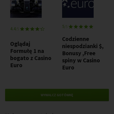
5
/5
4.4
/5
Codzienne
Oglądaj
niespodzianki $,
Formułę 1 na
Bonusy ,Free
bogato z Casino
spiny w Casino
Euro
Euro
WYWALCZ GOTÓWKĘ