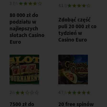
3.7
/5
4.1
/5
80 000 zł do
Zdobąć część
podziału w
puli 20 000 zł co
najlepszych
tydzień w
slotach Casino
Casino Euro
Euro
2
4.7
/5
/5
7500 zł do
20 free spinów