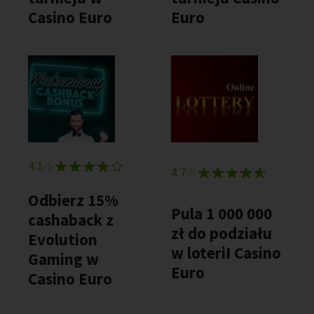
Casino Euro
Euro
4.1
/5
4.7
/5
Odbierz 15%
Pula 1 000 000
cashaback z
zł do podziału
Evolution
w loteriI Casino
Gaming w
Euro
Casino Euro