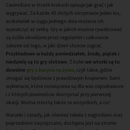
CasinoEuro w trzech krokach opisuje jak grać i jak
wygrywać. Za każde 45 złotych otrzymacie jeden los,
aczkolwiek w ciągu jednego dnia możecie ich
wywalczyć aż setkę. Gry w jakich musicie rywalizować
są ściśle określone przez regulamin i całkowicie
zależne od tego, w jaki dzień chcecie zagrać.
Przykładowo w każdy poniedziałek, środę, piątek i
niedzielę są to gry slotowe
. Z kolei
we wtorki są to
dowolne
gry z kasyna na żywo
, czyli takie, gdzie
zmagać się będziecie z prawdziwym krupierem. Sami
wybieracie, które rozwiązania są dla was najciekawsze
i z których powinniście skorzystać przy pierwszej
okazji. Można zresztą także ze wszystkich, a co!
Warunki i zasady, jak również tabela z nagrodami oraz
poprzednimi zwycięzcami, dostępna jest na stronie