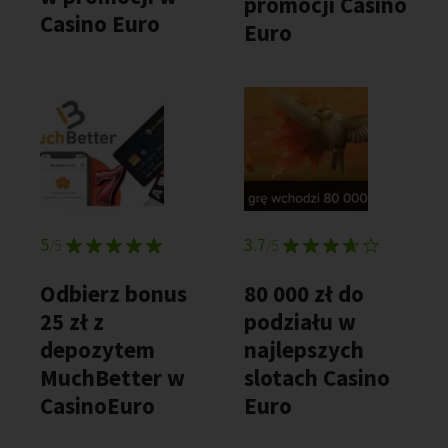
promocji Casino
Casino Euro
Euro
5
3.7
/5
/5
Odbierz bonus
80 000 zł do
25 zł z
podziału w
depozytem
najlepszych
MuchBetter w
slotach Casino
CasinoEuro
Euro