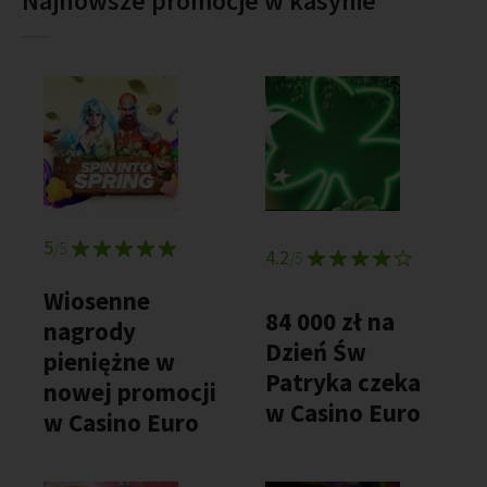
Najnowsze promocje w kasynie
5
/5
4.2
/5
Wiosenne
84 000 zł na
nagrody
Dzień Św
pieniężne w
Patryka czeka
nowej promocji
w Casino Euro
w Casino Euro