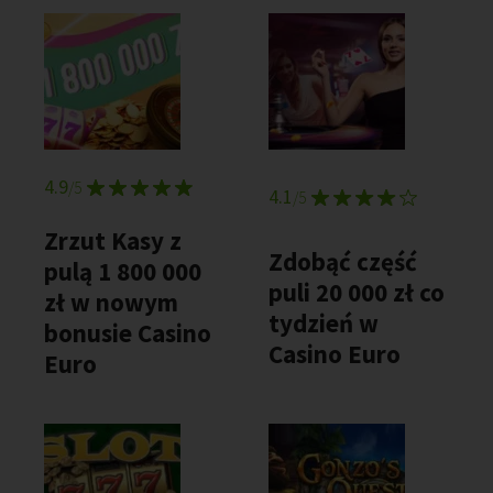
4.9
/5
4.1
/5
Zrzut Kasy z
Zdobąć część
pulą 1 800 000
puli 20 000 zł co
zł w nowym
tydzień w
bonusie Casino
Casino Euro
Euro