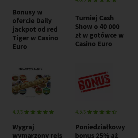
Bonusy w
Turniej Cash
ofercie Daily
Show o 40 000
jackpot od red
zł w gotówce w
Tiger w Casino
Casino Euro
Euro
4.9
4.5
/5
/5
Wygraj
Poniedziałkowy
wymarzony rejs
bonus 25% aż