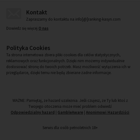
Kontakt
Zapraszamy do kontaktu na info[@]ranking-kasyn.com
Dowiedz się więcej
O nas
Polityka Cookies
Ta strona internetowa zbiera pliki cookies dla celów statystycznych,
reklamowych oraz funkcjonalnych. Dzięki nim możemy indywidualnie
dostosować stronę do twoich potrzeb. Masz możliwość wyłączenia ich w
przeglądarce, dzięki temu nie będą zbierane żadne informacje.
WAŻNE: Pamiętaj, że hazard uzależnia. Jeśli czujesz, że Ty lub ktoś z
Twojego otoczenia może mieć problem odwiedź
Odpowiedzialny hazard
|
GambleAware
|
Anonimowi Hazardziści
Serwis dla osób pełnoletnich 18+