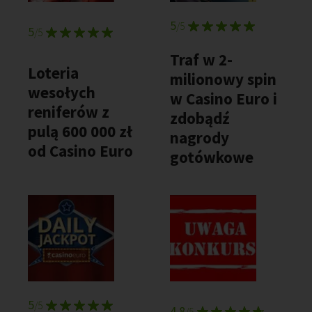
5
/5
5
/5
Traf w 2-
Loteria
milionowy spin
wesołych
w Casino Euro i
reniferów z
zdobądź
pulą 600 000 zł
nagrody
od Casino Euro
gotówkowe
5
/5
4.8
/5