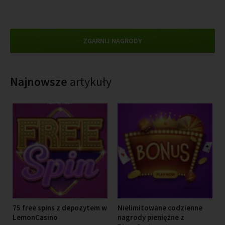
ZGARNIJ NAGRODY
Najnowsze
artykuły
75 free spins z depozytem w
Nielimitowane codzienne
LemonCasino
nagrody pieniężne z