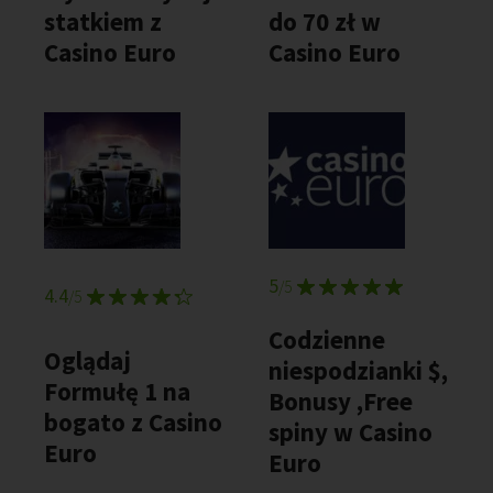
statkiem z
do 70 zł w
Casino Euro
Casino Euro
5
/5
4.4
/5
Codzienne
Oglądaj
niespodzianki $,
Formułę 1 na
Bonusy ,Free
bogato z Casino
spiny w Casino
Euro
Euro