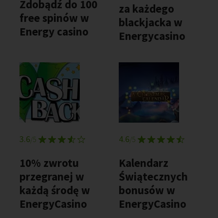
Zdobądź do 100
za każdego
free spinów w
blackjacka w
Energy casino
Energycasino
3.6
4.6
/5
/5
10% zwrotu
Kalendarz
przegranej w
Świątecznych
każdą środę w
bonusów w
EnergyCasino
EnergyCasino