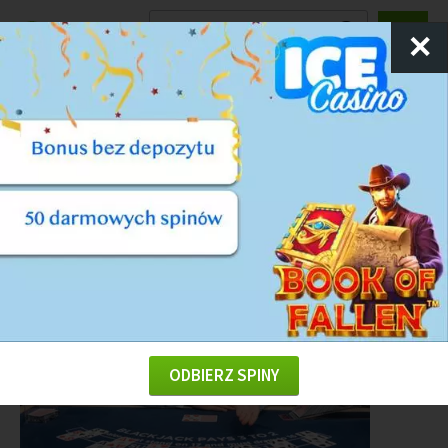
Ranking
Kasyn
✕
KASYNO ONLINE
BONUSY KASYNOWE
PROMOCJE ENERGY 
Wygraj 5€ bez wymagań obrotu w
Blackjack w EnergyCasino
ODBIERZ SPINY