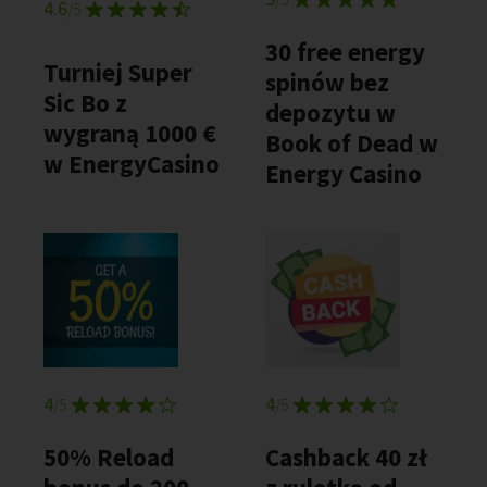
4.6
/5
30 free energy
Turniej Super
spinów bez
Sic Bo z
depozytu w
wygraną 1000 €
Book of Dead w
w EnergyCasino
Energy Casino
4
4
/5
/5
50% Reload
Cashback 40 zł