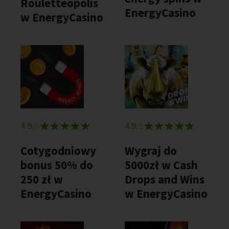
Rouletteopolis
EnergyCasino
w EnergyCasino
4.9
4.9
/5
/5
Cotygodniowy
Wygraj do
bonus 50% do
5000zł w Cash
250 zł w
Drops and Wins
EnergyCasino
w EnergyCasino