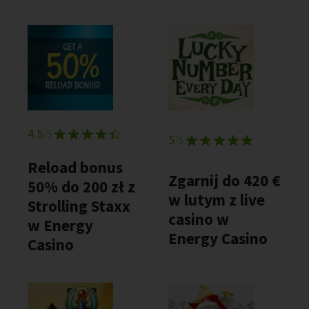
4.5
/5
5
/5
Reload bonus
Zgarnij do 420 €
50% do 200 zł z
w lutym z live
Strolling Staxx
casino w
w Energy
Energy Casino
Casino