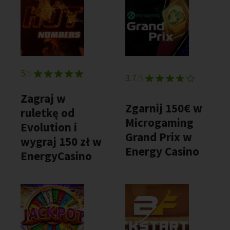
5
/5
3.7
/5
Zagraj w
Zgarnij 150€ w
ruletkę od
Microgaming
Evolution i
Grand Prix w
wygraj 150 zł w
Energy Casino
EnergyCasino