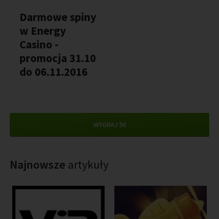
Darmowe spiny
w Energy
Casino -
promocja 31.10
do 06.11.2016
WYGRAJ 5€
Najnowsze
artykuły