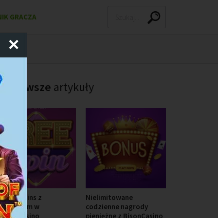
IK GRACZA
✕
Najnowsze
artykuły
5 free spins z
Nielimitowane
epozytem w
codzienne nagrody
emonCasino
pieniężne z BisonCasino