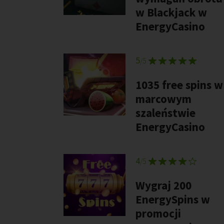
w Blackjack w
EnergyCasino
5
/5
1035 free spins w
marcowym
szaleństwie
EnergyCasino
4
/5
Wygraj 200
EnergySpins w
promocji