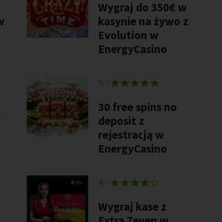
Wygraj do 350€ w
w
kasynie na żywo z
Evolution w
EnergyCasino
5
/5
30 free spins no
w
deposit z
rejestracją w
EnergyCasino
4
/5
Wygraj kase z
Extra 7even w