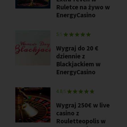
Ruletce na żywo w
EnergyCasino
5
/5
Wygraj do 20 €
dziennie z
Blackjackiem w
EnergyCasino
4.8
/5
Wygraj 250€ w live
casino z
Rouletteopolis w