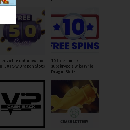
iedzielne doładowanie
10 free spins z
IP 50 FS w Dragon Slots
subskrypcja w kasynie
DragonSlots