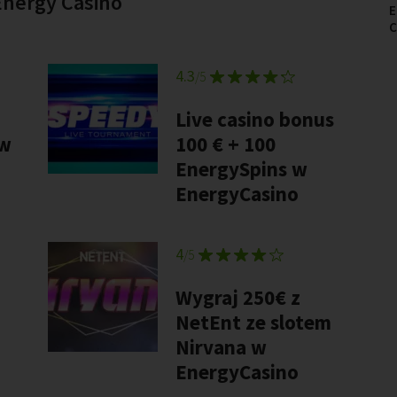
Energy Casino
E
C
4.3
/5
Live casino bonus
 w
100 € + 100
EnergySpins w
EnergyCasino
4
/5
Wygraj 250€ z
NetEnt ze slotem
Nirvana w
EnergyCasino