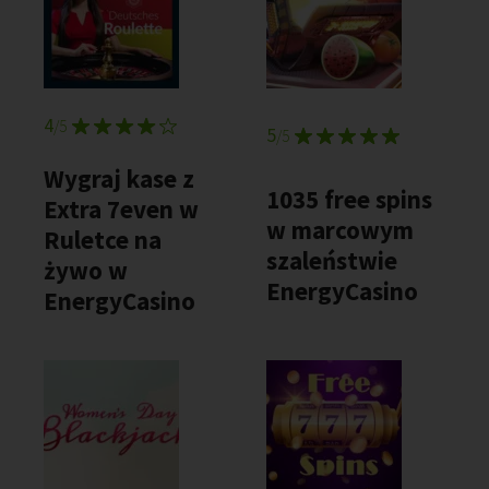
4
/5
5
/5
Wygraj kase z
1035 free spins
Extra 7even w
w marcowym
Ruletce na
szaleństwie
żywo w
EnergyCasino
EnergyCasino