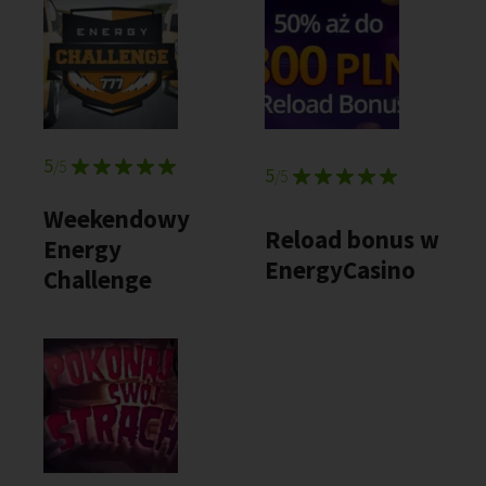
5
/5
5
/5
Weekendowy
Reload bonus w
Energy
EnergyCasino
Challenge