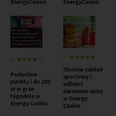
EnergyCasino
EnergyCasino
5
/5
4
/5
Obstaw zakład
Podwójne
sportowy i
punkty i do 200
odbierz
zł w grze
darmowe spiny
tygodnia w
w Energy
Energy Casino
Casino