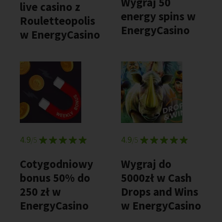
Wygraj 50
live casino z
energy spins w
Rouletteopolis
EnergyCasino
w EnergyCasino
4.9
4.9
/5
/5
Cotygodniowy
Wygraj do
bonus 50% do
5000zł w Cash
250 zł w
Drops and Wins
EnergyCasino
w EnergyCasino