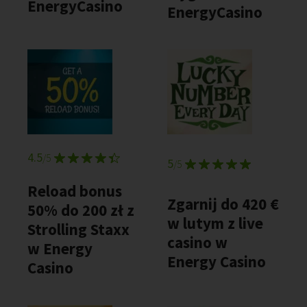
EnergyCasino
EnergyCasino
4.5
/5
5
/5
Reload bonus
Zgarnij do 420 €
50% do 200 zł z
w lutym z live
Strolling Staxx
casino w
w Energy
Energy Casino
Casino