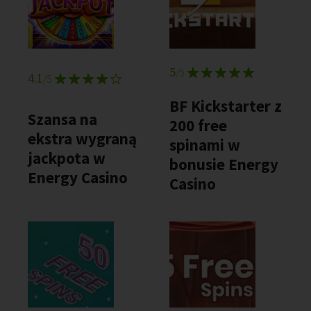
5
/5
4.1
/5
BF Kickstarter z
Szansa na
200 free
ekstra wygraną
spinami w
jackpota w
bonusie Energy
Energy Casino
Casino