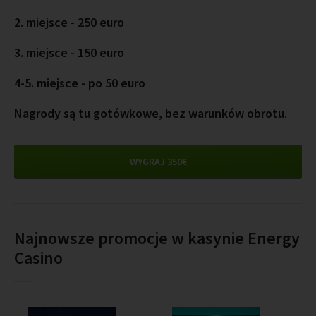
2. miejsce - 250 euro
3. miejsce - 150 euro
4-5. miejsce - po 50 euro
Nagrody są tu gotówkowe, bez warunków obrotu
.
WYGRAJ 350€
Najnowsze promocje w kasynie Energy
Casino