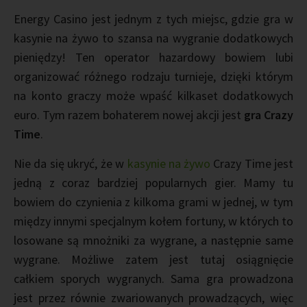
Energy Casino jest jednym z tych miejsc, gdzie gra w
kasynie na żywo to szansa na wygranie dodatkowych
pieniędzy! Ten operator hazardowy bowiem lubi
organizować różnego rodzaju turnieje, dzięki którym
na konto graczy może wpaść kilkaset dodatkowych
euro. Tym razem bohaterem nowej akcji jest
gra Crazy
Time
.
Nie da się ukryć, że w
kasynie na żywo
Crazy Time jest
jedną z coraz bardziej popularnych gier. Mamy tu
bowiem do czynienia z kilkoma grami w jednej, w tym
między innymi specjalnym kołem fortuny, w których to
losowane są mnożniki za wygrane, a następnie same
wygrane. Możliwe zatem jest tutaj osiągnięcie
całkiem sporych wygranych. Sama gra prowadzona
jest przez równie zwariowanych prowadzących, więc