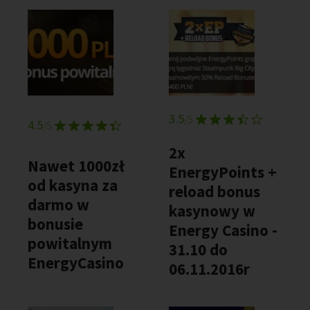
3.5
/5
4.5
/5
2x
Nawet 1000zł
EnergyPoints +
od kasyna za
reload bonus
darmo w
kasynowy w
bonusie
Energy Casino -
powitalnym
31.10 do
EnergyCasino
06.11.2016r