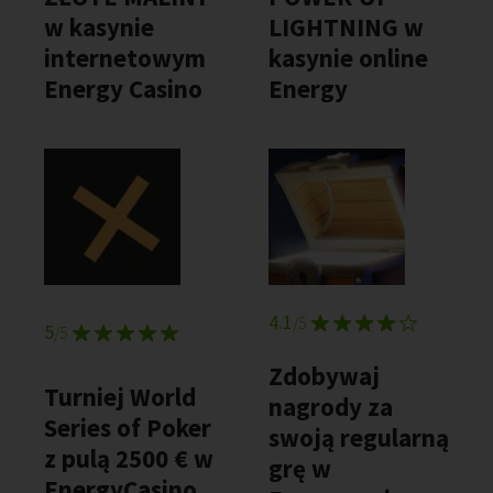
w kasynie
LIGHTNING w
internetowym
kasynie online
Energy Casino
Energy
4.1
/5
5
/5
Zdobywaj
Turniej World
nagrody za
Series of Poker
swoją regularną
z pulą 2500 € w
grę w
EnergyCasino