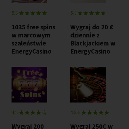
5
5
/5
/5
1035 free spins
Wygraj do 20 €
w marcowym
dziennie z
szaleństwie
Blackjackiem w
EnergyCasino
EnergyCasino
4
4.8
/5
/5
Wygraj 200
Wygraj 250€ w