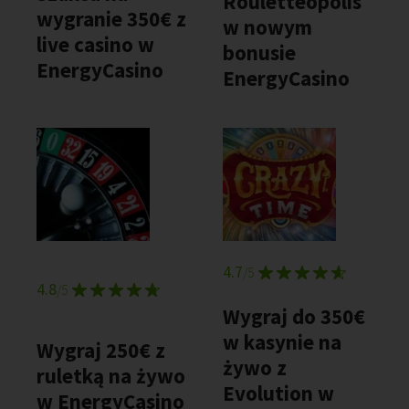
Rouletteopolis
wygranie 350€ z
w nowym
live casino w
bonusie
EnergyCasino
EnergyCasino
4.7
/5
4.8
/5
Wygraj do 350€
w kasynie na
Wygraj 250€ z
żywo z
ruletką na żywo
Evolution w
w EnergyCasino