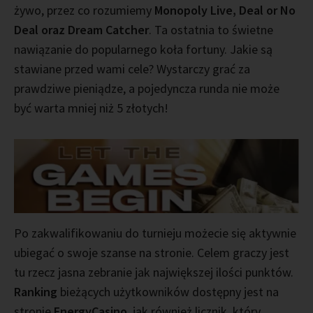
żywo, przez co rozumiemy
Monopoly Live, Deal or No
Deal oraz Dream Catcher
. Ta ostatnia to świetne
nawiązanie do popularnego koła fortuny. Jakie są
stawiane przed wami cele? Wystarczy grać za
prawdziwe pieniądze, a pojedyncza runda nie może
być warta mniej niż 5 złotych!
Po zakwalifikowaniu do turnieju możecie się aktywnie
ubiegać o swoje szanse na stronie. Celem graczy jest
tu rzecz jasna zebranie jak największej ilości punktów.
Ranking
bieżących użytkowników dostępny jest na
stronie
EnergyCasino
, jak również licznik, który