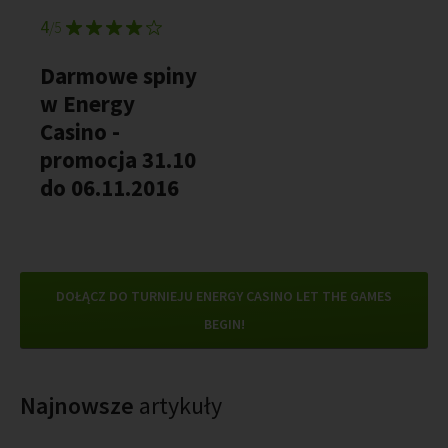
4
/5
Darmowe spiny
w Energy
Casino -
promocja 31.10
do 06.11.2016
DOŁĄCZ DO TURNIEJU ENERGY CASINO LET THE GAMES
BEGIN!
Najnowsze
artykuły