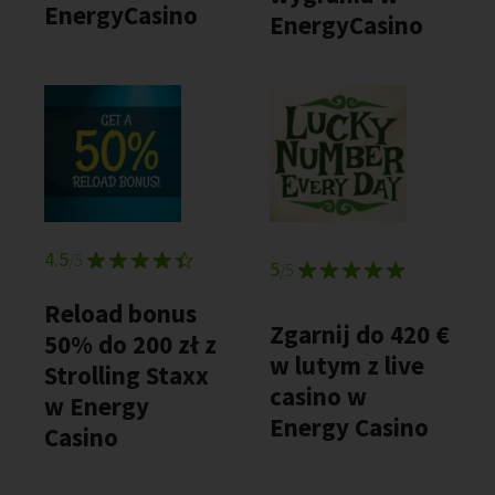
EnergyCasino
EnergyCasino
4.5
/5
5
/5
Reload bonus
Zgarnij do 420 €
50% do 200 zł z
w lutym z live
Strolling Staxx
casino w
w Energy
Energy Casino
Casino