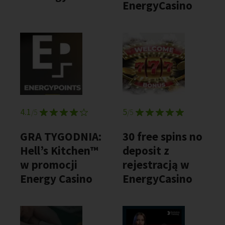
EnergyCasino
4.1
5
/5
/5
GRA TYGODNIA:
30 free spins no
Hell’s Kitchen™
deposit z
w promocji
rejestracją w
Energy Casino
EnergyCasino