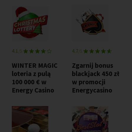
4.1
4.7
/5
/5
WINTER MAGIC
Zgarnij bonus
loteria z pulą
blackjack 450 zł
100 000 € w
w promocji
Energy Casino
Energycasino