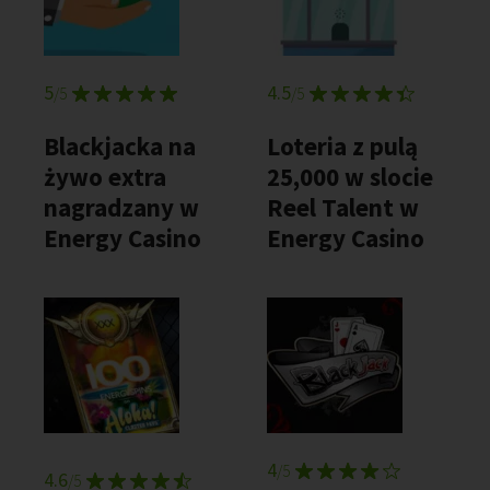
5
4.5
/5
/5
Blackjacka na
Loteria z pulą
żywo extra
25,000 w slocie
nagradzany w
Reel Talent w
Energy Casino
Energy Casino
4
/5
4.6
/5