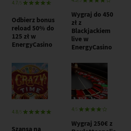
/5
4.7
/5
Wygraj do 450
Odbierz bonus
zł z
reload 50% do
Blackjackiem
125 zł w
live w
EnergyCasino
EnergyCasino
4
/5
4.8
/5
Wygraj 250€ z
Szansa na