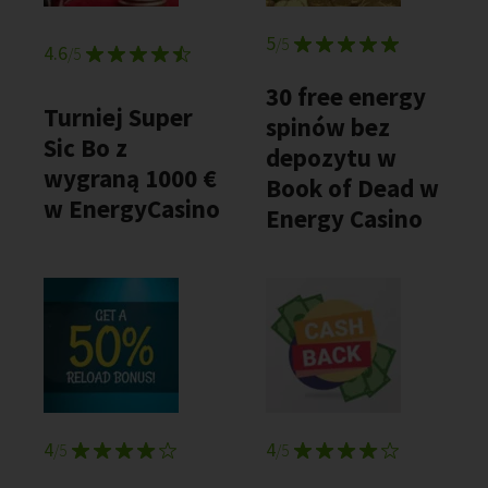
5
/5
4.6
/5
30 free energy
Turniej Super
spinów bez
Sic Bo z
depozytu w
wygraną 1000 €
Book of Dead w
w EnergyCasino
Energy Casino
4
4
/5
/5