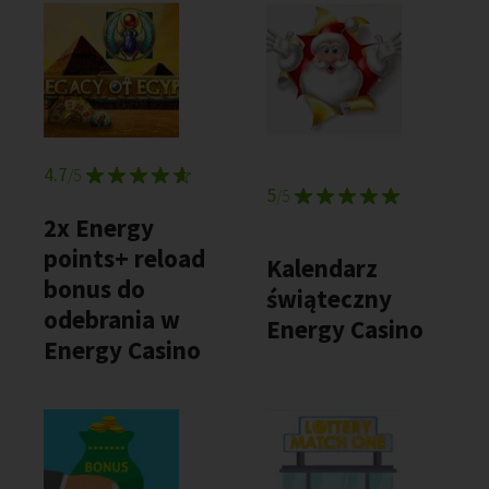
4.7
/5
5
/5
2x Energy
points+ reload
Kalendarz
bonus do
świąteczny
odebrania w
Energy Casino
Energy Casino