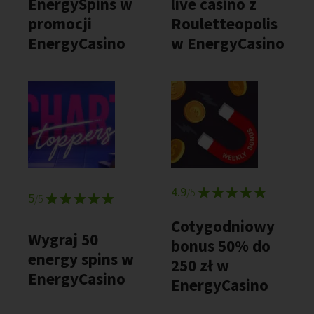
EnergySpins w
live casino z
promocji
Rouletteopolis
EnergyCasino
w EnergyCasino
4.9
/5
5
/5
Cotygodniowy
Wygraj 50
bonus 50% do
energy spins w
250 zł w
EnergyCasino
EnergyCasino