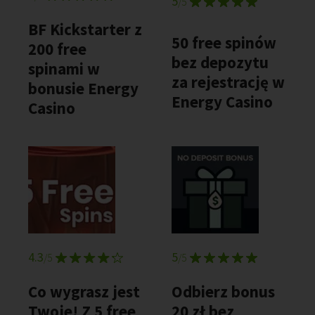
5
/5
BF Kickstarter z
50 free spinów
200 free
bez depozytu
spinami w
za rejestrację w
bonusie Energy
Energy Casino
Casino
4.3
5
/5
/5
Co wygrasz jest
Odbierz bonus
Twoje! Z 5 free
20 zł bez