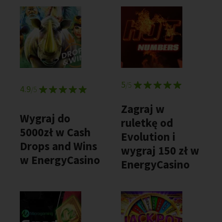
5
/5
4.9
/5
Zagraj w
Wygraj do
ruletkę od
5000zł w Cash
Evolution i
Drops and Wins
wygraj 150 zł w
w EnergyCasino
EnergyCasino