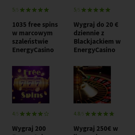
5
5
/5
/5
1035 free spins
Wygraj do 20 €
w marcowym
dziennie z
szaleństwie
Blackjackiem w
EnergyCasino
EnergyCasino
4
4.8
/5
/5
Wygraj 200
Wygraj 250€ w