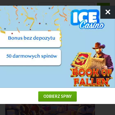
Ranking
Kasyn
✕
KASYNO ONLINE
BONUSY KASYNOWE
PROMOCJE ENERGY 
WINTER MAGIC loteria z pulą 100 000 €
w Energy Casino
ODBIERZ SPINY