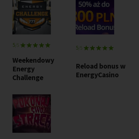
5
/5
5
/5
Weekendowy
Reload bonus w
Energy
EnergyCasino
Challenge