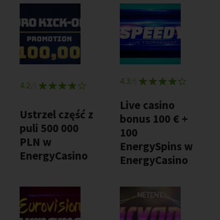
4.3
/5
4.2
/5
Live casino
Ustrzel część z
bonus 100 € +
puli 500 000
100
PLN w
EnergySpins w
EnergyCasino
EnergyCasino