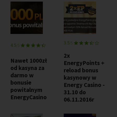
3.5
/5
4.5
/5
2x
Nawet 1000zł
EnergyPoints +
od kasyna za
reload bonus
darmo w
kasynowy w
bonusie
Energy Casino -
powitalnym
31.10 do
EnergyCasino
06.11.2016r