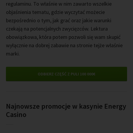
regulaminu. To właśnie w nim zawarto wszelkie
objaśnienia tematu, gdzie wyczytać możecie
bezpośrednio o tym, jak grać oraz jakie warunki
czekają na potencjalnych zwycięzców. Lektura
obowiązkowa, która potem pozwoli się wam skupić
wyłącznie na dobrej zabawie na stronie tejże właśnie
marki.
ODBIERZ CZĘŚĆ Z PULI 100 000€
Najnowsze promocje w kasynie Energy
Casino