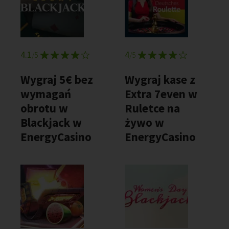
4.1
4
/5
/5
Wygraj 5€ bez
Wygraj kase z
wymagań
Extra 7even w
obrotu w
Ruletce na
Blackjack w
żywo w
EnergyCasino
EnergyCasino