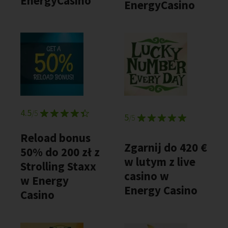
EnergyCasino
EnergyCasino
4.5
/5
5
/5
Reload bonus
Zgarnij do 420 €
50% do 200 zł z
w lutym z live
Strolling Staxx
casino w
w Energy
Energy Casino
Casino