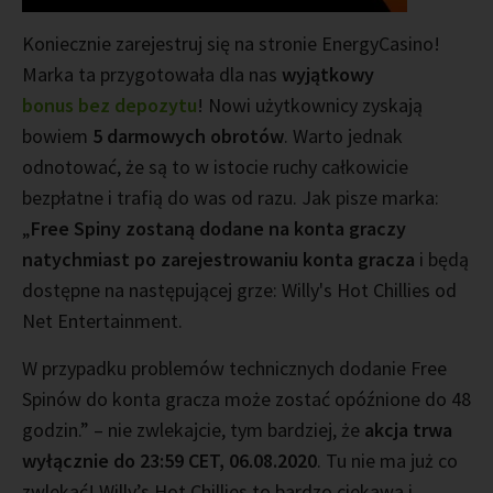
Koniecznie zarejestruj się na stronie EnergyCasino!
Marka ta przygotowała dla nas
wyjątkowy
bonus bez depozytu
! Nowi użytkownicy zyskają
bowiem
5 darmowych obrotów
. Warto jednak
odnotować, że są to w istocie ruchy całkowicie
bezpłatne i trafią do was od razu. Jak pisze marka:
„
Free Spiny zostaną dodane na konta graczy
natychmiast po zarejestrowaniu konta gracza
i będą
dostępne na następującej grze: Willy's Hot Chillies od
Net Entertainment.
W przypadku problemów technicznych dodanie Free
Spinów do konta gracza może zostać opóźnione do 48
godzin.” – nie zwlekajcie, tym bardziej, że
akcja trwa
wyłącznie do 23:59 CET, 06.08.2020
. Tu nie ma już co
zwlekać! Willy’s Hot Chillies to bardzo ciekawa i