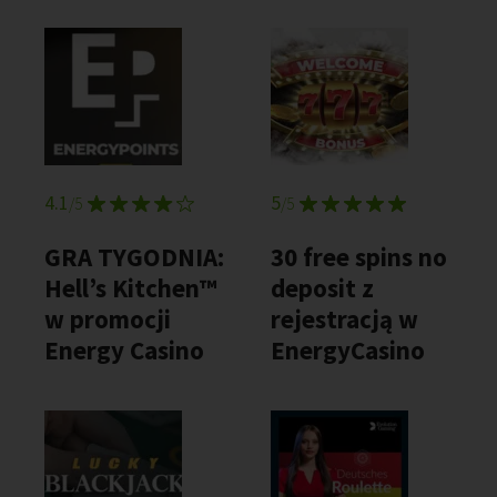
4.1
5
/5
/5
GRA TYGODNIA:
30 free spins no
Hell’s Kitchen™
deposit z
w promocji
rejestracją w
Energy Casino
EnergyCasino