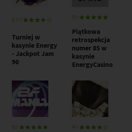
5
/5
3.7
/5
Piątkowa
Turniej w
retrospekcja
kasynie Energy
numer 85 w
- Jackpot Jam
kasynie
90
EnergyCasino
5
4
/5
/5