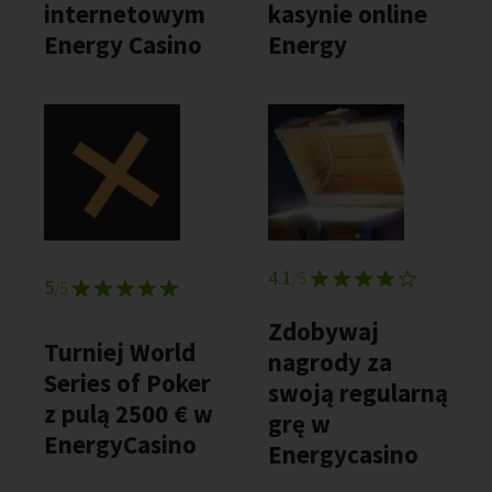
internetowym
kasynie online
Energy Casino
Energy
4.1
/5
5
/5
Zdobywaj
Turniej World
nagrody za
Series of Poker
swoją regularną
z pulą 2500 € w
grę w
EnergyCasino
Energycasino