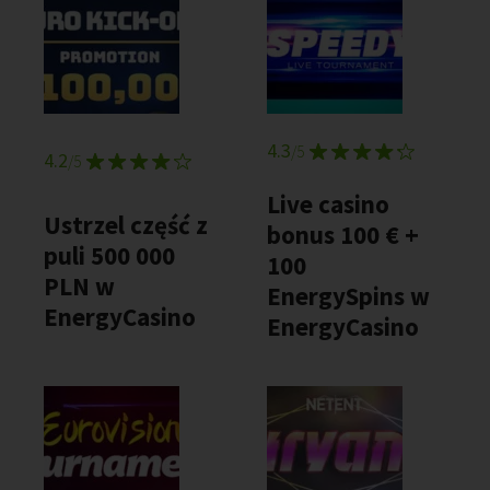
4.3
/5
4.2
/5
Live casino
Ustrzel część z
bonus 100 € +
puli 500 000
100
PLN w
EnergySpins w
EnergyCasino
EnergyCasino