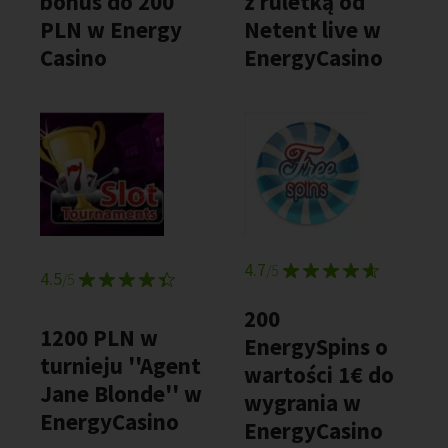
bonus do 200
z ruletką od
PLN w Energy
Netent live w
Casino
EnergyCasino
4.7
/5
4.5
/5
200
1200 PLN w
EnergySpins o
turnieju ''Agent
wartości 1€ do
Jane Blonde'' w
wygrania w
EnergyCasino
EnergyCasino