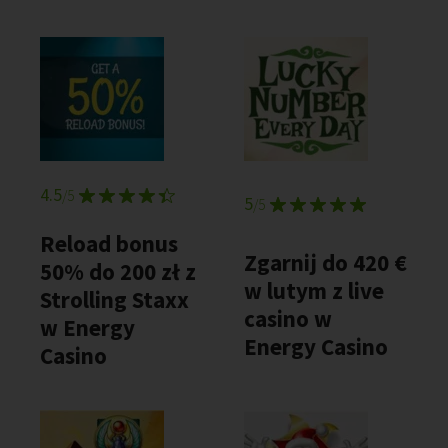
4.5
/5
5
/5
Reload bonus
Zgarnij do 420 €
50% do 200 zł z
w lutym z live
Strolling Staxx
casino w
w Energy
Energy Casino
Casino