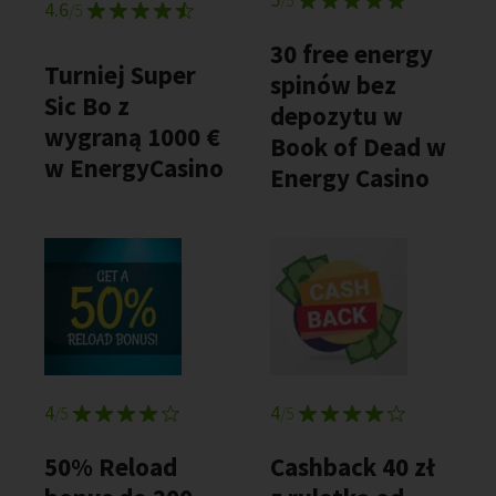
/5
4.6
/5
30 free energy
Turniej Super
spinów bez
Sic Bo z
depozytu w
wygraną 1000 €
Book of Dead w
w EnergyCasino
Energy Casino
4
4
/5
/5
50% Reload
Cashback 40 zł