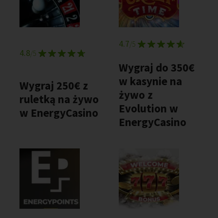
4.7
/5
4.8
/5
Wygraj do 350€
w kasynie na
Wygraj 250€ z
żywo z
ruletką na żywo
Evolution w
w EnergyCasino
EnergyCasino