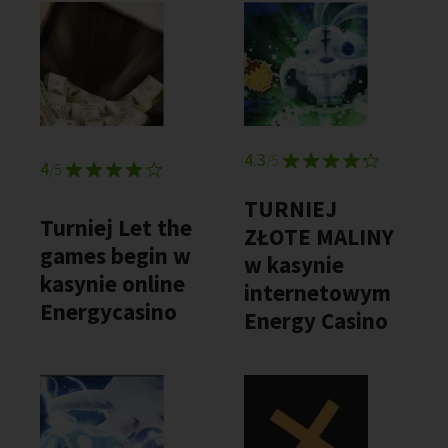
4.3
/5
4
/5
TURNIEJ
Turniej Let the
ZŁOTE MALINY
games begin w
w kasynie
kasynie online
internetowym
Energycasino
Energy Casino