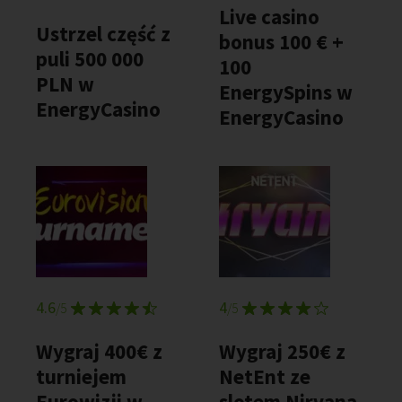
Live casino
Ustrzel część z
bonus 100 € +
puli 500 000
100
PLN w
EnergySpins w
EnergyCasino
EnergyCasino
4.6
4
/5
/5
Wygraj 400€ z
Wygraj 250€ z
turniejem
NetEnt ze
Eurowizji w
slotem Nirvana