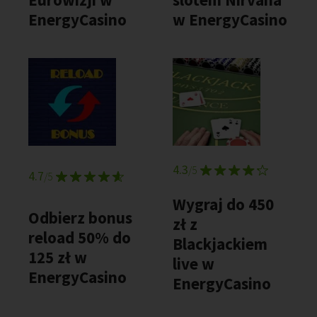
EnergyCasino
w EnergyCasino
4.3
/5
4.7
/5
Wygraj do 450
Odbierz bonus
zł z
reload 50% do
Blackjackiem
125 zł w
live w
EnergyCasino
EnergyCasino