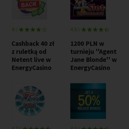
4
4.5
/5
/5
Cashback 40 zł
1200 PLN w
z ruletką od
turnieju ''Agent
Netent live w
Jane Blonde'' w
EnergyCasino
EnergyCasino
4.7
4.5
/5
/5