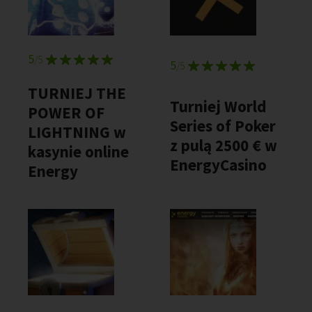
5
/5
5
/5
TURNIEJ THE
Turniej World
POWER OF
Series of Poker
LIGHTNING w
z pulą 2500 € w
kasynie online
EnergyCasino
Energy