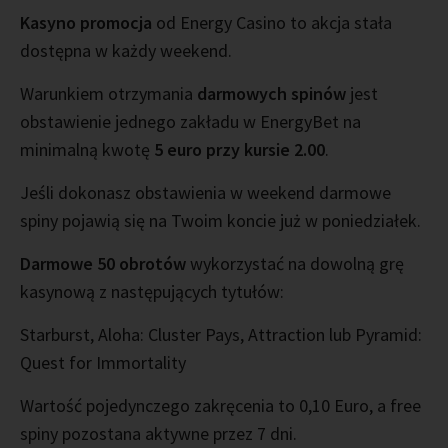
Kasyno promocja
od Energy Casino to akcja stała
dostępna w każdy weekend.
Warunkiem otrzymania
darmowych spinów
jest
obstawienie jednego zakładu w EnergyBet na
minimalną kwotę
5 euro przy kursie 2.00
.
Jeśli dokonasz obstawienia w weekend darmowe
spiny pojawią się na Twoim koncie już w poniedziałek.
Darmowe 50 obrotów
wykorzystać na dowolną grę
kasynową z następujących tytułów:
Starburst, Aloha: Cluster Pays, Attraction lub Pyramid:
Quest for Immortality
Wartość pojedynczego zakręcenia to 0,10 Euro, a free
spiny pozostana aktywne przez 7 dni.