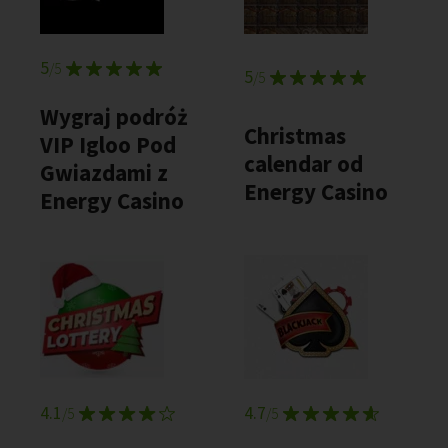
5
/5
5
/5
Wygraj podróż
Christmas
VIP Igloo Pod
calendar od
Gwiazdami z
Energy Casino
Energy Casino
4.1
4.7
/5
/5