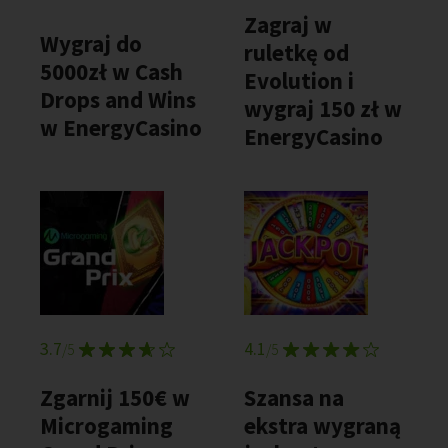
Zagraj w
Wygraj do
ruletkę od
5000zł w Cash
Evolution i
Drops and Wins
wygraj 150 zł w
w EnergyCasino
EnergyCasino
3.7
4.1
/5
/5
Zgarnij 150€ w
Szansa na
Microgaming
ekstra wygraną