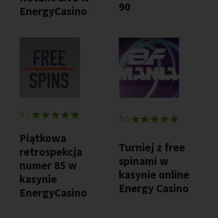
90
EnergyCasino
5
/5
5
/5
Piątkowa
Turniej z free
retrospekcja
spinami w
numer 85 w
kasynie online
kasynie
Energy Casino
EnergyCasino