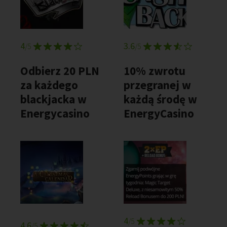
4
3.6
/5
/5
Odbierz 20 PLN
10% zwrotu
za każdego
przegranej w
blackjacka w
każdą środę w
Energycasino
EnergyCasino
4
/5
4.6
/5