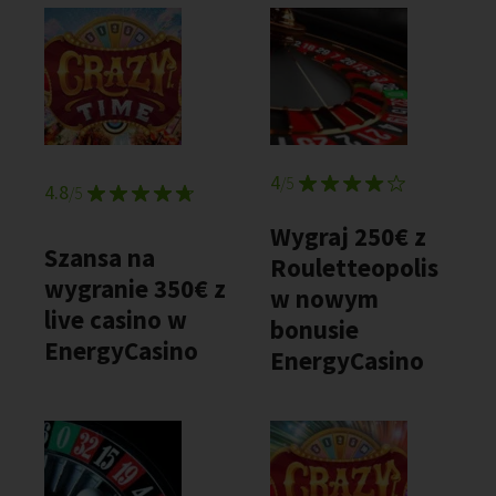
4
/5
4.8
/5
Wygraj 250€ z
Szansa na
Rouletteopolis
wygranie 350€ z
w nowym
live casino w
bonusie
EnergyCasino
EnergyCasino