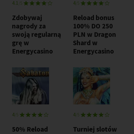
4.1
4
/5
/5
Zdobywaj
Reload bonus
nagrody za
100% DO 250
swoją regularną
PLN w Dragon
grę w
Shard w
Energycasino
Energycasino
4
4
/5
/5
50% Reload
Turniej slotów