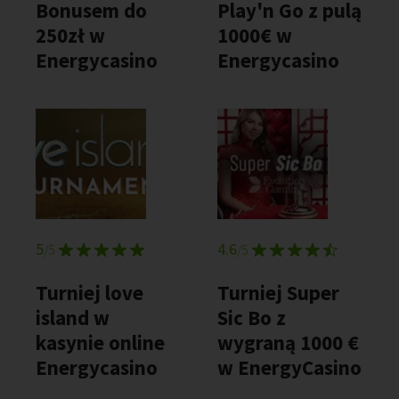
Bonusem do
Play'n Go z pulą
250zł w
1000€ w
Energycasino
Energycasino
5
4.6
/5
/5
Turniej love
Turniej Super
island w
Sic Bo z
kasynie online
wygraną 1000 €
Energycasino
w EnergyCasino