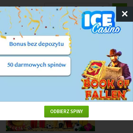
Ranking
Kasyn
✕
KASYNO ONLINE
BONUSY KASYNOWE
PROMOCJE ENERGY 
Obstaw zakład sportowy i odbierz
darmowe spiny w Energy Casino
Obstaw jedynie 5 Euro i zgarnij aż
50 free spinów!
ODBIERZ SPINY