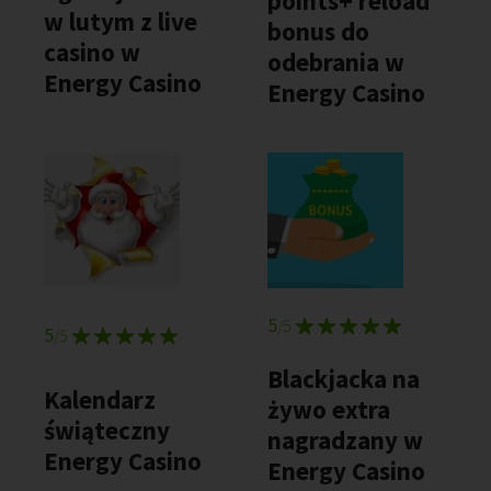
points+ reload
w lutym z live
bonus do
casino w
odebrania w
Energy Casino
Energy Casino
5
/5
5
/5
Blackjacka na
Kalendarz
żywo extra
świąteczny
nagradzany w
Energy Casino
Energy Casino