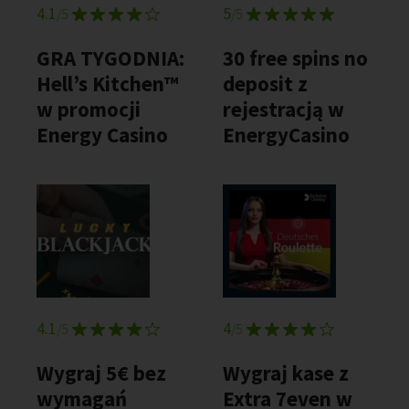
4.1
5
/5
/5
GRA TYGODNIA:
30 free spins no
Hell’s Kitchen™
deposit z
w promocji
rejestracją w
Energy Casino
EnergyCasino
4.1
4
/5
/5
Wygraj 5€ bez
Wygraj kase z
wymagań
Extra 7even w