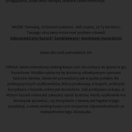
przeglądarce, dzięki temu nie będą zbierane żadne informacje.
WAŻNE: Pamiętaj, że hazard uzależnia. Jeśli czujesz, że Ty lub ktoś z
Twojego otoczenia może mieć problem odwiedź
Odpowiedzialny hazard
|
GambleAware
|
Anonimowi Hazardziści
Serwis dla osób pełnoletnich 18+
UWAGA: Serwis internetowy ranking-kasyn.com nie zachęca do grania w gry
hazardowe. Wszelkie opinie na tej stronie są subiektywnymi opiniami
twórców Serwisu. Serwis ten prowadzony jest w języku polskim dla
polskojęzycznych użytkowników, którzy przebywają w krajach, w których
korzystanie z hazardu online jest dozwolone. Jeśli przebywasz w kraju, w
którym hazard online jest zakazany opuść tę stronę. Każdy użytkownik ma
obowiązek sprawdzić, czy korzystanie z Serwisu jest legalne w jego
jurysdykcji, a serwis ranking-kasyn.com nie ponosi odpowiedzialności za
niedopełnienie tego obowiązku.