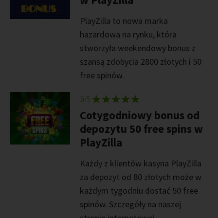
PlayZilla to nowa marka
hazardowa na rynku, która
stworzyła weekendowy bonus z
szansą zdobycia 2800 złotych i 50
free spinów.
5
/5
Cotygodniowy bonus od
depozytu 50 free spins w
PlayZilla
Każdy z klientów kasyna PlayZilla
za depozyt od 80 złotych może w
każdym tygodniu dostać 50 free
spinów. Szczegóły na naszej
stronie internetowej.