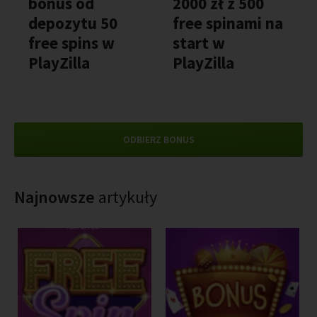
bonus od
2000 zł z 500
depozytu 50
free spinami na
free spins w
start w
PlayZilla
PlayZilla
ODBIERZ BONUS
Najnowsze
artykuły