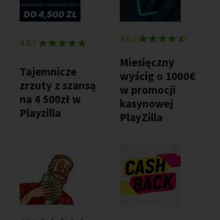
4.6
/5
4.8
/5
Miesięczny
Tajemnicze
wyścig o 1000€
zrzuty z szansą
w promocji
na 4 500zł w
kasynowej
Playzilla
PlayZilla