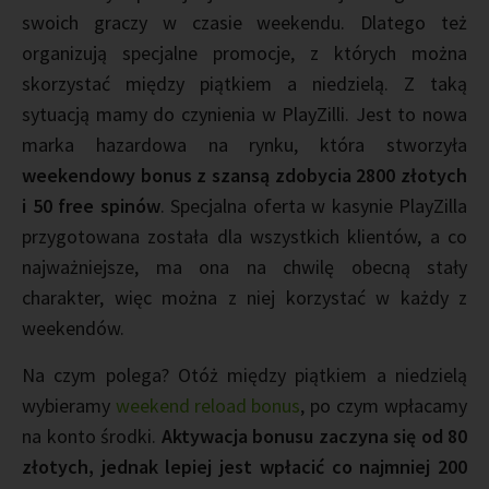
swoich graczy w czasie weekendu. Dlatego też
organizują specjalne promocje, z których można
skorzystać między piątkiem a niedzielą. Z taką
sytuacją mamy do czynienia w PlayZilli. Jest to nowa
marka hazardowa na rynku, która stworzyła
weekendowy bonus z szansą zdobycia 2800 złotych
i 50 free spinów
. Specjalna oferta w kasynie PlayZilla
przygotowana została dla wszystkich klientów, a co
najważniejsze, ma ona na chwilę obecną stały
charakter, więc można z niej korzystać w każdy z
weekendów.
Na czym polega? Otóż między piątkiem a niedzielą
wybieramy
weekend reload bonus
, po czym wpłacamy
na konto środki.
Aktywacja bonusu zaczyna się od 80
złotych, jednak lepiej jest wpłacić co najmniej 200