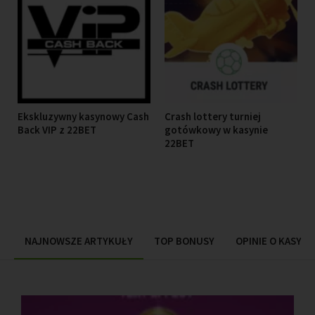
Ekskluzywny kasynowy Cash
Crash lottery turniej
Back VIP z 22BET
gotówkowy w kasynie
22BET
NAJNOWSZE ARTYKUŁY
TOP BONUSY
OPINIE O KASYN