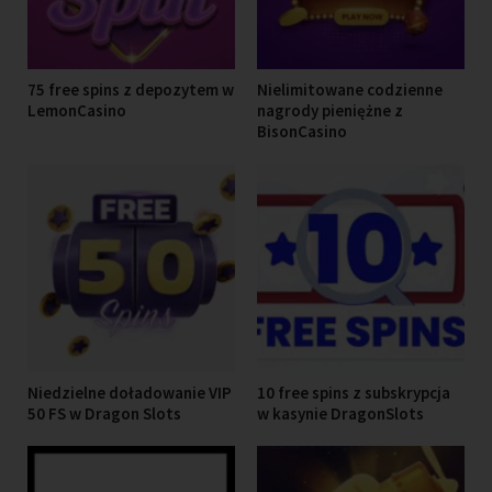
75 free spins z depozytem w
Nielimitowane codzienne
LemonCasino
nagrody pieniężne z
BisonCasino
Niedzielne doładowanie VIP
10 free spins z subskrypcja
50 FS w Dragon Slots
w kasynie DragonSlots