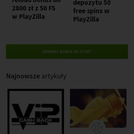
depozytu 50
2800 zł z 50 FS
free spins w
w PlayZilla
PlayZilla
ODBIERZ BONUS NA START
Najnowsze
artykuły