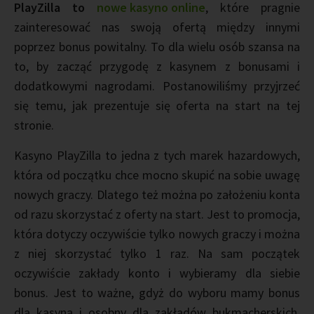
PlayZilla to
nowe kasyno online
, które pragnie
zainteresować nas swoją ofertą między innymi
poprzez bonus powitalny. To dla wielu osób szansa na
to, by zacząć przygodę z kasynem z bonusami i
dodatkowymi nagrodami. Postanowiliśmy przyjrzeć
się temu, jak prezentuje się oferta na start na tej
stronie.
Kasyno PlayZilla to jedna z tych marek hazardowych,
która od początku chce mocno skupić na sobie uwagę
nowych graczy. Dlatego też można po założeniu konta
od razu skorzystać z oferty na start. Jest to promocja,
która dotyczy oczywiście tylko nowych graczy i można
z niej skorzystać tylko 1 raz. Na sam początek
oczywiście zakłady konto i wybieramy dla siebie
bonus. Jest to ważne, gdyż do wyboru mamy bonus
dla kasyna i osobny dla zakładów bukmacherskich.