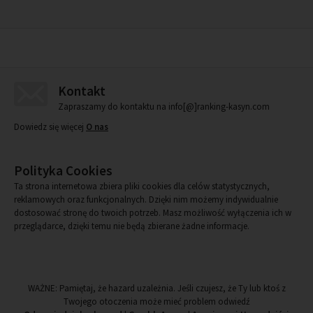
Kontakt
Zapraszamy do kontaktu na info[@]ranking-kasyn.com
Dowiedz się więcej
O nas
Polityka Cookies
Ta strona internetowa zbiera pliki cookies dla celów statystycznych,
reklamowych oraz funkcjonalnych. Dzięki nim możemy indywidualnie
dostosować stronę do twoich potrzeb. Masz możliwość wyłączenia ich w
przeglądarce, dzięki temu nie będą zbierane żadne informacje.
WAŻNE: Pamiętaj, że hazard uzależnia. Jeśli czujesz, że Ty lub ktoś z
Twojego otoczenia może mieć problem odwiedź