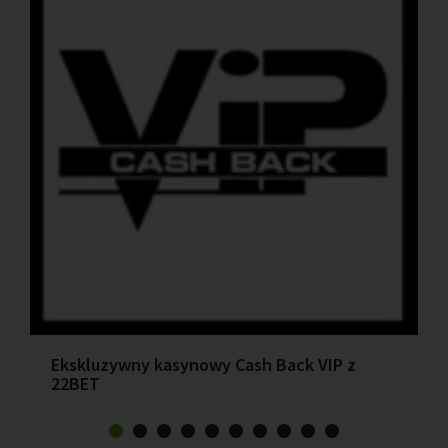
Ekskluzywny kasynowy Cash Back VIP z
22BET