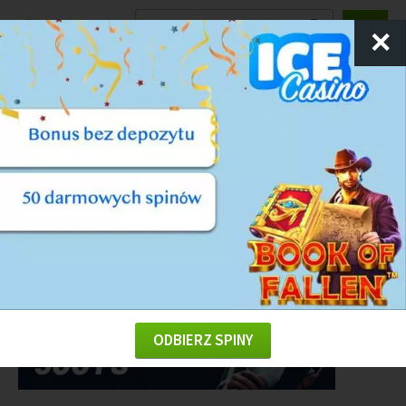
Ranking
Kasyn
✕
KASYNO ONLINE
BONUSY KASYNOWE
PROMOCJE PLAYZIL
Bonus 100% do 2000 zł z 500 free
spinami na start w PlayZilla
ODBIERZ SPINY